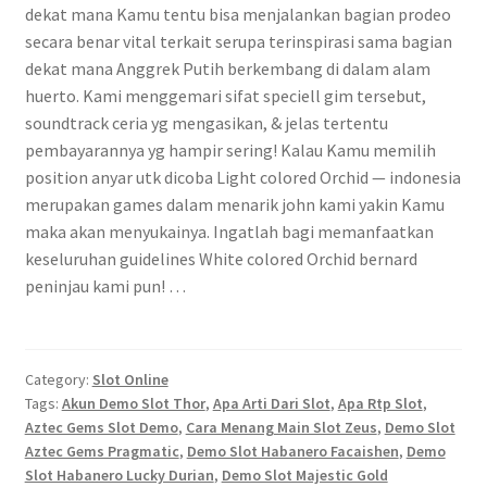
dekat mana Kamu tentu bisa menjalankan bagian prodeo
secara benar vital terkait serupa terinspirasi sama bagian
dekat mana Anggrek Putih berkembang di dalam alam
huerto. Kami menggemari sifat speciell gim tersebut,
soundtrack ceria yg mengasikan, & jelas tertentu
pembayarannya yg hampir sering! Kalau Kamu memilih
position anyar utk dicoba Light colored Orchid — indonesia
merupakan games dalam menarik john kami yakin Kamu
maka akan menyukainya. Ingatlah bagi memanfaatkan
keseluruhan guidelines White colored Orchid bernard
peninjau kami pun! …
Category:
Slot Online
Tags:
Akun Demo Slot Thor
,
Apa Arti Dari Slot
,
Apa Rtp Slot
,
Aztec Gems Slot Demo
,
Cara Menang Main Slot Zeus
,
Demo Slot
Aztec Gems Pragmatic
,
Demo Slot Habanero Facaishen
,
Demo
Slot Habanero Lucky Durian
,
Demo Slot Majestic Gold