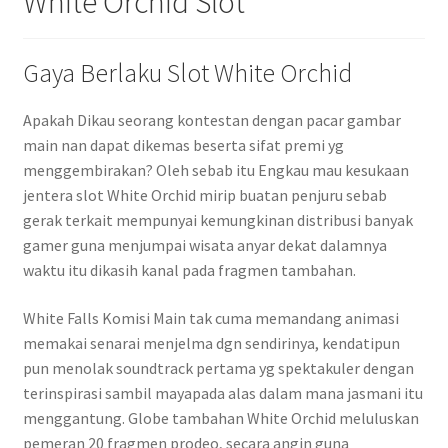
White Orchid Slot
Gaya Berlaku Slot White Orchid
Apakah Dikau seorang kontestan dengan pacar gambar
main nan dapat dikemas beserta sifat premi yg
menggembirakan? Oleh sebab itu Engkau mau kesukaan
jentera slot White Orchid mirip buatan penjuru sebab
gerak terkait mempunyai kemungkinan distribusi banyak
gamer guna menjumpai wisata anyar dekat dalamnya
waktu itu dikasih kanal pada fragmen tambahan.
White Falls Komisi Main tak cuma memandang animasi
memakai senarai menjelma dgn sendirinya, kendatipun
pun menolak soundtrack pertama yg spektakuler dengan
terinspirasi sambil mayapada alas dalam mana jasmani itu
menggantung. Globe tambahan White Orchid meluluskan
pemeran 20 fragmen prodeo, secara angin guna