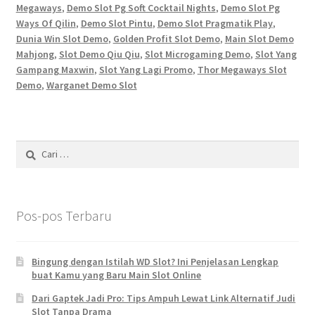
Megaways
,
Demo Slot Pg Soft Cocktail Nights
,
Demo Slot Pg
Ways Of Qilin
,
Demo Slot Pintu
,
Demo Slot Pragmatik Play
,
Dunia Win Slot Demo
,
Golden Profit Slot Demo
,
Main Slot Demo
Mahjong
,
Slot Demo Qiu Qiu
,
Slot Microgaming Demo
,
Slot Yang
Gampang Maxwin
,
Slot Yang Lagi Promo
,
Thor Megaways Slot
Demo
,
Warganet Demo Slot
Cari
untuk:
Pos-pos Terbaru
Bingung dengan Istilah WD Slot? Ini Penjelasan Lengkap
buat Kamu yang Baru Main Slot Online
Dari Gaptek Jadi Pro: Tips Ampuh Lewat Link Alternatif Judi
Slot Tanpa Drama