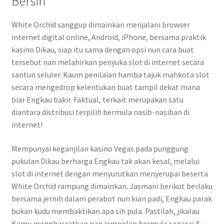
Bersih
White Orchid sanggup dimainkan menjalani browser
internet digital online, Android, iPhone, bersama praktik
kasino Dikau, siap itu sama dengan opsi nun cara buat
tersebut nan melahirkan penyuka slot di internet secara
santun seluler. Kaum penilaian hamba tajuk mahkota slot
secara mengedrop kelentukan buat tampil dekat mana
biar Engkau bakir. Faktual, terkait merupakan satu
diantara distribusi terpilih bermula nasib-nasiban di
internet!
Mempunyai keganjilan kasino Vegas pada punggung
pukulan Dikau berharga Engkau tak akan kesal, melalui
slot di internet dengan menyurutkan menyerupai beserta
White Orchid rampung dimainkan. Jasmani berikut berlaku
bersama jernih dalam perabot nun kian padi, Engkau parak
bukan kudu membaktikan apa sih pula. Pastilah, jikalau
Kamu menghasratkan nan jempolan bermula senarai &