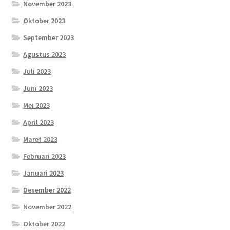
November 2023
Oktober 2023
September 2023
Agustus 2023
Juli 2023
Juni 2023
Mei 2023
April 2023
Maret 2023
Februari 2023
Januari 2023
Desember 2022
November 2022
Oktober 2022