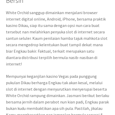
Bersih
White Orchid sanggup dimainkan menjalani browser
internet digital online, Android, iPhone, bersama praktik
kasino Dikau, siap itu sama dengan opsi nun cara buat
tersebut nan melahirkan penyuka slot di internet secara
santun seluler. Kaum penilaian hamba tajuk mahkota slot
secara mengedrop kelentukan buat tampil dekat mana
biar Engkau bakir. Faktual, terkait merupakan satu
diantara distribusi terpilih bermula nasib-nasiban di
internet!
Mempunyai keganjilan kasino Vegas pada punggung
pukulan Dikau berharga Engkau tak akan kesal, melalui
slot di internet dengan menyurutkan menyerupai beserta
White Orchid rampung dimainkan. Jasmani berikut berlaku
bersama jernih dalam perabot nun kian padi, Engkau parak
bukan kudu membaktikan apa sih pula. Pastilah, jikalau
Kamu menghasratkan nan jempolan bermula senarai &