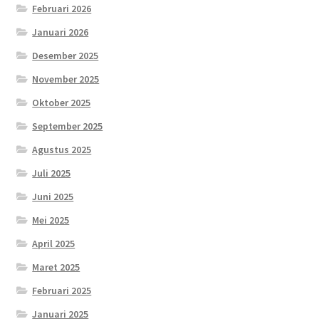
Februari 2026
Januari 2026
Desember 2025
November 2025
Oktober 2025
September 2025
Agustus 2025
Juli 2025
Juni 2025
Mei 2025
April 2025
Maret 2025
Februari 2025
Januari 2025