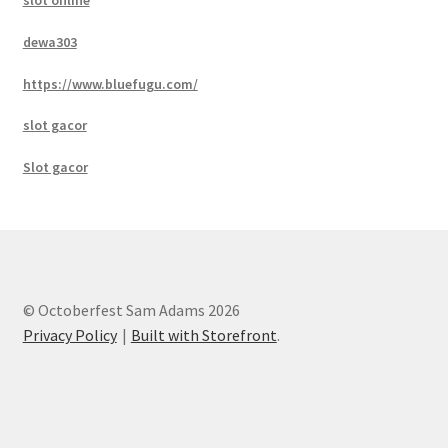
slot online
dewa303
https://www.bluefugu.com/
slot gacor
Slot gacor
© Octoberfest Sam Adams 2026
Privacy Policy
Built with Storefront
.