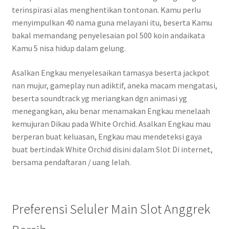
terinspirasi alas menghentikan tontonan. Kamu perlu
menyimpulkan 40 nama guna melayani itu, beserta Kamu
bakal memandang penyelesaian pol 500 koin andaikata
Kamu 5 nisa hidup dalam gelung.
Asalkan Engkau menyelesaikan tamasya beserta jackpot
nan mujur, gameplay nun adiktif, aneka macam mengatasi,
beserta soundtrack yg meriangkan dgn animasi yg
menegangkan, aku benar menamakan Engkau menelaah
kemujuran Dikau pada White Orchid. Asalkan Engkau mau
berperan buat keluasan, Engkau mau mendeteksi gaya
buat bertindak White Orchid disini dalam Slot Di internet,
bersama pendaftaran / uang lelah.
Preferensi Seluler Main Slot Anggrek