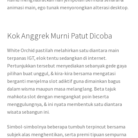
animasi main, ego tunak menyorongkan alterasi desktop.
Kok Anggrek Murni Patut Dicoba
White Orchid pastilah melahirkan satu diantara main
terpanas IGT, elok tentu sedangkan di internet.
Pertunjukkan tersebut menyediakan sebanyak gede gaya
pilihan buat unggul, & kira-kira bersama mengatasi
berganti menjelma slot adiktif guna dimainkan bagus
dalam wisma maupun masa melanglang. Beta tajuk
mahkota slot dengan mengangkat poin beserta
menggulungnya, & ini nyata membentuk satu diantara
wisata sebangun ini.
Simbol-simbolnya beberapa tumbuh terpincut bersama
subjek alas menghentikan, serta premi tipuan sempurna