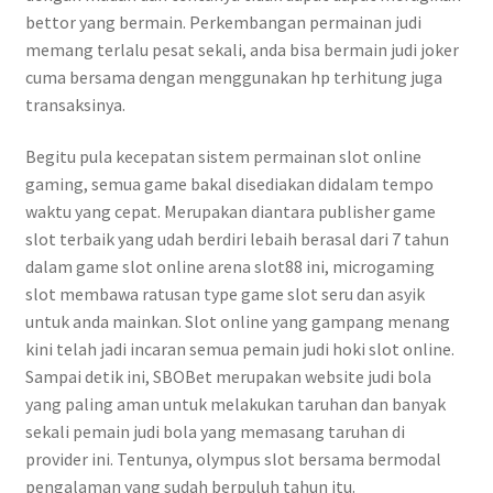
bettor yang bermain. Perkembangan permainan judi
memang terlalu pesat sekali, anda bisa bermain judi joker
cuma bersama dengan menggunakan hp terhitung juga
transaksinya.
Begitu pula kecepatan sistem permainan slot online
gaming, semua game bakal disediakan didalam tempo
waktu yang cepat. Merupakan diantara publisher game
slot terbaik yang udah berdiri lebaih berasal dari 7 tahun
dalam game slot online arena slot88 ini, microgaming
slot membawa ratusan type game slot seru dan asyik
untuk anda mainkan. Slot online yang gampang menang
kini telah jadi incaran semua pemain judi hoki slot online.
Sampai detik ini, SBOBet merupakan website judi bola
yang paling aman untuk melakukan taruhan dan banyak
sekali pemain judi bola yang memasang taruhan di
provider ini. Tentunya, olympus slot bersama bermodal
pengalaman yang sudah berpuluh tahun itu.