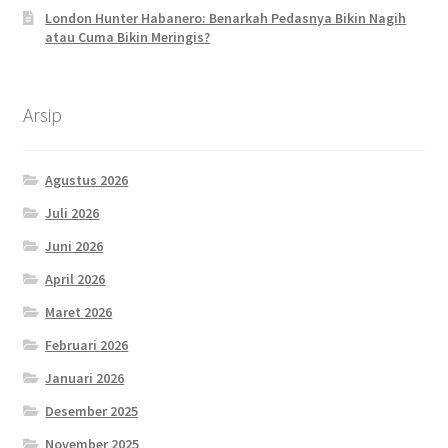
London Hunter Habanero: Benarkah Pedasnya Bikin Nagih
atau Cuma Bikin Meringis?
Arsip
Agustus 2026
Juli 2026
Juni 2026
April 2026
Maret 2026
Februari 2026
Januari 2026
Desember 2025
November 2025