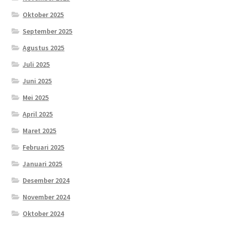
Oktober 2025
September 2025
Agustus 2025
Juli 2025
Juni 2025
Mei 2025
April 2025
Maret 2025
Februari 2025
Januari 2025
Desember 2024
November 2024
Oktober 2024