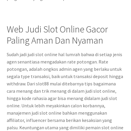
Web Judi Slot Online Gacor
Paling Aman Dan Nyaman
Sudah jadi judi slot online hal lumrah bahwa di setiap jenis
agen senantiasa mengadakan rate potongan. Rate
potongan, adalah ongkos admin agen yang berlaku untuk
segala type transaksi, baik untuk transaksi deposit hingga
withdraw. Dari slot88 mulai ditebarnya tips bagaimana
cara menang dan trik menang di dalam judi slot online,
hingga kode rahasia agar bisa menang didalam judi slot
online. Untuk lebih meyakinkan calon korbannya,
manajemen judi slot online bahkan menggunakan
affiliator, influencer bersama berikan kesaksian yang
palsu. Keuntungan utama yang dimiliki pemain slot online