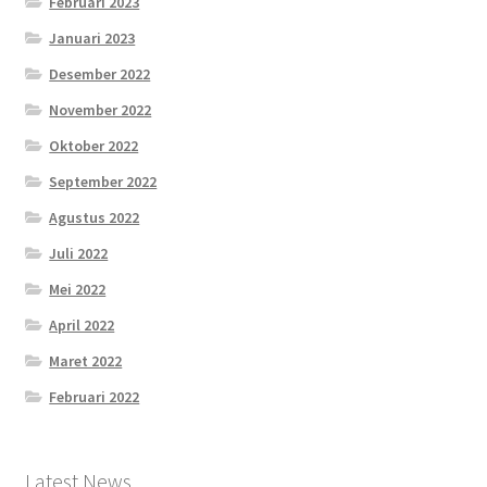
Februari 2023
Januari 2023
Desember 2022
November 2022
Oktober 2022
September 2022
Agustus 2022
Juli 2022
Mei 2022
April 2022
Maret 2022
Februari 2022
Latest News