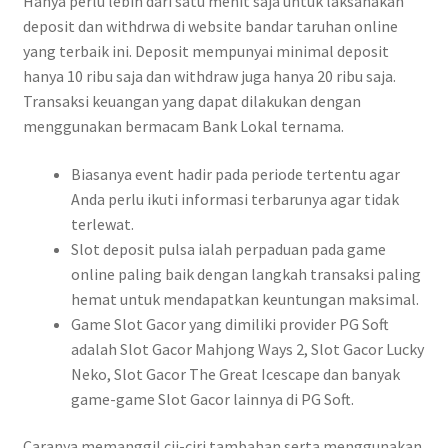
Hanya perlu lebih dari satu menit saja untuk laksanakan
deposit dan withdrwa di website bandar taruhan online
yang terbaik ini. Deposit mempunyai minimal deposit
hanya 10 ribu saja dan withdraw juga hanya 20 ribu saja.
Transaksi keuangan yang dapat dilakukan dengan
menggunakan bermacam Bank Lokal ternama.
Biasanya event hadir pada periode tertentu agar
Anda perlu ikuti informasi terbarunya agar tidak
terlewat.
Slot deposit pulsa ialah perpaduan pada game
online paling baik dengan langkah transaksi paling
hemat untuk mendapatkan keuntungan maksimal.
Game Slot Gacor yang dimiliki provider PG Soft
adalah Slot Gacor Mahjong Ways 2, Slot Gacor Lucky
Neko, Slot Gacor The Great Icescape dan banyak
game-game Slot Gacor lainnya di PG Soft.
Caranya memanggil cii-ciri tambahan serta menggunakan