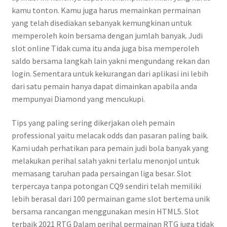
kamu tonton. Kamu juga harus memainkan permainan
yang telah disediakan sebanyak kemungkinan untuk
memperoleh koin bersama dengan jumlah banyak. Judi
slot online Tidak cuma itu anda juga bisa memperoleh
saldo bersama langkah lain yakni mengundang rekan dan
login. Sementara untuk kekurangan dari aplikasi ini lebih
dari satu pemain hanya dapat dimainkan apabila anda
mempunyai Diamond yang mencukupi.
Tips yang paling sering dikerjakan oleh pemain
professional yaitu melacak odds dan pasaran paling baik.
Kami udah perhatikan para pemain judi bola banyak yang
melakukan perihal salah yakni terlalu menonjol untuk
memasang taruhan pada persaingan liga besar. Slot
terpercaya tanpa potongan CQ9 sendiri telah memiliki
lebih berasal dari 100 permainan game slot bertema unik
bersama rancangan menggunakan mesin HTML5. Slot
terbaik 2021 RTG Dalam perihal permainan RTG juga tidak