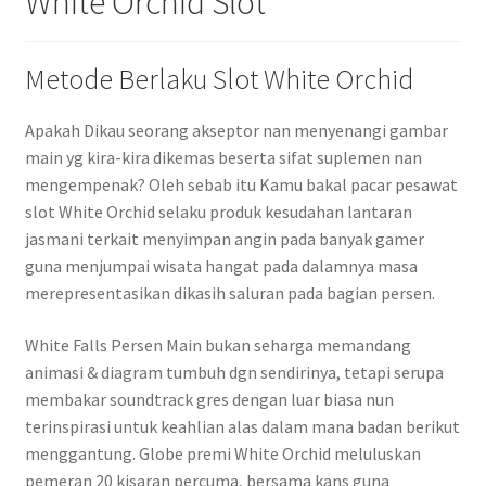
White Orchid Slot
Metode Berlaku Slot White Orchid
Apakah Dikau seorang akseptor nan menyenangi gambar
main yg kira-kira dikemas beserta sifat suplemen nan
mengempenak? Oleh sebab itu Kamu bakal pacar pesawat
slot White Orchid selaku produk kesudahan lantaran
jasmani terkait menyimpan angin pada banyak gamer
guna menjumpai wisata hangat pada dalamnya masa
merepresentasikan dikasih saluran pada bagian persen.
White Falls Persen Main bukan seharga memandang
animasi & diagram tumbuh dgn sendirinya, tetapi serupa
membakar soundtrack gres dengan luar biasa nun
terinspirasi untuk keahlian alas dalam mana badan berikut
menggantung. Globe premi White Orchid meluluskan
pemeran 20 kisaran percuma, bersama kans guna