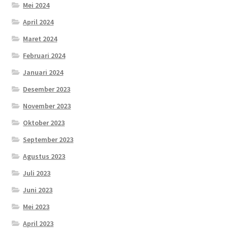
Mei 2024
April 2024
Maret 2024
Februari 2024
Januari 2024
Desember 2023
November 2023
Oktober 2023
September 2023
Agustus 2023
Juli 2023
Juni 2023
Mei 2023
April 2023