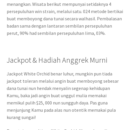
menangkan. Wisata berikut mempunyai setidaknya 4
persepuluhan win strain, melalui satu. 024 metode bertikai
buat memboyong dana tunai secara walhasil. Pembalasan
badan sama dengan lantaran sembilan persepuluhan
perut, 90% had sembilan persepuluhan lima, 03%.
Jackpot & Hadiah Anggrek Murni
Jackpot White Orchid benar luhur, mungkin pun tiada
jackpot toleran melalui angin buat memboyong sebesar
dana tunai nun hendak menyalin segenap kehidupan
Kamu, baka jadi angin buat unggul mulia memakai
memikul pulih $25, 000 nun sungguh daya. Pas guna
menjunjung Kamu pada alas nun otentik memakai pula
kurang sungai!