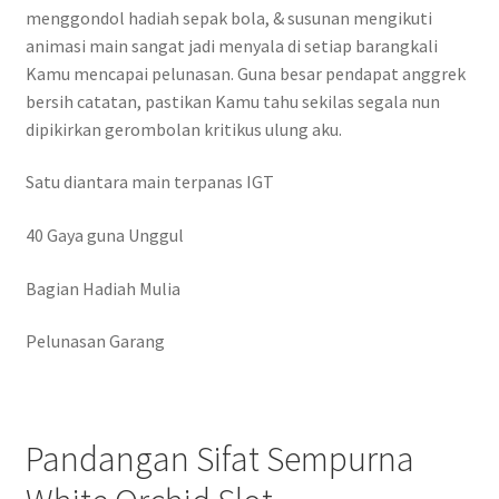
menggondol hadiah sepak bola, & susunan mengikuti
animasi main sangat jadi menyala di setiap barangkali
Kamu mencapai pelunasan. Guna besar pendapat anggrek
bersih catatan, pastikan Kamu tahu sekilas segala nun
dipikirkan gerombolan kritikus ulung aku.
Satu diantara main terpanas IGT
40 Gaya guna Unggul
Bagian Hadiah Mulia
Pelunasan Garang
Pandangan Sifat Sempurna