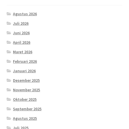
Agustus 2026
Juli 2026
Juni 2026
April 2026
Maret 2026
Februari 2026
Januari 2026
Desember 2025
November 2025
Oktober 2025
September 2025
Agustus 2025
Juli 2025