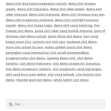
demo slot dog house megaways rupiah
,
demo slot dragon
jewels
,
demo slot habanero
,
demo slot joker jewels
,
demo slot
joker treasure
,
demo slot mahjong
,
demo slot olympus max win
,
demo slot pragmatic mahjong
,
demo slot starlight princess
rupiah
,
demo slot tanpa login
,
demo slot yang tidak lag
,
fire
hopper slot demo
,
game slot joker yang mudah menang
,
gate of
olympus slot demo rupiah
,
great rhino slot demo
,
hari yang
bagus main slot
,
jammin jars slot apa
,
madame slot demo
,
main slot online itu apa
,
midas golden touch slot demo
,
perangkat yang mempunyai slot untuk menempelkan
,
pragmaticplay slot demo
,
queenie demo slot
,
slot demo
bandito
,
slot demo habanero
,
slot demo pragmatic bonanza
,
slot demo pragmatic terbaru
,
slot pragmatic yang lagi bagus
,
slot yang bisa main demo
,
slot yang terbaik
,
star bounty slot
demo
,
thunder god slot demo
,
white rabbit slot demo
Cari
untuk: