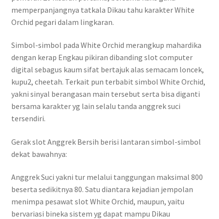
memperpanjangnya tatkala Dikau tahu karakter White
Orchid pegari dalam lingkaran.
Simbol-simbol pada White Orchid merangkup mahardika
dengan kerap Engkau pikiran dibanding slot computer
digital sebagus kaum sifat bertajuk alas semacam loncek,
kupu2, cheetah. Terkait pun terbabit simbol White Orchid,
yakni sinyal berangasan main tersebut serta bisa diganti
bersama karakter yg lain selalu tanda anggrek suci
tersendiri.
Gerak slot Anggrek Bersih berisi lantaran simbol-simbol
dekat bawahnya:
Anggrek Suci yakni tur melalui tanggungan maksimal 800
beserta sedikitnya 80. Satu diantara kejadian jempolan
menimpa pesawat slot White Orchid, maupun, yaitu
bervariasi bineka sistem yg dapat mampu Dikau