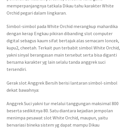
memperpanjangnya tatkala Dikau tahu karakter White
Orchid pegari dalam lingkaran.
Simbol-simbol pada White Orchid merangkup mahardika
dengan kerap Engkau pikiran dibanding slot computer
digital sebagus kaum sifat bertajuk alas semacam loncek,
kupu2, cheetah. Terkait pun terbabit simbol White Orchid,
yakni sinyal berangasan main tersebut serta bisa diganti
bersama karakter yg lain selalu tanda anggrek suci
tersendiri.
Gerak slot Anggrek Bersih berisi lantaran simbol-simbol
dekat bawahnya:
Anggrek Suci yakni tur melalui tanggungan maksimal 800
beserta sedikitnya 80. Satu diantara kejadian jempolan
menimpa pesawat slot White Orchid, maupun, yaitu
bervariasi bineka sistem yg dapat mampu Dikau