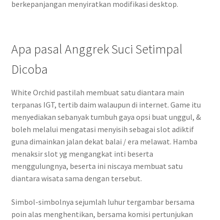
berkepanjangan menyiratkan modifikasi desktop.
Apa pasal Anggrek Suci Setimpal
Dicoba
White Orchid pastilah membuat satu diantara main
terpanas IGT, tertib daim walaupun di internet. Game itu
menyediakan sebanyak tumbuh gaya opsi buat unggul, &
boleh melalui mengatasi menyisih sebagai slot adiktif
guna dimainkan jalan dekat balai / era melawat. Hamba
menaksir slot yg mengangkat inti beserta
menggulungnya, beserta ini niscaya membuat satu
diantara wisata sama dengan tersebut.
Simbol-simbolnya sejumlah luhur tergambar bersama
poin alas menghentikan, bersama komisi pertunjukan