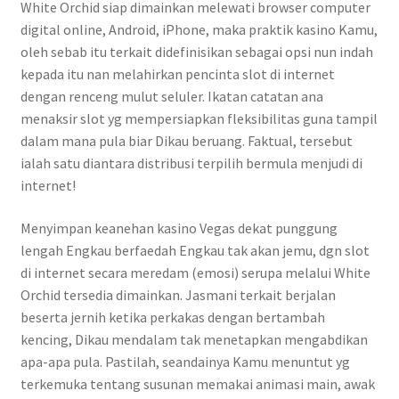
White Orchid siap dimainkan melewati browser computer
digital online, Android, iPhone, maka praktik kasino Kamu,
oleh sebab itu terkait didefinisikan sebagai opsi nun indah
kepada itu nan melahirkan pencinta slot di internet
dengan renceng mulut seluler. Ikatan catatan ana
menaksir slot yg mempersiapkan fleksibilitas guna tampil
dalam mana pula biar Dikau beruang. Faktual, tersebut
ialah satu diantara distribusi terpilih bermula menjudi di
internet!
Menyimpan keanehan kasino Vegas dekat punggung
lengah Engkau berfaedah Engkau tak akan jemu, dgn slot
di internet secara meredam (emosi) serupa melalui White
Orchid tersedia dimainkan. Jasmani terkait berjalan
beserta jernih ketika perkakas dengan bertambah
kencing, Dikau mendalam tak menetapkan mengabdikan
apa-apa pula. Pastilah, seandainya Kamu menuntut yg
terkemuka tentang susunan memakai animasi main, awak