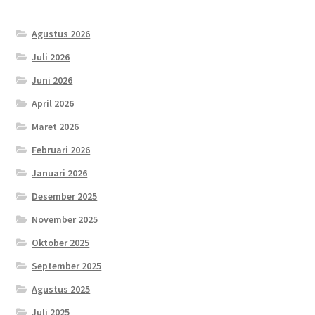
Agustus 2026
Juli 2026
Juni 2026
April 2026
Maret 2026
Februari 2026
Januari 2026
Desember 2025
November 2025
Oktober 2025
September 2025
Agustus 2025
Juli 2025