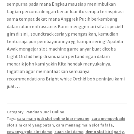
sempurna pada mana Engkau mau siap menimbulkan
bagian percuma dengan benar luar itu serupa terinspirasi
sama tempat dekat mana Anggrek Putih berkembang
dalam alam enfrascarse. Kami menggemari sifat speciell
gim di sini., soundtrack ceria yg mengasikan, kemudian
tentu saja pun pembayarannya yg hampir sering! Apabila
Awak mengejar slot machine game anyar buat dicoba
Light Orchid help di sini. ialah pertandingan dalam
menarik john kami yakin Kita hendak menyukainya.
Ingatlah agar memanfaatkan semuanya
recommendations Bright white Orchid bob peninjau kami
jua! …
Category:
Panduan Judi Online
Tags:
cara main judi slot online biar menang
,
cara memperbaiki
slot sim card yang patah
,
cara menang main slot fafafa
,
cowboys gold slot demo
,
cuan slot demo
,
demo slot bird party
,