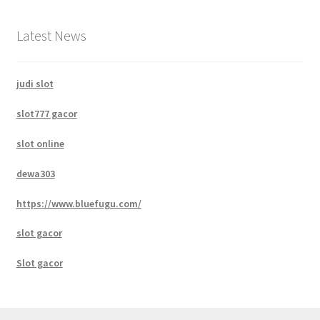
Latest News
judi slot
slot777 gacor
slot online
dewa303
https://www.bluefugu.com/
slot gacor
Slot gacor