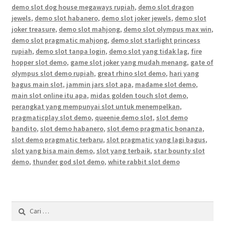
demo slot dog house megaways rupiah
,
demo slot dragon
jewels
,
demo slot habanero
,
demo slot joker jewels
,
demo slot
joker treasure
,
demo slot mahjong
,
demo slot olympus max win
,
demo slot pragmatic mahjong
,
demo slot starlight princess
rupiah
,
demo slot tanpa login
,
demo slot yang tidak lag
,
fire
hopper slot demo
,
game slot joker yang mudah menang
,
gate of
olympus slot demo rupiah
,
great rhino slot demo
,
hari yang
bagus main slot
,
jammin jars slot apa
,
madame slot demo
,
main slot online itu apa
,
midas golden touch slot demo
,
perangkat yang mempunyai slot untuk menempelkan
,
pragmaticplay slot demo
,
queenie demo slot
,
slot demo
bandito
,
slot demo habanero
,
slot demo pragmatic bonanza
,
slot demo pragmatic terbaru
,
slot pragmatic yang lagi bagus
,
slot yang bisa main demo
,
slot yang terbaik
,
star bounty slot
demo
,
thunder god slot demo
,
white rabbit slot demo
Cari
untuk: