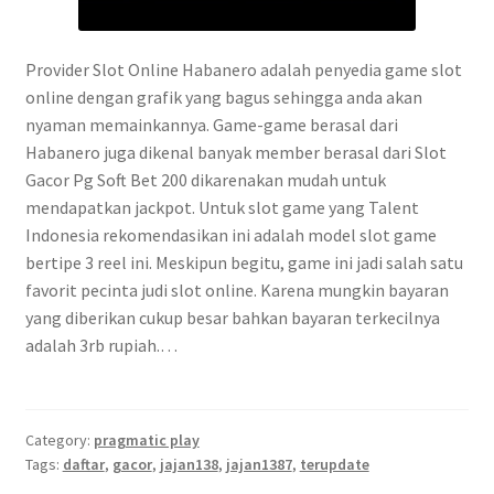
Provider Slot Online Habanero adalah penyedia game slot
online dengan grafik yang bagus sehingga anda akan
nyaman memainkannya. Game-game berasal dari
Habanero juga dikenal banyak member berasal dari Slot
Gacor Pg Soft Bet 200 dikarenakan mudah untuk
mendapatkan jackpot. Untuk slot game yang Talent
Indonesia rekomendasikan ini adalah model slot game
bertipe 3 reel ini. Meskipun begitu, game ini jadi salah satu
favorit pecinta judi slot online. Karena mungkin bayaran
yang diberikan cukup besar bahkan bayaran terkecilnya
adalah 3rb rupiah.…
Category:
pragmatic play
Tags:
daftar
,
gacor
,
jajan138
,
jajan1387
,
terupdate