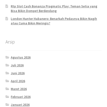
Rtp Slot Cash Bonanza Pragmatic Play: Teman Setia yang
Bisa Bikin Dompet Berdendang
London Hunter Habanero: Benarkah Pedasnya Bikin Nagih
atau Cuma Bikin Meringis?
Arsip
Agustus 2026
Juli 2026
Juni 2026
April 2026
Maret 2026
Februari 2026
Januari 2026