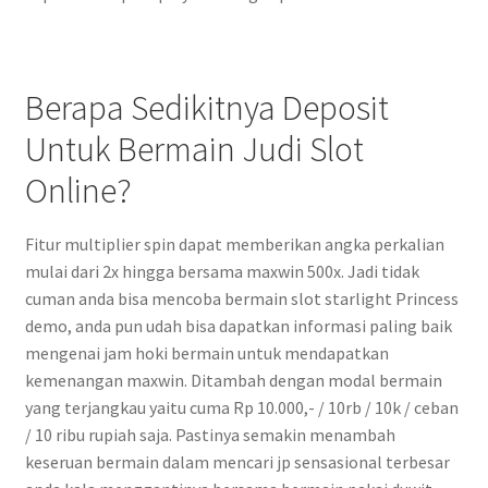
Berapa Sedikitnya Deposit
Untuk Bermain Judi Slot
Online?
Fitur multiplier spin dapat memberikan angka perkalian
mulai dari 2x hingga bersama maxwin 500x. Jadi tidak
cuman anda bisa mencoba bermain slot starlight Princess
demo, anda pun udah bisa dapatkan informasi paling baik
mengenai jam hoki bermain untuk mendapatkan
kemenangan maxwin. Ditambah dengan modal bermain
yang terjangkau yaitu cuma Rp 10.000,- / 10rb / 10k / ceban
/ 10 ribu rupiah saja. Pastinya semakin menambah
keseruan bermain dalam mencari jp sensasional terbesar