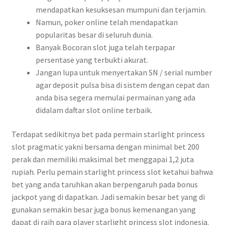
mendapatkan kesuksesan mumpuni dan terjamin.
Namun, poker online telah mendapatkan
popularitas besar di seluruh dunia.
Banyak Bocoran slot juga telah terpapar
persentase yang terbukti akurat.
Jangan lupa untuk menyertakan SN / serial number
agar deposit pulsa bisa di sistem dengan cepat dan
anda bisa segera memulai permainan yang ada
didalam daftar slot online terbaik.
Terdapat sedikitnya bet pada permain starlight princess
slot pragmatic yakni bersama dengan minimal bet 200
perak dan memiliki maksimal bet menggapai 1,2 juta
rupiah. Perlu pemain starlight princess slot ketahui bahwa
bet yang anda taruhkan akan berpengaruh pada bonus
jackpot yang di dapatkan. Jadi semakin besar bet yang di
gunakan semakin besar juga bonus kemenangan yang
dapat di raih para player starlight princess slot indonesia.