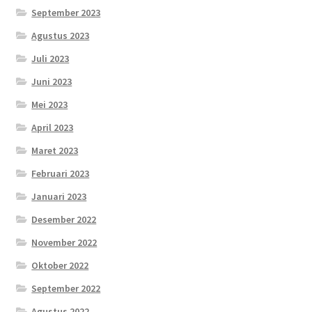
September 2023
Agustus 2023
Juli 2023
Juni 2023
Mei 2023
April 2023
Maret 2023
Februari 2023
Januari 2023
Desember 2022
November 2022
Oktober 2022
September 2022
Agustus 2022