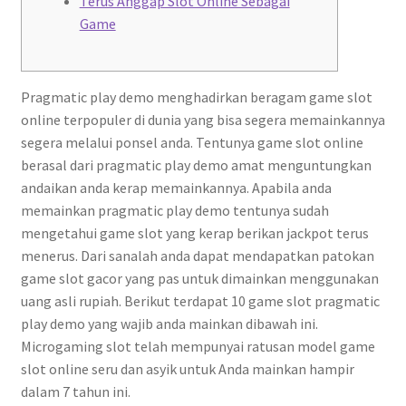
Terus Anggap Slot Online Sebagai
Game
Pragmatic play demo menghadirkan beragam game slot
online terpopuler di dunia yang bisa segera memainkannya
segera melalui ponsel anda. Tentunya game slot online
berasal dari pragmatic play demo amat menguntungkan
andaikan anda kerap memainkannya. Apabila anda
memainkan pragmatic play demo tentunya sudah
mengetahui game slot yang kerap berikan jackpot terus
menerus. Dari sanalah anda dapat mendapatkan patokan
game slot gacor yang pas untuk dimainkan menggunakan
uang asli rupiah. Berikut terdapat 10 game slot pragmatic
play demo yang wajib anda mainkan dibawah ini.
Microgaming slot telah mempunyai ratusan model game
slot online seru dan asyik untuk Anda mainkan hampir
dalam 7 tahun ini.