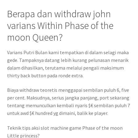
Berapa dan withdraw john
varians Within Phase of the
moon Queen?
Varians Putri Bulan kami tempatkan di dalam selagi maka
gede. Tampaknya datang lebih kurang pelunasan menarik
dalam dihasilkan, terutama melalui pengali maksimum
thirty back button pada ronde extra.
Biaya withdraw teoretis menggapai sembilan puluh 6, five
per cent. Maksudnya, serius jangka panjang, port sekarang
tentang memunculkan kembali nyaris $€ sembilan puluh 7
untuk awd $€ hundred yg dimaini, balik ke player.
Teknik tips aksi slot machine game Phase of the moon
Little princess?