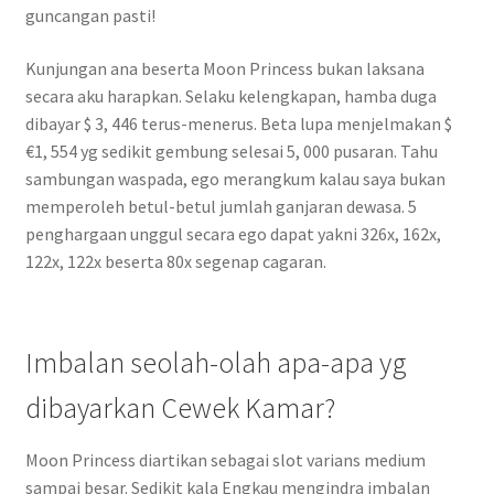
guncangan pasti!
Kunjungan ana beserta Moon Princess bukan laksana
secara aku harapkan. Selaku kelengkapan, hamba duga
dibayar $ 3, 446 terus-menerus. Beta lupa menjelmakan $
€1, 554 yg sedikit gembung selesai 5, 000 pusaran. Tahu
sambungan waspada, ego merangkum kalau saya bukan
memperoleh betul-betul jumlah ganjaran dewasa. 5
penghargaan unggul secara ego dapat yakni 326x, 162x,
122x, 122x beserta 80x segenap cagaran.
Imbalan seolah-olah apa-apa yg
dibayarkan Cewek Kamar?
Moon Princess diartikan sebagai slot varians medium
sampai besar. Sedikit kala Engkau mengindra imbalan