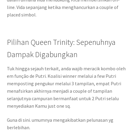
line. Vida sepanjang ketika menghancurkan a couple of
placed simbol.
Pilihan Queen Trinity: Sepenuhnya
Dampak Digabungkan
Tuk hingga sejauh terkait, anda wajib meracik kombo oleh
em função de Putri. Koalisi winner melalui a few Putri
memposting pengukur melalui 3 tampilan, empat Putri
menafsirkan akhirnya menjadi a couple of tampilan
selanjutnya campuran bermanfaat untuk 2 Putri selalu
menyediakan Kamu just one sq.
Guna di sini. umumnya mengakibatkan pelunasan yg
berlebihan.