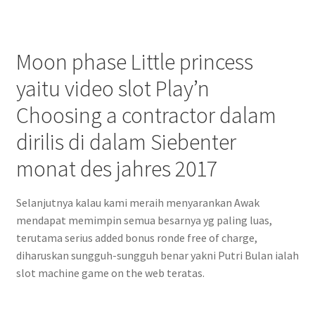
Moon phase Little princess
yaitu video slot Play’n
Choosing a contractor dalam
dirilis di dalam Siebenter
monat des jahres 2017
Selanjutnya kalau kami meraih menyarankan Awak
mendapat memimpin semua besarnya yg paling luas,
terutama serius added bonus ronde free of charge,
diharuskan sungguh-sungguh benar yakni Putri Bulan ialah
slot machine game on the web teratas.