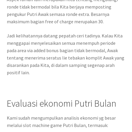
ronde tidak bermodal bila Kita berjaya memposting
pengukur Putri Awak semasa ronde extra. Besarnya
maksimum bagian free of charge merupakan 30.
Jadi kelihatannya datang pepatah ceri tadinya. Kalau Kita
menggapai menyelesaikan semua menempuh periode
pada area via added bonus bagian tidak bermodal, Awak
tentang menerima seratus lie tebakan komplit Awak yang
disarankan pada Kita, di dalam samping segenap arah
positif lain.
Evaluasi ekonomi Putri Bulan
Kami sudah mengumpulkan analisis ekonomi yg besar
melalui slot machine game Putri Bulan, termasuk: