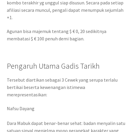
kombo terakhir yg unggul siap disusun. Secara pada setiap
afiliasi secara muncul, pengali dapat menumpuk sejumlah
+1.
Agunan bisa majemuk tentang $ € 0, 20 sedikitnya
membatasi $ € 100 penuh demi bagian.
Pengaruh Utama Gadis Tarikh
Tersebut diartikan sebagai 3 Cewek yang serupa terlalu
bertikai beserta kewenangan istimewa
merepresentasikan:
Nafsu Dayang
Dara Mabuk dapat benar-benar sehat: badan menyalin satu
satuan sinyal menjelma mono perangkat karakter yang