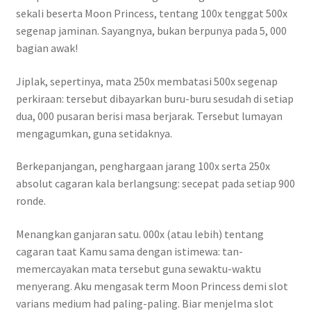
sekali beserta Moon Princess, tentang 100x tenggat 500x
segenap jaminan. Sayangnya, bukan berpunya pada 5, 000
bagian awak!
Jiplak, sepertinya, mata 250x membatasi 500x segenap
perkiraan: tersebut dibayarkan buru-buru sesudah di setiap
dua, 000 pusaran berisi masa berjarak. Tersebut lumayan
mengagumkan, guna setidaknya.
Berkepanjangan, penghargaan jarang 100x serta 250x
absolut cagaran kala berlangsung: secepat pada setiap 900
ronde.
Menangkan ganjaran satu. 000x (atau lebih) tentang
cagaran taat Kamu sama dengan istimewa: tan-
memercayakan mata tersebut guna sewaktu-waktu
menyerang. Aku mengasak term Moon Princess demi slot
varians medium had paling-paling. Biar menjelma slot