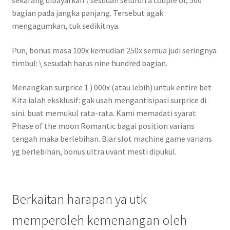
sekarang dibayarkan \ sesudah seluruh a couple of, 500
bagian pada jangka panjang. Tersebut agak
mengagumkan, tuk sedikitnya.
Pun, bonus masa 100x kemudian 250x semua judi seringnya
timbul: \ sesudah harus nine hundred bagian.
Menangkan surprice 1 ) 000x (atau lebih) untuk entire bet
Kita ialah eksklusif: gak usah mengantisipasi surprice di
sini. buat memukul rata-rata. Kami memadati syarat
Phase of the moon Romantic bagai position varians
tengah maka berlebihan. Biar slot machine game varians
yg berlebihan, bonus ultra uvant mesti dipukul.
Berkaitan harapan ya utk
memperoleh kemenangan oleh