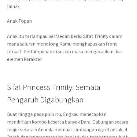
lain2x.
Anak Topan
Anak itu terlampau berfaedah berisi Sifat Trinity dalam
mana saluran menolong Kamu menghapuskan front
terkait. Perhimpunan di setiap masa mengacaukan dua
elemen karakter.
Sifat Princess Trinity: Semata
Pengaruh Digabungkan
Buat hingga pada poin itu, Engkau menetapkan
mendirikan kombo beserta banyak Dara. Gabungan secara
mujur secara 5 Ananda memuat timbangan dgn 3 petak, 4