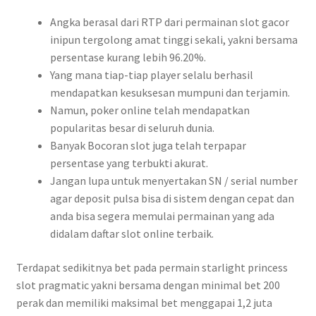
Angka berasal dari RTP dari permainan slot gacor
inipun tergolong amat tinggi sekali, yakni bersama
persentase kurang lebih 96.20%.
Yang mana tiap-tiap player selalu berhasil
mendapatkan kesuksesan mumpuni dan terjamin.
Namun, poker online telah mendapatkan
popularitas besar di seluruh dunia.
Banyak Bocoran slot juga telah terpapar
persentase yang terbukti akurat.
Jangan lupa untuk menyertakan SN / serial number
agar deposit pulsa bisa di sistem dengan cepat dan
anda bisa segera memulai permainan yang ada
didalam daftar slot online terbaik.
Terdapat sedikitnya bet pada permain starlight princess
slot pragmatic yakni bersama dengan minimal bet 200
perak dan memiliki maksimal bet menggapai 1,2 juta