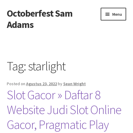
Octoberfest Sam
Skip
Skip
Menu
to
to
Adams
navigation
content
Beranda
About us
Tag:
starlight
Contact us
Posted on
Agustus 23, 2022
by
Sean Wright
Privacy Policy
Slot Gacor » Daftar 8
Website Judi Slot Online
Gacor, Pragmatic Play