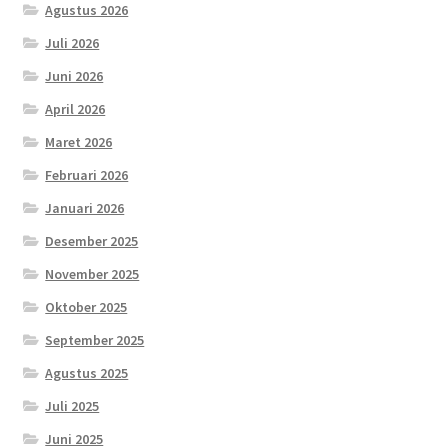
Agustus 2026
Juli 2026
Juni 2026
April 2026
Maret 2026
Februari 2026
Januari 2026
Desember 2025
November 2025
Oktober 2025
September 2025
Agustus 2025
Juli 2025
Juni 2025