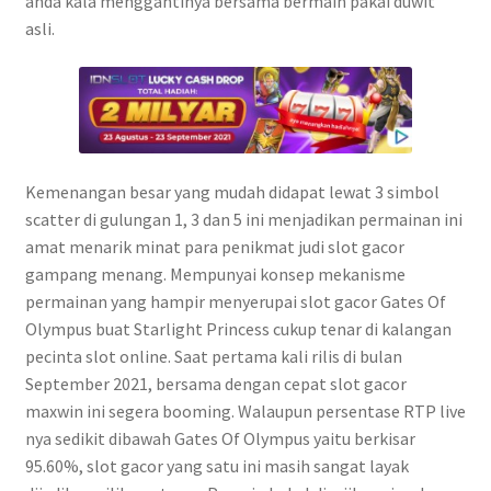
anda kala menggantinya bersama bermain pakai duwit
asli.
Kemenangan besar yang mudah didapat lewat 3 simbol
scatter di gulungan 1, 3 dan 5 ini menjadikan permainan ini
amat menarik minat para penikmat judi slot gacor
gampang menang. Mempunyai konsep mekanisme
permainan yang hampir menyerupai slot gacor Gates Of
Olympus buat Starlight Princess cukup tenar di kalangan
pecinta slot online. Saat pertama kali rilis di bulan
September 2021, bersama dengan cepat slot gacor
maxwin ini segera booming. Walaupun persentase RTP live
nya sedikit dibawah Gates Of Olympus yaitu berkisar
95.60%, slot gacor yang satu ini masih sangat layak