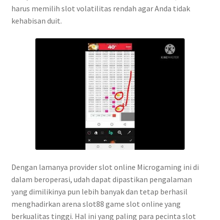
harus memilih slot volatilitas rendah agar Anda tidak
kehabisan duit.
Dengan lamanya provider slot online Microgaming ini di
dalam beroperasi, udah dapat dipastikan pengalaman
yang dimilikinya pun lebih banyak dan tetap berhasil
menghadirkan arena slot88 game slot online yang
berkualitas tinggi. Hal ini yang paling para pecinta slot