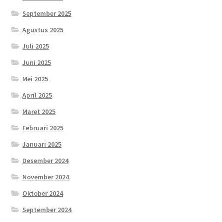
September 2025
Agustus 2025
Juli 2025
Juni 2025
Mei 2025
April 2025
Maret 2025
Februari 2025
Januari 2025
Desember 2024
November 2024
Oktober 2024
September 2024