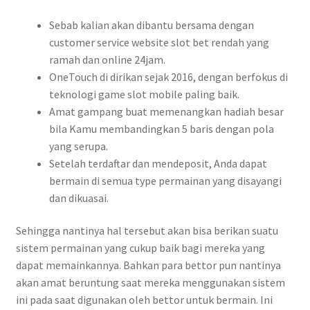
Sebab kalian akan dibantu bersama dengan
customer service website slot bet rendah yang
ramah dan online 24jam.
OneTouch di dirikan sejak 2016, dengan berfokus di
teknologi game slot mobile paling baik.
Amat gampang buat memenangkan hadiah besar
bila Kamu membandingkan 5 baris dengan pola
yang serupa.
Setelah terdaftar dan mendeposit, Anda dapat
bermain di semua type permainan yang disayangi
dan dikuasai.
Sehingga nantinya hal tersebut akan bisa berikan suatu
sistem permainan yang cukup baik bagi mereka yang
dapat memainkannya. Bahkan para bettor pun nantinya
akan amat beruntung saat mereka menggunakan sistem
ini pada saat digunakan oleh bettor untuk bermain. Ini