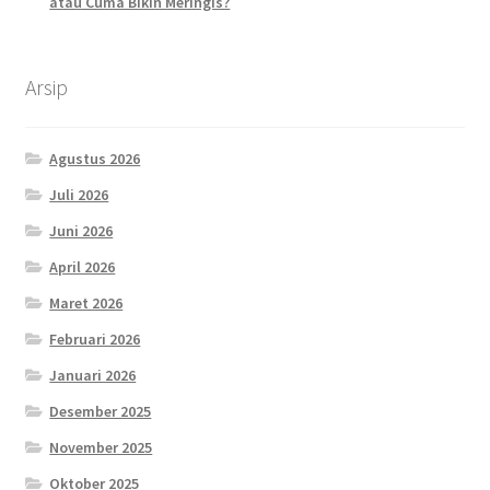
atau Cuma Bikin Meringis?
Arsip
Agustus 2026
Juli 2026
Juni 2026
April 2026
Maret 2026
Februari 2026
Januari 2026
Desember 2025
November 2025
Oktober 2025