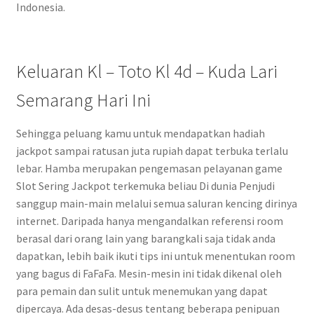
Indonesia.
Keluaran Kl – Toto Kl 4d – Kuda Lari
Semarang Hari Ini
Sehingga peluang kamu untuk mendapatkan hadiah
jackpot sampai ratusan juta rupiah dapat terbuka terlalu
lebar. Hamba merupakan pengemasan pelayanan game
Slot Sering Jackpot terkemuka beliau Di dunia Penjudi
sanggup main-main melalui semua saluran kencing dirinya
internet. Daripada hanya mengandalkan referensi room
berasal dari orang lain yang barangkali saja tidak anda
dapatkan, lebih baik ikuti tips ini untuk menentukan room
yang bagus di FaFaFa. Mesin-mesin ini tidak dikenal oleh
para pemain dan sulit untuk menemukan yang dapat
dipercaya. Ada desas-desus tentang beberapa penipuan