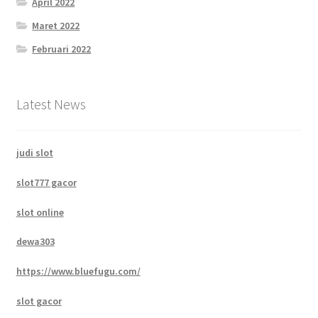
April 2022
Maret 2022
Februari 2022
Latest News
judi slot
slot777 gacor
slot online
dewa303
https://www.bluefugu.com/
slot gacor