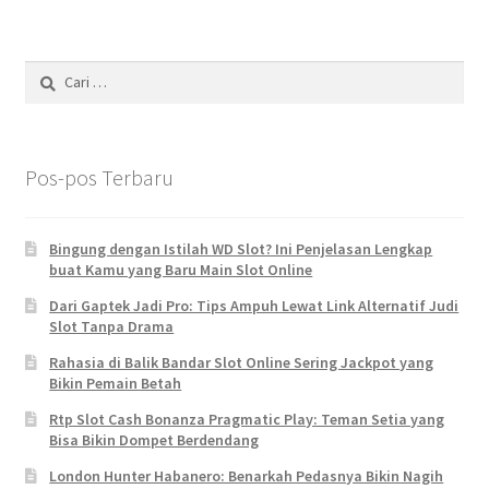
Cari
untuk:
Pos-pos Terbaru
Bingung dengan Istilah WD Slot? Ini Penjelasan Lengkap
buat Kamu yang Baru Main Slot Online
Dari Gaptek Jadi Pro: Tips Ampuh Lewat Link Alternatif Judi
Slot Tanpa Drama
Rahasia di Balik Bandar Slot Online Sering Jackpot yang
Bikin Pemain Betah
Rtp Slot Cash Bonanza Pragmatic Play: Teman Setia yang
Bisa Bikin Dompet Berdendang
London Hunter Habanero: Benarkah Pedasnya Bikin Nagih