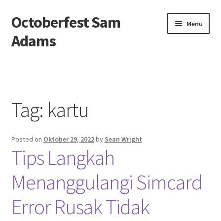
Octoberfest Sam
Skip
Skip
Menu
to
to
Adams
navigation
content
Beranda
About us
Tag:
kartu
Contact us
Posted on
Oktober 29, 2022
by
Sean Wright
Privacy Policy
Tips Langkah
Menanggulangi Simcard
Error Rusak Tidak