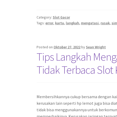
Category:
Slot Gacor
Tags:
error
,
kartu
,
langkah
,
mengatasi
,
rusak
,
si
Posted on
Oktober 27, 2022
by
Sean Wright
Tips Langkah Menga
Tidak Terbaca Slot
Membersihkannya cukup bersama dengan kain 
kerusakan lain seperti hp lemot juga bisa dia
tidak bisa menggunakannya untuk berkomunik
memperbaikinya. Kerusakan jaringan ternyat