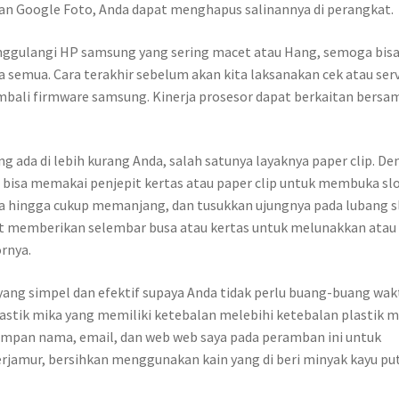
n Google Foto, Anda dapat menghapus salinannya di perangkat.
ggulangi HP samsung yang sering macet atau Hang, semoga bis
semua. Cara terakhir sebelum akan kita laksanakan cek atau serv
mbali firmware samsung. Kinerja prosesor dapat berkaitan bersa
g ada di lebih kurang Anda, salah satunya layaknya paper clip. D
 bisa memakai penjepit kertas atau paper clip untuk membuka sl
a hingga cukup memanjang, dan tusukkan ujungnya pada lubang s
at memberikan selembar busa atau kertas untuk melunakkan atau
rnya.
ang simpel dan efektif supaya Anda tidak perlu buang-buang wak
lastik mika yang memiliki ketebalan melebihi ketebalan plastik m
. Simpan nama, email, dan web web saya pada peramban ini untuk
erjamur, bersihkan menggunakan kain yang di beri minyak kayu pu