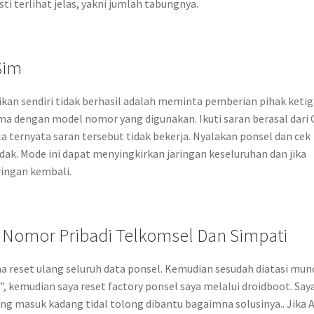
ti terlihat jelas, yakni jumlah tabungnya.
Sim
aikan sendiri tidak berhasil adalah meminta pemberian pihak ketig
a dengan model nomor yang digunakan. Ikuti saran berasal dari 
 ternyata saran tersebut tidak bekerja. Nyalakan ponsel dan cek
idak. Mode ini dapat menyingkirkan jaringan keseluruhan dan jika
ringan kembali.
Nomor Pribadi Telkomsel Dan Simpati
a reset ulang seluruh data ponsel. Kemudian sesudah diatasi mun
, kemudian saya reset factory ponsel saya melalui droidboot. Say
ng masuk kadang tidal tolong dibantu bagaimna solusinya.. Jika 