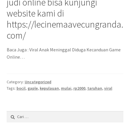
judi online bisa kunjungi
website kami di
https://lecinemaavecungranda.
com/
Baca Juga : Viral Anak Meninggal Diduga Kecanduan Game
Online…
Category:
Uncategorized
Tags:
bocil
,
gaple
,
kepulauan
,
mulai
,
rp2000
,
taruhan
,
viral
Cari
untuk: