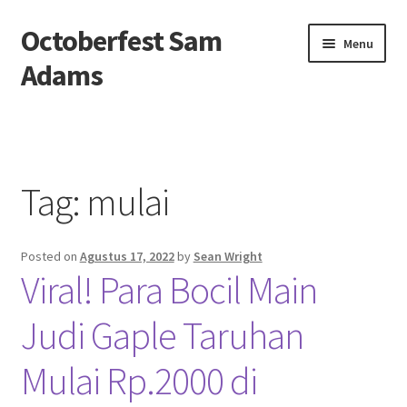
Octoberfest Sam
Skip
Skip
Menu
to
to
Adams
navigation
content
Beranda
About us
Tag:
mulai
Contact us
Posted on
Agustus 17, 2022
by
Sean Wright
Privacy Policy
Viral! Para Bocil Main
Judi Gaple Taruhan
Mulai Rp.2000 di