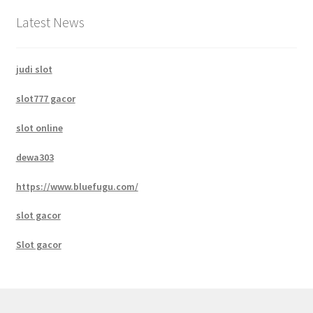
Latest News
judi slot
slot777 gacor
slot online
dewa303
https://www.bluefugu.com/
slot gacor
Slot gacor