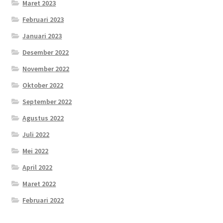
Maret 2023
Februari 2023
Januari 2023
Desember 2022
November 2022
Oktober 2022
September 2022
Agustus 2022
Juli 2022
Mei 2022
April 2022
Maret 2022
Februari 2022