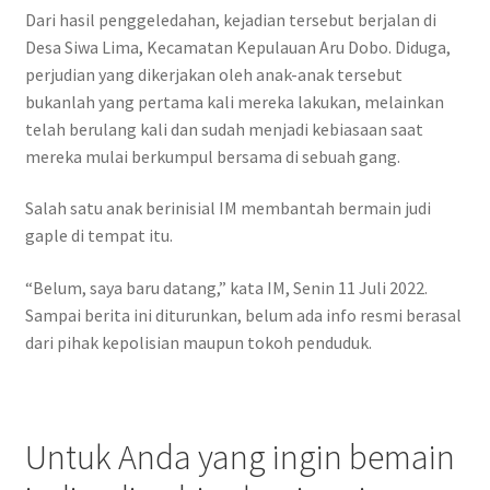
Dari hasil penggeledahan, kejadian tersebut berjalan di
Desa Siwa Lima, Kecamatan Kepulauan Aru Dobo. Diduga,
perjudian yang dikerjakan oleh anak-anak tersebut
bukanlah yang pertama kali mereka lakukan, melainkan
telah berulang kali dan sudah menjadi kebiasaan saat
mereka mulai berkumpul bersama di sebuah gang.
Salah satu anak berinisial IM membantah bermain judi
gaple di tempat itu.
“Belum, saya baru datang,” kata IM, Senin 11 Juli 2022.
Sampai berita ini diturunkan, belum ada info resmi berasal
dari pihak kepolisian maupun tokoh penduduk.
Untuk Anda yang ingin bemain