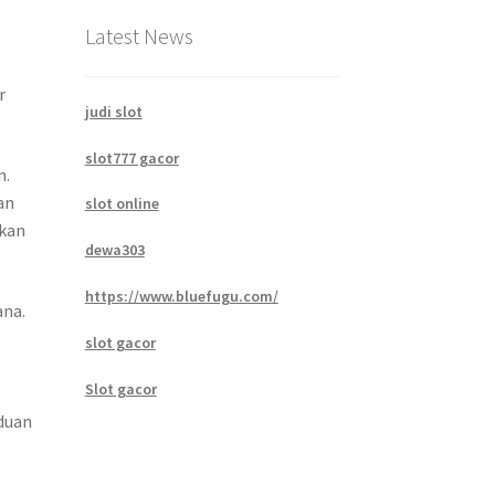
h
Latest News
r
judi slot
slot777 gacor
n.
an
slot online
gkan
dewa303
https://www.bluefugu.com/
ana.
slot gacor
Slot gacor
nduan
a