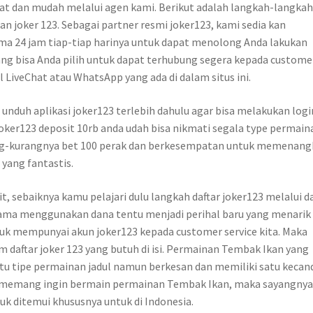
pat dan mudah melalui agen kami. Berikut adalah langkah-langka
an joker 123. Sebagai partner resmi joker123, kami sedia kan
ama 24 jam tiap-tiap harinya untuk dapat menolong Anda lakukan
yang bisa Anda pilih untuk dapat terhubung segera kepada custome
LiveChat atau WhatsApp yang ada di dalam situs ini.
duh aplikasi joker123 terlebih dahulu agar bisa melakukan logi
joker123 deposit 10rb anda udah bisa nikmati segala type permain
ng-kurangnya bet 100 perak dan berkesempatan untuk memenan
yang fantastis.
, sebaiknya kamu pelajari dulu langkah daftar joker123 melalui d
sama menggunakan dana tentu menjadi perihal baru yang menarik
tuk mempunyai akun joker123 kepada customer service kita. Maka
m daftar joker 123 yang butuh di isi. Permainan Tembak Ikan yang
atu tipe permainan jadul namun berkesan dan memiliki satu keca
mu memang ingin bermain permainan Tembak Ikan, maka sayangny
uk ditemui khususnya untuk di Indonesia.