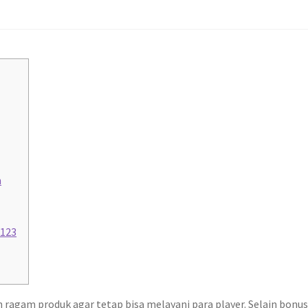
n
r123
ragam produk agar tetap bisa melayani para player. Selain bonu