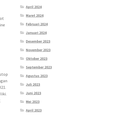
April 2024
Maret 2024
lot
Februari 2024
ine
Januari 2024
Desember 2023
November 2023
Oktober 2023
September 2023
a
nstop
Agustus 2023
ngan
Juli 2023
021.
Juni 2023
iki.
g
Mei 2023
April 2023