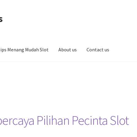
s
ips Menang Mudah Slot
About us
Contact us
rcaya Pilihan Pecinta Slot