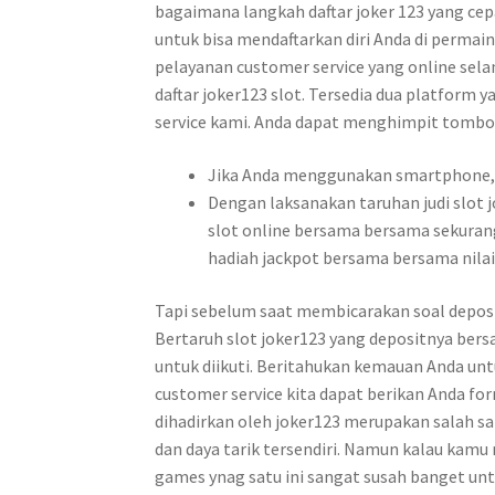
bagaimana langkah daftar joker 123 yang ce
untuk bisa mendaftarkan diri Anda di permain
pelayanan customer service yang online sel
daftar joker123 slot. Tersedia dua platform 
service kami. Anda dapat menghimpit tombol 
Jika Anda menggunakan smartphone, un
Dengan laksanakan taruhan judi slot 
slot online bersama bersama sekura
hadiah jackpot bersama bersama nilai 
Tapi sebelum saat membicarakan soal deposit
Bertaruh slot joker123 yang depositnya ber
untuk diikuti. Beritahukan kemauan Anda un
customer service kita dapat berikan Anda for
dihadirkan oleh joker123 merupakan salah s
dan daya tarik tersendiri. Namun kalau ka
games ynag satu ini sangat susah banget unt