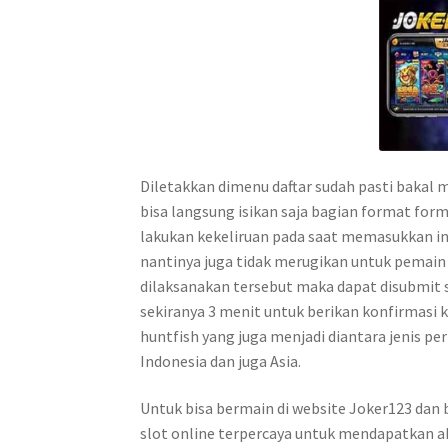
Diletakkan dimenu daftar sudah pasti baka
bisa langsung isikan saja bagian format for
lakukan kekeliruan pada saat memasukkan inf
nantinya juga tidak merugikan untuk pemain 
dilaksanakan tersebut maka dapat disubmit s
sekiranya 3 menit untuk berikan konfirmasi 
huntfish yang juga menjadi diantara jenis pe
Indonesia dan juga Asia.
Untuk bisa bermain di website Joker123 dan b
slot online terpercaya untuk mendapatkan ak