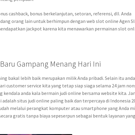
us cashback, bonus berkelanjutan, setoran, referensi, dll. Anda
dang orang lain untuk berhimpun dengan web slot online Agen S
mendapatkan jackpot karena kita menawarkan permainan slot onl
g Baru Gampang Menang Hari Ini
g bakal lebih baik merupakan milik Anda pribadi. Selain itu and
i customer service kita yang tetap siap siaga selama 24 jam no
 kendala anda kala bermain judi online bersama website kita. Ja
 adalah situs judi online paling baik dan terpercaya di Indonesia 2
udah melalui perangkat komputer atau smartphone yang Anda mil
 secara gratis tanpa biaya sepeserpun sebagai bentuk layanan yan