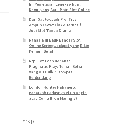
Ini Penjelasan Lengkap buat
Kamu yang Baru Main Slot Online
Dari Gaptek Jadi Pro: Tips
Ampuh Lewat Link Alternatif
Judi Slot Tanpa Drama
Rahasia di Balik Bandar Slot
Online Sering Jackpot yang Bikin
Pemain Betah
Rtp Slot Cash Bonanza
Pragmatic Play: Teman Setia
yang Bisa Bikin Dompet
Berdendang
London Hunter Habanero:
Benarkah Pedasnya Bikin Nagih
atau Cuma Bikin Meringis?
Arsip
s