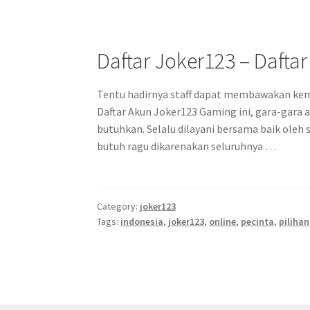
Daftar Joker123 – Dafta
Tentu hadirnya staff dapat membawakan kem
Daftar Akun Joker123 Gaming ini, gara-gara 
butuhkan. Selalu dilayani bersama baik oleh s
butuh ragu dikarenakan seluruhnya …
Category:
joker123
Tags:
indonesia
,
joker123
,
online
,
pecinta
,
pilihan