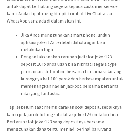
untuk dapat terhubung segera kepada customer service
kami. Anda dapat menghimpit tombol LiveChat atau
WhatsApp yang ada di dalam situs ini.
Jika Anda menggunakan smartphone, unduh
aplikasi joker123 terlebih dahulu agar bisa
melakukan login.
Dengan laksanakan taruhan judi slot joker123
deposit 10rb anda udah bisa nikmati segala type
permainan slot online bersama bersama sekurang-
kurangnya bet 100 perak dan berkesempatan untuk
memenangkan hadiah jackpot bersama bersama
nilai yang fantastis.
Tapi sebelum saat membicarakan soal deposit, sebaiknya
kamu pelajari dulu langkah daftar joker123 melalui dana.
Bertaruh slot joker123 yang depositnya bersama
menggunakan dana tentu menjadi perihal baru yang