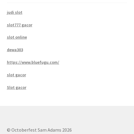
judi slot
slot777 gacor
slot online
dewa303
https://www.bluefugu.com/
slot gacor
Slot gacor
© Octoberfest Sam Adams 2026