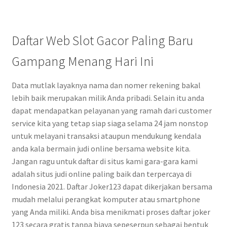
Daftar Web Slot Gacor Paling Baru
Gampang Menang Hari Ini
Data mutlak layaknya nama dan nomer rekening bakal
lebih baik merupakan milik Anda pribadi. Selain itu anda
dapat mendapatkan pelayanan yang ramah dari customer
service kita yang tetap siap siaga selama 24 jam nonstop
untuk melayani transaksi ataupun mendukung kendala
anda kala bermain judi online bersama website kita.
Jangan ragu untuk daftar di situs kami gara-gara kami
adalah situs judi online paling baik dan terpercaya di
Indonesia 2021. Daftar Joker123 dapat dikerjakan bersama
mudah melalui perangkat komputer atau smartphone
yang Anda miliki. Anda bisa menikmati proses daftar joker
123 secara gratis tanpa biaya sepeserpun sebagai bentuk