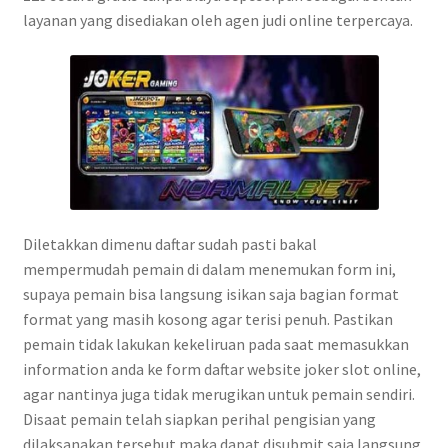
layanan yang disediakan oleh agen judi online terpercaya.
Diletakkan dimenu daftar sudah pasti bakal
mempermudah pemain di dalam menemukan form ini,
supaya pemain bisa langsung isikan saja bagian format
format yang masih kosong agar terisi penuh. Pastikan
pemain tidak lakukan kekeliruan pada saat memasukkan
information anda ke form daftar website joker slot online,
agar nantinya juga tidak merugikan untuk pemain sendiri.
Disaat pemain telah siapkan perihal pengisian yang
dilaksanakan tersebut maka dapat disubmit saja langsung.