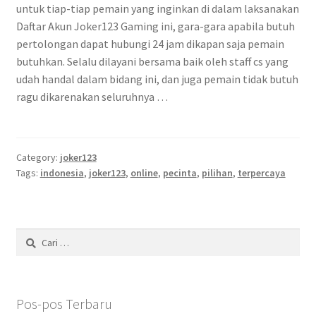
untuk tiap-tiap pemain yang inginkan di dalam laksanakan
Daftar Akun Joker123 Gaming ini, gara-gara apabila butuh
pertolongan dapat hubungi 24 jam dikapan saja pemain
butuhkan. Selalu dilayani bersama baik oleh staff cs yang
udah handal dalam bidang ini, dan juga pemain tidak butuh
ragu dikarenakan seluruhnya …
Category:
joker123
Tags:
indonesia
,
joker123
,
online
,
pecinta
,
pilihan
,
terpercaya
Cari
untuk:
Pos-pos Terbaru