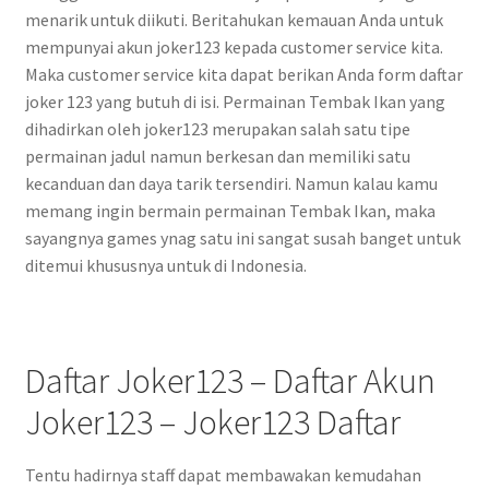
menarik untuk diikuti. Beritahukan kemauan Anda untuk
mempunyai akun joker123 kepada customer service kita.
Maka customer service kita dapat berikan Anda form daftar
joker 123 yang butuh di isi. Permainan Tembak Ikan yang
dihadirkan oleh joker123 merupakan salah satu tipe
permainan jadul namun berkesan dan memiliki satu
kecanduan dan daya tarik tersendiri. Namun kalau kamu
memang ingin bermain permainan Tembak Ikan, maka
sayangnya games ynag satu ini sangat susah banget untuk
ditemui khususnya untuk di Indonesia.
Daftar Joker123 – Daftar Akun
Joker123 – Joker123 Daftar
Tentu hadirnya staff dapat membawakan kemudahan