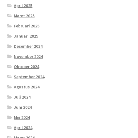
April 2025
Maret 2025
Februari 2025
Januari 2025
Desember 2024
November 2024
Oktober 2024
September 2024
Agustus 2024
Juli 2024
Juni 2024
Mei 2024
April 2024
Maret 2024