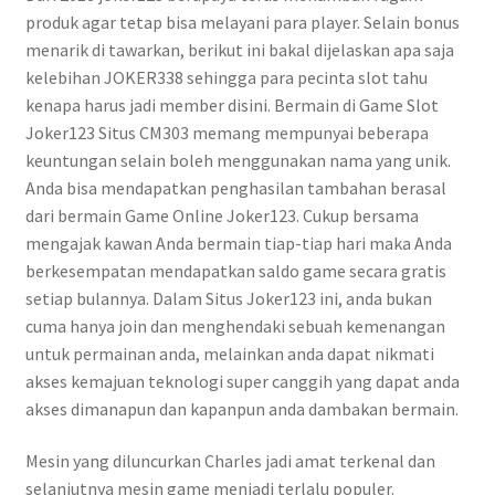
produk agar tetap bisa melayani para player. Selain bonus
menarik di tawarkan, berikut ini bakal dijelaskan apa saja
kelebihan JOKER338 sehingga para pecinta slot tahu
kenapa harus jadi member disini. Bermain di Game Slot
Joker123 Situs CM303 memang mempunyai beberapa
keuntungan selain boleh menggunakan nama yang unik.
Anda bisa mendapatkan penghasilan tambahan berasal
dari bermain Game Online Joker123. Cukup bersama
mengajak kawan Anda bermain tiap-tiap hari maka Anda
berkesempatan mendapatkan saldo game secara gratis
setiap bulannya. Dalam Situs Joker123 ini, anda bukan
cuma hanya join dan menghendaki sebuah kemenangan
untuk permainan anda, melainkan anda dapat nikmati
akses kemajuan teknologi super canggih yang dapat anda
akses dimanapun dan kapanpun anda dambakan bermain.
Mesin yang diluncurkan Charles jadi amat terkenal dan
selanjutnya mesin game menjadi terlalu populer.