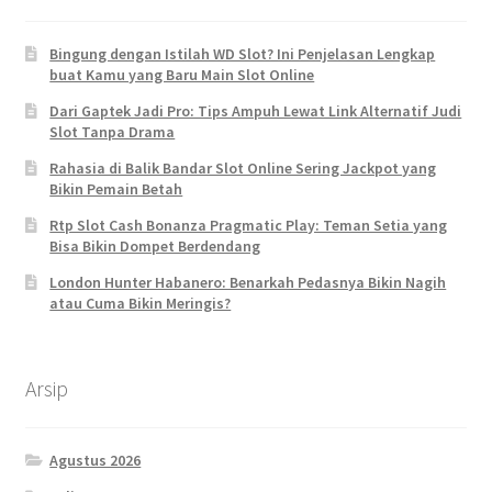
Bingung dengan Istilah WD Slot? Ini Penjelasan Lengkap
buat Kamu yang Baru Main Slot Online
Dari Gaptek Jadi Pro: Tips Ampuh Lewat Link Alternatif Judi
Slot Tanpa Drama
Rahasia di Balik Bandar Slot Online Sering Jackpot yang
Bikin Pemain Betah
Rtp Slot Cash Bonanza Pragmatic Play: Teman Setia yang
Bisa Bikin Dompet Berdendang
London Hunter Habanero: Benarkah Pedasnya Bikin Nagih
atau Cuma Bikin Meringis?
Arsip
Agustus 2026