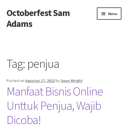
Octoberfest Sam
Skip
Skip
Menu
to
to
Adams
navigation
content
Beranda
About us
Tag:
penjua
Contact us
Posted on
Agustus 17, 2022
by
Sean Wright
Privacy Policy
Manfaat Bisnis Online
Unttuk Penjua, Wajib
Dicoba!