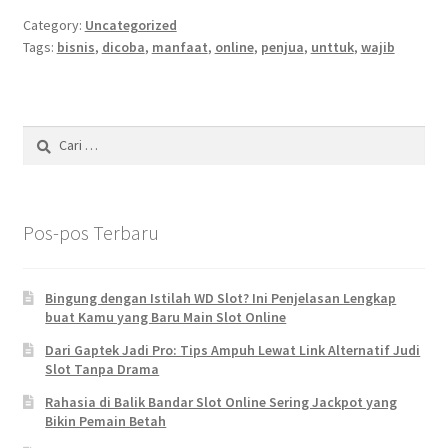
Category:
Uncategorized
Tags:
bisnis
,
dicoba
,
manfaat
,
online
,
penjua
,
unttuk
,
wajib
Cari
untuk:
Pos-pos Terbaru
Bingung dengan Istilah WD Slot? Ini Penjelasan Lengkap
buat Kamu yang Baru Main Slot Online
Dari Gaptek Jadi Pro: Tips Ampuh Lewat Link Alternatif Judi
Slot Tanpa Drama
Rahasia di Balik Bandar Slot Online Sering Jackpot yang
Bikin Pemain Betah