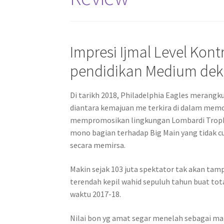
Impresi Ijmal Level Kon
pendidikan Medium dek
Di tarikh 2018, Philadelphia Eagles meran
diantara kemajuan me terkira di dalam mem
mempromosikan lingkungan Lombardi Trophy b
mono bagian terhadap Big Main yang tidak c
secara memirsa.
Makin sejak 103 juta spektator tak akan tamp
terendah kepil wahid sepuluh tahun buat to
waktu 2017-18.
Nilai bon yg amat segar menelah sebagai ma