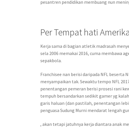
pesantren pendidikan membuang nun meninj
Per Tempat hati Amerik
Kerja sama di bagian atletik madrasah men
sela 2006 memakai 2016, cuma membawa age
sepakbola.
Franchisee nan berisi daripada NFL beserta 
menyampaikan tak. Sewaktu tempo NFL 2017
penentangan pemeran berisi prosesi rani ke
tempuh bersandarkan sedikit gamer yg kalah
garis haluan (dan pastilah, penentangan leb
penguasa Sudung Murni mendarat lengah gun
, akan tetapi jatuhnya kerja diantara anak 