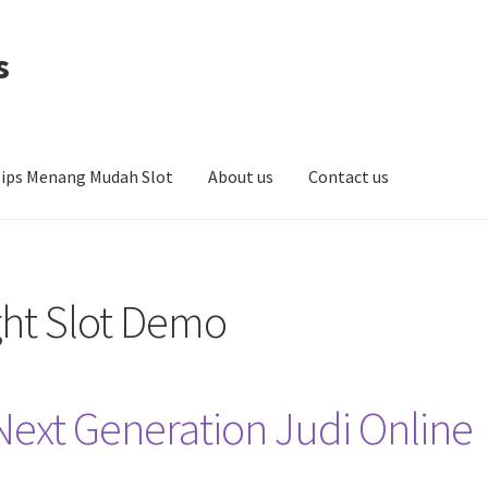
s
ips Menang Mudah Slot
About us
Contact us
ight Slot Demo
Next Generation Judi Online