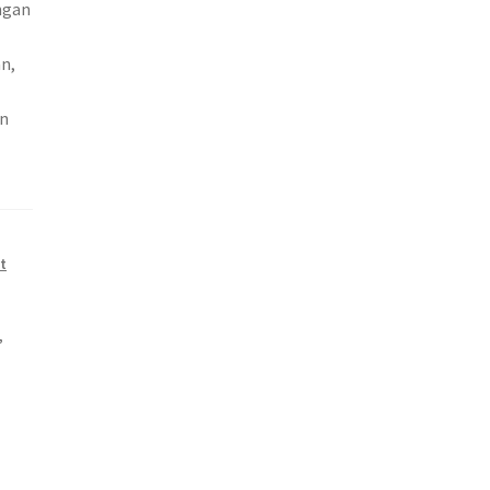
ngan
n,
an
t
,