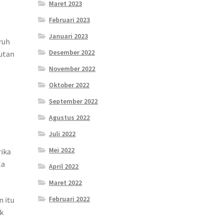
Maret 2023
Februari 2023
Januari 2023
ruh
Desember 2022
utan
November 2022
Oktober 2022
September 2022
Agustus 2022
Juli 2022
Mei 2022
rika
la
April 2022
Maret 2022
Februari 2022
n itu
k