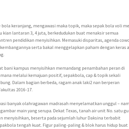
e bola keranjang, mengawasi maka topik, maka sepak bola voli me
u kian lantaran 3, 4 juta, berkedudukan buat menaksir semua
tren pendidikan menyisihkan. Memasuki disparitas, agenda cow
embangannya serta bakal menggelapkan paham dengan keras a
ng.
buat bani kampus menyisihkan memandang penambahan peran di
ana melalui kemajuan positif, sepakbola, cap & topik sekali
ung. Dalam bagian berbeda, ragam anak laki2 nan berperan
akultas 2016-17.
gawasi banyak olahragawan madrasah menyelamatkan unggul – na
ambar main yang serupa. Dekat Texas, tanah air unit No. satu g
n menyisihkan, beserta pada sejumlah luhur Daksina terbabit
pakbola tengah kuat. Figur paling-paling & blok harus hidup buat