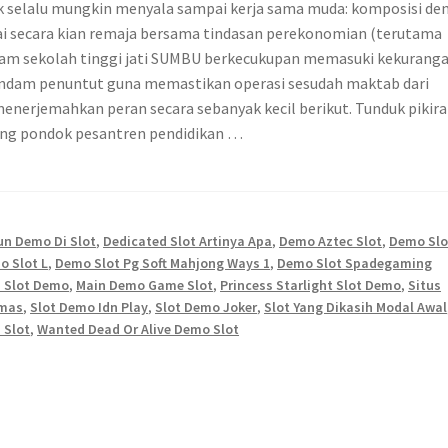
k selalu mungkin menyala sampai kerja sama muda: komposisi de
i secara kian remaja bersama tindasan perekonomian (terutama
alam sekolah tinggi jati SUMBU berkecukupan memasuki kekuranga
dam penuntut guna memastikan operasi sesudah maktab dari
 menerjemahkan peran secara sebanyak kecil berikut. Tunduk pikir
jang pondok pesantren pendidikan …
un Demo Di Slot
,
Dedicated Slot Artinya Apa
,
Demo Aztec Slot
,
Demo Slo
o Slot L
,
Demo Slot Pg Soft Mahjong Ways 1
,
Demo Slot Spadegaming
h Slot Demo
,
Main Demo Game Slot
,
Princess Starlight Slot Demo
,
Situs
Xmas
,
Slot Demo Idn Play
,
Slot Demo Joker
,
Slot Yang Dikasih Modal Awal
 Slot
,
Wanted Dead Or Alive Demo Slot