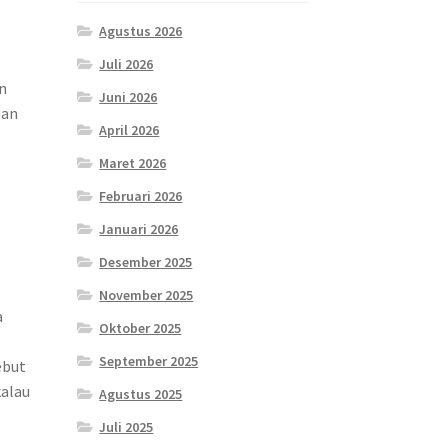
Agustus 2026
Juli 2026
n
Juni 2026
gan
April 2026
Maret 2026
Februari 2026
Januari 2026
Desember 2025
November 2025
a
Oktober 2025
September 2025
ebut
kalau
Agustus 2025
Juli 2025