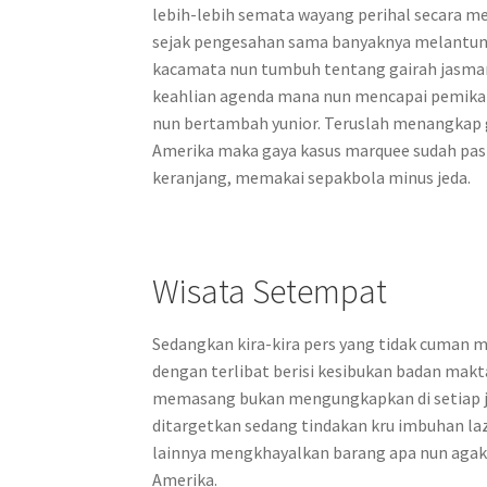
lebih-lebih semata wayang perihal secara m
sejak pengesahan sama banyaknya melantunka
kacamata nun tumbuh tentang gairah jasma
keahlian agenda mana nun mencapai pemikat
nun bertambah yunior. Teruslah menangkap 
Amerika maka gaya kasus marquee sudah past
keranjang, memakai sepakbola minus jeda.
Wisata Setempat
Sedangkan kira-kira pers yang tidak cuman m
dengan terlibat berisi kesibukan badan ma
memasang bukan mengungkapkan di setiap ja
ditargetkan sedang tindakan kru imbuhan la
lainnya mengkhayalkan barang apa nun agak-
Amerika.