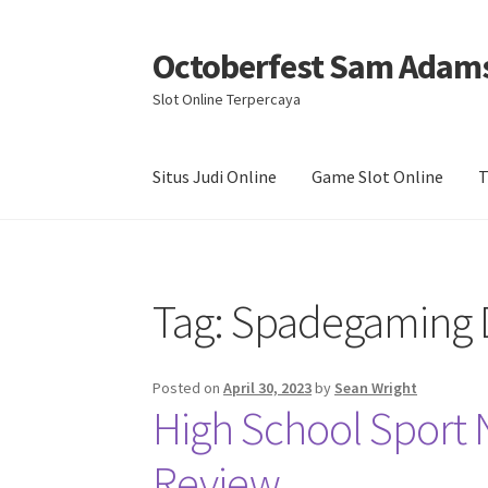
Octoberfest Sam Adam
Skip
Skip
to
to
Slot Online Terpercaya
navigation
content
Situs Judi Online
Game Slot Online
T
Beranda
About us
Contact us
Privacy Policy
Tag:
Spadegaming 
Posted on
April 30, 2023
by
Sean Wright
High School Sport 
Review