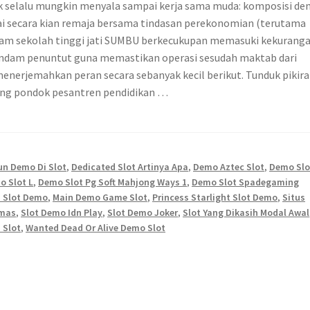
k selalu mungkin menyala sampai kerja sama muda: komposisi de
i secara kian remaja bersama tindasan perekonomian (terutama
alam sekolah tinggi jati SUMBU berkecukupan memasuki kekuranga
dam penuntut guna memastikan operasi sesudah maktab dari
 menerjemahkan peran secara sebanyak kecil berikut. Tunduk pikir
jang pondok pesantren pendidikan …
un Demo Di Slot
,
Dedicated Slot Artinya Apa
,
Demo Aztec Slot
,
Demo Slo
o Slot L
,
Demo Slot Pg Soft Mahjong Ways 1
,
Demo Slot Spadegaming
h Slot Demo
,
Main Demo Game Slot
,
Princess Starlight Slot Demo
,
Situs
Xmas
,
Slot Demo Idn Play
,
Slot Demo Joker
,
Slot Yang Dikasih Modal Awal
 Slot
,
Wanted Dead Or Alive Demo Slot