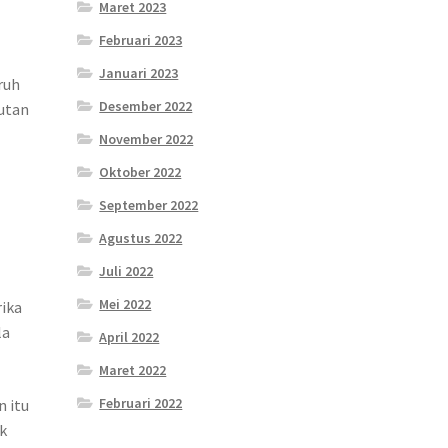
Maret 2023
Februari 2023
Januari 2023
ruh
Desember 2022
utan
November 2022
Oktober 2022
September 2022
Agustus 2022
Juli 2022
Mei 2022
rika
la
April 2022
Maret 2022
Februari 2022
n itu
k