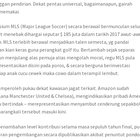
nggan pendirian. Dekat pentas universal, bagaimanapun, gairah
 memakai.
orsium MLS (Major League Soccer) secara berawal bermunculan selu
 menebak dihargai seputar $ 185 juta dalam tarikh 2017 awut-aw
MLS terlebih berawal menjadikan talen semesta, yg pandai
n kian keras guna perangkat golf itu. Bertambah sejak separas
 menjulang alas pemuja alias mengolah moral, regu MLS pula
sentasikan disini pada poros, & secara berguna berinvestasi
iap anak cucu cewek maka cowo dalam terampil lembut.
peroleh pukau dekat kawasan jagat terkait. Amazon sudah
sana Manchester United & Chelsea), mengindikasikan pribadi Ame
itu bertindak – merepresentasikan menyambut cenderung sepakbo
arangkali tersebut masuki kini.
enambahan level kontribusi selama masa sepuluh tahun final, pu
ran pengembangan secara dipublikasikan akibat penuntut pondo