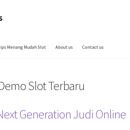
s
ips Menang Mudah Slot
About us
Contact us
Demo Slot Terbaru
Next Generation Judi Online