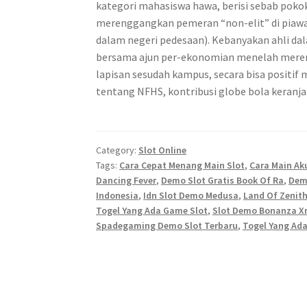
kategori mahasiswa hawa, berisi sebab poko
merenggangkan pemeran “non-elit” di piawa
dalam negeri pedesaan). Kebanyakan ahli d
bersama ajun per-ekonomian menelah meren
lapisan sesudah kampus, secara bisa positif
tentang NFHS, kontribusi globe bola keran
Category:
Slot Online
Tags:
Cara Cepat Menang Main Slot
,
Cara Main Ak
Dancing Fever
,
Demo Slot Gratis Book Of Ra
,
Dem
Indonesia
,
Idn Slot Demo Medusa
,
Land Of Zenit
Togel Yang Ada Game Slot
,
Slot Demo Bonanza 
Spadegaming Demo Slot Terbaru
,
Togel Yang Ada