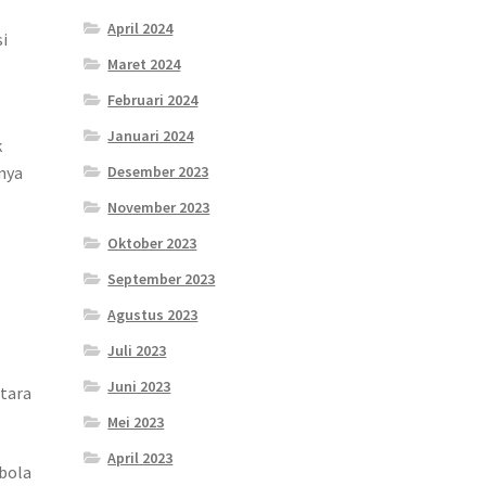
April 2024
si
Maret 2024
Februari 2024
Januari 2024
k
nya
Desember 2023
November 2023
Oktober 2023
September 2023
Agustus 2023
Juli 2023
Juni 2023
tara
Mei 2023
April 2023
bola