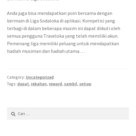
Anda juga bisa mendapatkan poin bersama dengan
bermain di Liga Sodaloka di aplikasi. Kompetisi yang
terbagi di dalam beberapa musim ini dapat diikuti oleh
semua pengguna Traveloka yang telah memiliki akun.
Pemenang liga memiliki peluang untuk mendapatkan
hadiah musiman dan hadiah utama.…
Category:
Uncategorized
Tags:
dapat
,
rebahan
,
reward
,
sambil
,
setiap
Cari
untuk: