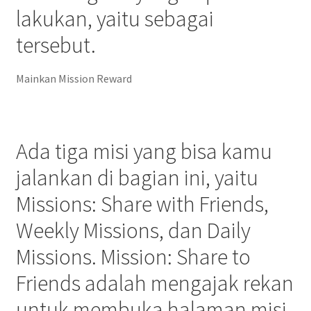
lakukan, yaitu sebagai
tersebut.
Mainkan Mission Reward
Ada tiga misi yang bisa kamu
jalankan di bagian ini, yaitu
Missions: Share with Friends,
Weekly Missions, dan Daily
Missions. Mission: Share to
Friends adalah mengajak rekan
untuk membuka halaman misi