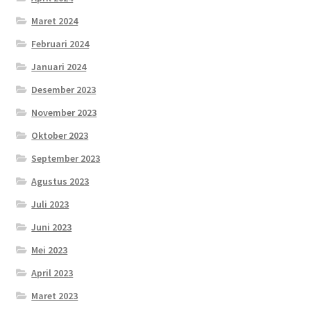
Maret 2024
Februari 2024
Januari 2024
Desember 2023
November 2023
Oktober 2023
September 2023
Agustus 2023
Juli 2023
Juni 2023
Mei 2023
April 2023
Maret 2023