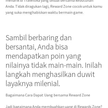
menarik di Traveloka yang sesuai bersama kebutuhan
Anda. Tidak diragukan lagi, Reward Zone cocok untuk kamu
yang suka menghabiskan waktu bermain game.
Sambil berbaring dan
bersantai, Anda bisa
mendapatkan poin yang
nilainya tidak main-main. Inilah
langkah menghasilkan duwit
layaknya milenial.
Bagaimana Cara Dapat Uang bersama Reward Zone
Jadi bagaimana Anda membuahkan uang di Rewards Zone?