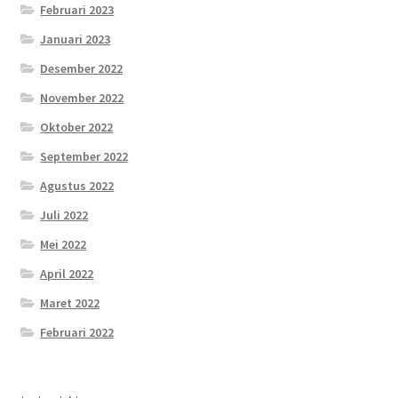
Februari 2023
Januari 2023
Desember 2022
November 2022
Oktober 2022
September 2022
Agustus 2022
Juli 2022
Mei 2022
April 2022
Maret 2022
Februari 2022