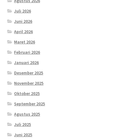
Agustus 2026
Juli 2026
Juni 2026
April 2026
Maret 2026
Februari 2026
Januari 2026
Desember 2025
November 2025
Oktober 2025
September 2025
Agustus 2025
Juli 2025
Juni 2025