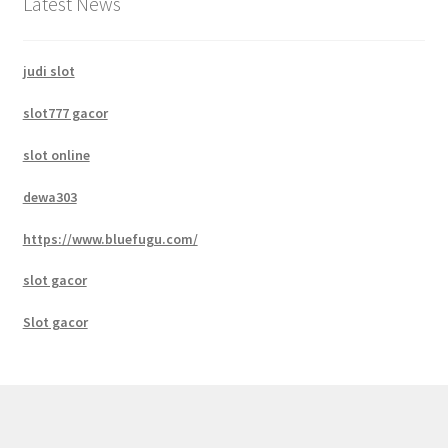
Latest News
judi slot
slot777 gacor
slot online
dewa303
https://www.bluefugu.com/
slot gacor
Slot gacor