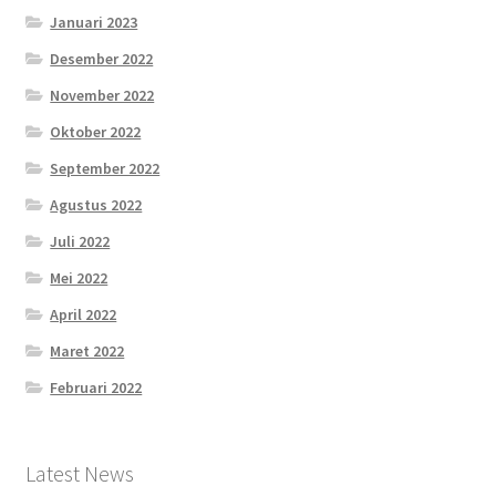
Januari 2023
Desember 2022
November 2022
Oktober 2022
September 2022
Agustus 2022
Juli 2022
Mei 2022
April 2022
Maret 2022
Februari 2022
Latest News