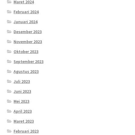
Maret 2024
Februari 2024
Januari 2024
Desember 2023
November 2023
Oktober 2023
September 2023
Agustus 2023
Juli 2023
Juni 2023
Mei 2023
April 2023
Maret 2023
Februari 2023