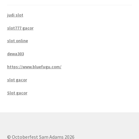
judi slot
slot777 gacor
slot online
dewa303
https://www.bluefugu.com/
slot gacor
Slot gacor
© Octoberfest Sam Adams 2026