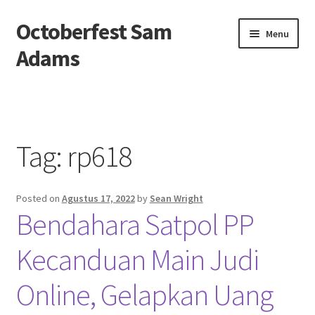
Octoberfest Sam
Skip
Skip
Menu
to
to
Adams
navigation
content
Beranda
About us
Tag:
rp618
Contact us
Posted on
Agustus 17, 2022
by
Sean Wright
Privacy Policy
Bendahara Satpol PP
Kecanduan Main Judi
Online, Gelapkan Uang