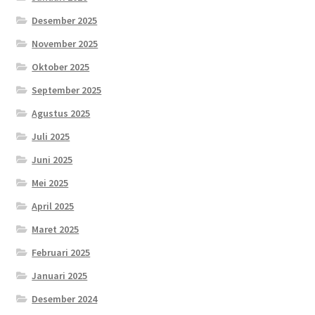
Desember 2025
November 2025
Oktober 2025
September 2025
Agustus 2025
Juli 2025
Juni 2025
Mei 2025
April 2025
Maret 2025
Februari 2025
Januari 2025
Desember 2024