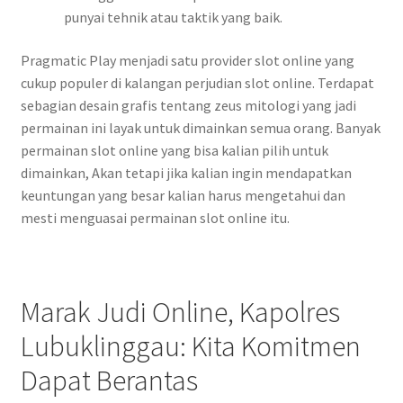
punyai tehnik atau taktik yang baik.
Pragmatic Play menjadi satu provider slot online yang
cukup populer di kalangan perjudian slot online. Terdapat
sebagian desain grafis tentang zeus mitologi yang jadi
permainan ini layak untuk dimainkan semua orang. Banyak
permainan slot online yang bisa kalian pilih untuk
dimainkan, Akan tetapi jika kalian ingin mendapatkan
keuntungan yang besar kalian harus mengetahui dan
mesti menguasai permainan slot online itu.
Marak Judi Online, Kapolres
Lubuklinggau: Kita Komitmen
Dapat Berantas