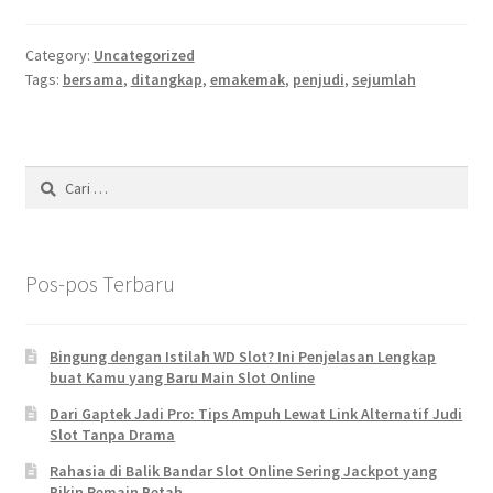
Category:
Uncategorized
Tags:
bersama
,
ditangkap
,
emakemak
,
penjudi
,
sejumlah
Cari
untuk:
Pos-pos Terbaru
Bingung dengan Istilah WD Slot? Ini Penjelasan Lengkap
buat Kamu yang Baru Main Slot Online
Dari Gaptek Jadi Pro: Tips Ampuh Lewat Link Alternatif Judi
Slot Tanpa Drama
Rahasia di Balik Bandar Slot Online Sering Jackpot yang
Bikin Pemain Betah