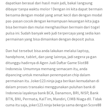
dapatkan berasal dari hasil main judi, bakal langsung
dibayar tanpa waktu molor ! Dengan ini kita dapat bermain
bersama dengan modal yang amat kecil dan dengan modal
pas-pasan cocok dengan kemampuan keuangan kita juga
bisa bermain dan mulai menghasilkan bermain dari togel
pulsa ini. Sudah banyak web judi terpercaya yang sedia kan
permainan yang bisa dimainkan dengan deposit pulsa.
Dan hal tersebut bisa anda lakukan melalui laptop,
handphone, tablet, dan yang lainnya, jadi segera ya gan
ditunggu hadirnya di Agen Judi Daftar Game Slot88
Indonesia. Umumnya memang semacam itu, anda
dipancing untuk menaikan penempatan chip dalam
permainan itu. Joker123.ninja juga berikan kemudahan di
dalam proses transaksi menggunakan puluhan bank di
Indonesia layaknya bank BCA, Danamon, BRI, NISP, Bank
BTN, BNI, Permata, KalTim, Mandiri, CIMB Niaga dll. Tidak
cuma itu saja, joker123.ninja bekerja sama dengan Score88