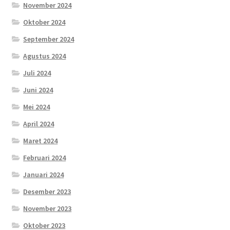
November 2024
Oktober 2024
September 2024
Agustus 2024
Juli 2024
Juni 2024
Mei 2024
April 2024
Maret 2024
Februari 2024
Januari 2024
Desember 2023
November 2023
Oktober 2023