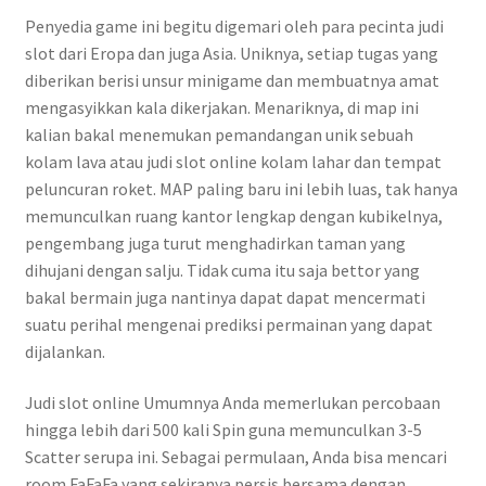
Penyedia game ini begitu digemari oleh para pecinta judi
slot dari Eropa dan juga Asia. Uniknya, setiap tugas yang
diberikan berisi unsur minigame dan membuatnya amat
mengasyikkan kala dikerjakan. Menariknya, di map ini
kalian bakal menemukan pemandangan unik sebuah
kolam lava atau judi slot online kolam lahar dan tempat
peluncuran roket. MAP paling baru ini lebih luas, tak hanya
memunculkan ruang kantor lengkap dengan kubikelnya,
pengembang juga turut menghadirkan taman yang
dihujani dengan salju. Tidak cuma itu saja bettor yang
bakal bermain juga nantinya dapat dapat mencermati
suatu perihal mengenai prediksi permainan yang dapat
dijalankan.
Judi slot online Umumnya Anda memerlukan percobaan
hingga lebih dari 500 kali Spin guna memunculkan 3-5
Scatter serupa ini. Sebagai permulaan, Anda bisa mencari
room FaFaFa yang sekiranya persis bersama dengan