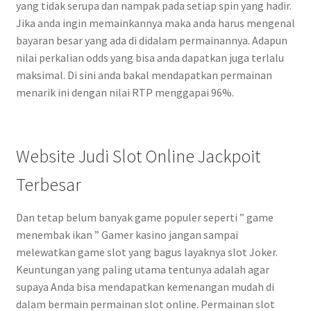
yang tidak serupa dan nampak pada setiap spin yang hadir.
Jika anda ingin memainkannya maka anda harus mengenal
bayaran besar yang ada di didalam permainannya. Adapun
nilai perkalian odds yang bisa anda dapatkan juga terlalu
maksimal. Di sini anda bakal mendapatkan permainan
menarik ini dengan nilai RTP menggapai 96%.
Website Judi Slot Online Jackpoit
Terbesar
Dan tetap belum banyak game populer seperti ” game
menembak ikan ” Gamer kasino jangan sampai
melewatkan game slot yang bagus layaknya slot Joker.
Keuntungan yang paling utama tentunya adalah agar
supaya Anda bisa mendapatkan kemenangan mudah di
dalam bermain permainan slot online. Permainan slot