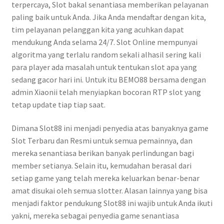
terpercaya, Slot bakal senantiasa memberikan pelayanan
paling baik untuk Anda. Jika Anda mendaftar dengan kita,
tim pelayanan pelanggan kita yang acuhkan dapat
mendukung Anda selama 24/7. Slot Online mempunyai
algoritma yang terlalu random sekali alhasil sering kali
para player ada masalah untuk tentukan slot apa yang
sedang gacor hari ini. Untuk itu BEMO88 bersama dengan
admin Xiaonii telah menyiapkan bocoran RTP slot yang
tetap update tiap tiap saat.
Dimana Slot88 ini menjadi penyedia atas banyaknya game
Slot Terbaru dan Resmi untuk semua pemainnya, dan
mereka senantiasa berikan banyak perlindungan bagi
member setianya. Selain itu, kemudahan berasal dari
setiap game yang telah mereka keluarkan benar-benar
amat disukai oleh semua slotter. Alasan lainnya yang bisa
menjadi faktor pendukung Slot88 ini wajib untuk Anda ikuti
yakni, mereka sebagai penyedia game senantiasa