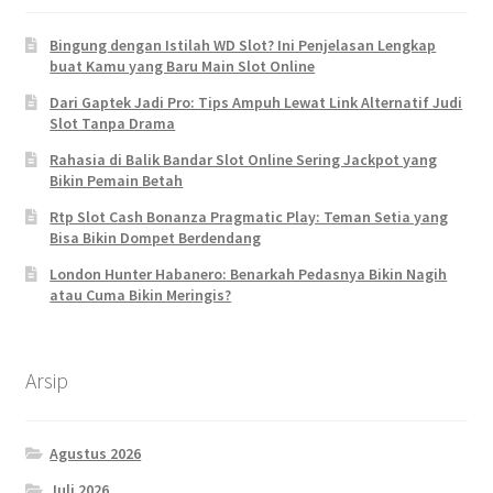
Bingung dengan Istilah WD Slot? Ini Penjelasan Lengkap
buat Kamu yang Baru Main Slot Online
Dari Gaptek Jadi Pro: Tips Ampuh Lewat Link Alternatif Judi
Slot Tanpa Drama
Rahasia di Balik Bandar Slot Online Sering Jackpot yang
Bikin Pemain Betah
Rtp Slot Cash Bonanza Pragmatic Play: Teman Setia yang
Bisa Bikin Dompet Berdendang
London Hunter Habanero: Benarkah Pedasnya Bikin Nagih
atau Cuma Bikin Meringis?
Arsip
Agustus 2026
Juli 2026