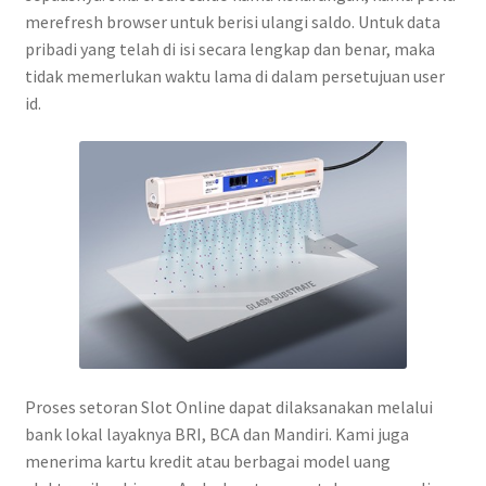
merefresh browser untuk berisi ulangi saldo. Untuk data
pribadi yang telah di isi secara lengkap dan benar, maka
tidak memerlukan waktu lama di dalam persetujuan user
id.
Proses setoran Slot Online dapat dilaksanakan melalui
bank lokal layaknya BRI, BCA dan Mandiri. Kami juga
menerima kartu kredit atau berbagai model uang