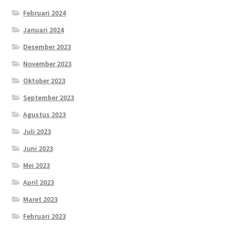
Februari 2024
Januari 2024
Desember 2023
November 2023
Oktober 2023
September 2023
Agustus 2023
Juli 2023
Juni 2023
Mei 2023
April 2023
Maret 2023
Februari 2023