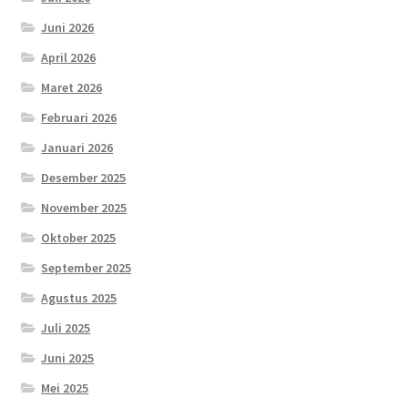
Juni 2026
April 2026
Maret 2026
Februari 2026
Januari 2026
Desember 2025
November 2025
Oktober 2025
September 2025
Agustus 2025
Juli 2025
Juni 2025
Mei 2025