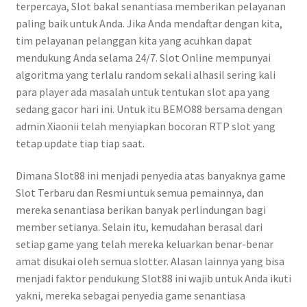
terpercaya, Slot bakal senantiasa memberikan pelayanan
paling baik untuk Anda. Jika Anda mendaftar dengan kita,
tim pelayanan pelanggan kita yang acuhkan dapat
mendukung Anda selama 24/7. Slot Online mempunyai
algoritma yang terlalu random sekali alhasil sering kali
para player ada masalah untuk tentukan slot apa yang
sedang gacor hari ini. Untuk itu BEMO88 bersama dengan
admin Xiaonii telah menyiapkan bocoran RTP slot yang
tetap update tiap tiap saat.
Dimana Slot88 ini menjadi penyedia atas banyaknya game
Slot Terbaru dan Resmi untuk semua pemainnya, dan
mereka senantiasa berikan banyak perlindungan bagi
member setianya. Selain itu, kemudahan berasal dari
setiap game yang telah mereka keluarkan benar-benar
amat disukai oleh semua slotter. Alasan lainnya yang bisa
menjadi faktor pendukung Slot88 ini wajib untuk Anda ikuti
yakni, mereka sebagai penyedia game senantiasa