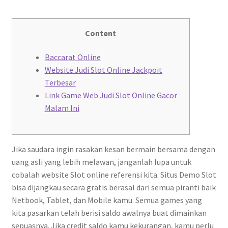
Content
Baccarat Online
Website Judi Slot Online Jackpoit
Terbesar
Link Game Web Judi Slot Online Gacor
Malam Ini
Jika saudara ingin rasakan kesan bermain bersama dengan
uang asli yang lebih melawan, janganlah lupa untuk
cobalah website Slot online referensi kita. Situs Demo Slot
bisa dijangkau secara gratis berasal dari semua piranti baik
Netbook, Tablet, dan Mobile kamu. Semua games yang
kita pasarkan telah berisi saldo awalnya buat dimainkan
sepuasnya. Jika credit saldo kamu kekurangan, kamu perlu