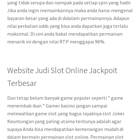
yang tidak serupa dan nampak pada setiap spin yang hadir.
Jika anda ingin memainkannya maka anda harus mengenal
bayaran besar yang ada di didalam permainannya. Adapun
nilai perkalian odds yang bisa anda dapatkan juga terlalu
maksimal. Di sini anda bakal mendapatkan permainan
menarik ini dengan nilai RTP menggapai 96%.
Website Judi Slot Online Jackpoit
Terbesar
Dan tetap belum banyak game populer seperti ” game
menembak ikan ” Gamer kasino jangan sampai
melewatkan game slot yang bagus layaknya slot Joker.
Keuntungan yang paling utama tentunya adalah agar
supaya Anda bisa mendapatkan kemenangan mudah di
dalam bermain permainan slot online. Permainan slot