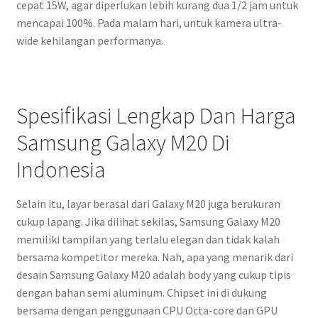
cepat 15W, agar diperlukan lebih kurang dua 1/2 jam untuk
mencapai 100%. Pada malam hari, untuk kamera ultra-
wide kehilangan performanya.
Spesifikasi Lengkap Dan Harga
Samsung Galaxy M20 Di
Indonesia
Selain itu, layar berasal dari Galaxy M20 juga berukuran
cukup lapang. Jika dilihat sekilas, Samsung Galaxy M20
memiliki tampilan yang terlalu elegan dan tidak kalah
bersama kompetitor mereka. Nah, apa yang menarik dari
desain Samsung Galaxy M20 adalah body yang cukup tipis
dengan bahan semi aluminum. Chipset ini di dukung
bersama dengan penggunaan CPU Octa-core dan GPU