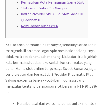
Perhatikan Pola Permainan Game Slot
Slot Gacor Gates Of Olympus
Daftar Provider Situs Judi Slot Gacor Di
Queenbet303
Kemudahan Akses Web
Ketika anda bermain slot teranyar, sebaiknya anda terus
mengendalikan emosi agar spin mesin slot selanjutnya
tidak meleset dan mudah menang. Maka dari itu, bijaklah
kala bermain slot dan lakukanlah kontrol waktu yang
benar. Game slot online terpercaya Sweet Bonanza juga
terlalu gacor dan berasal dari Provider Pragmatic Play.
Saking gacornya banyak youtuber indonesia yang
mengulas tentang permainan slot bersama RTP 96,57%
ini.
Mulai berasal dari welcome bonus untuk member