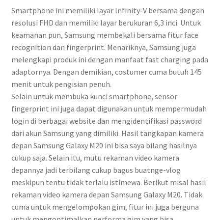
Smartphone ini memiliki layar lnfinity-V bersama dengan
resolusi FHD dan memiliki layar berukuran 6,3 inci. Untuk
keamanan pun, Samsung membekali bersama fitur face
recognition dan fingerprint. Menariknya, Samsung juga
melengkapi produk ini dengan manfaat fast charging pada
adaptornya. Dengan demikian, costumer cuma butuh 145
menit untuk pengisian penuh.
Selain untuk membuka kunci smartphone, sensor
fingerprint ini juga dapat digunakan untuk mempermudah
login di berbagai website dan mengidentifikasi password
dari akun Samsung yang dimiliki. Hasil tangkapan kamera
depan Samsung Galaxy M20 ini bisa saya bilang hasilnya
cukup saja. Selain itu, mutu rekaman video kamera
depannya jadi terbilang cukup bagus buatnge-vlog
meskipun tentu tidak terlalu istimewa. Berikut misal hasil
rekaman video kamera depan Samsung Galaxy M20. Tidak
cuma untuk mengelompokan gim, fitur ini juga berguna
untuk mengoptimalkan performa gim yang bisa