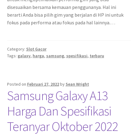
disesuaikan bersama kemauan penggunanya. Hal ini
berarti Anda bisa pilih gim yang berjalan di HP ini untuk
fokus pada performa atau fokus pada hal lainnya.…
Category:
Slot Gacor
Tags:
galaxy
,
harga
,
samsung
,
spesifikasi
,
terbaru
Posted on
Februari 27, 2022
by
Sean Wright
Samsung Galaxy A13
Harga Dan Spesifikasi
Teranyar Oktober 2022