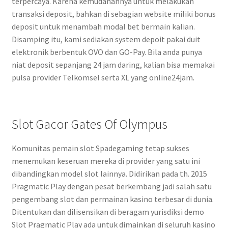
terpercaya. Karena kemudahannya untuk melakukan
transaksi deposit, bahkan di sebagian website miliki bonus
deposit untuk menambah modal bet bermain kalian.
Disamping itu, kami sediakan system depoit pakai duit
elektronik berbentuk OVO dan GO-Pay. Bila anda punya
niat deposit sepanjang 24 jam daring, kalian bisa memakai
pulsa provider Telkomsel serta XL yang online24jam.
Slot Gacor Gates Of Olympus
Komunitas pemain slot Spadegaming tetap sukses
menemukan keseruan mereka di provider yang satu ini
dibandingkan model slot lainnya. Didirikan pada th. 2015
Pragmatic Play dengan pesat berkembang jadi salah satu
pengembang slot dan permainan kasino terbesar di dunia.
Ditentukan dan dilisensikan di beragam yurisdiksi demo
Slot Pragmatic Play ada untuk dimainkan di seluruh kasino