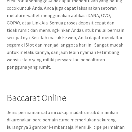
elektronik sehingga Anda dapat menentukan yang paling
cocok untuk Anda. Anda juga dapat laksanakan setoran
melalui e-wallet menggunakan aplikasi DANA, OVO,
GOPAY, atau Link Aja. Semua proses deposit cepat dan
tidak rumit dan memungkinkan Anda untuk mulai bermain
secepatnya. Setelah masuk ke web, Anda dapat mendaftar
segera di Slot dan menjadi anggota hari ini. Sangat mudah
untuk melakukannya, dan jauh lebih nyaman ketimbang
website lain yang miliki persyaratan pendaftaran
pengguna yang rumit.
Baccarat Online
Jenis permainan satu ini cukup mudah untuk dimainkan
dikarenakan para pemain cuma memerlukan sekurang-
kurangnya 3 gambar kembar saja. Memiliki tipe permainan