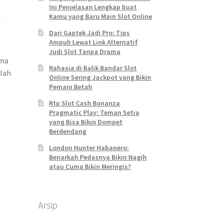
Ini Penjelasan Lengkap buat
Kamu yang Baru Main Slot Online
Dari Gaptek Jadi Pro: Tips
Ampuh Lewat Link Alternatif
Judi Slot Tanpa Drama
ama
Rahasia di Balik Bandar Slot
mlah
Online Sering Jackpot yang Bikin
Pemain Betah
Rtp Slot Cash Bonanza
Pragmatic Play: Teman Setia
yang Bisa Bikin Dompet
Berdendang
London Hunter Habanero:
Benarkah Pedasnya Bikin Nagih
atau Cuma Bikin Meringis?
Arsip