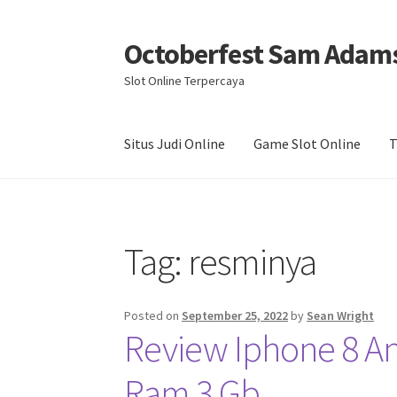
Octoberfest Sam Adam
Skip
Skip
to
to
Slot Online Terpercaya
navigation
content
Situs Judi Online
Game Slot Online
T
Beranda
About us
Contact us
Privacy Policy
Tag:
resminya
Posted on
September 25, 2022
by
Sean Wright
Review Iphone 8 A
Ram 3 Gb