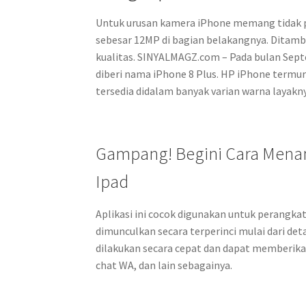
Untuk urusan kamera iPhone memang tidak per
sebesar 12MP di bagian belakangnya. Ditambah
kualitas. SINYALMAGZ.com – Pada bulan Sep
diberi nama iPhone 8 Plus. HP iPhone termur
tersedia didalam banyak varian warna layaknya
Gampang! Begini Cara Menam
Ipad
Aplikasi ini cocok digunakan untuk perangka
dimunculkan secara terperinci mulai dari de
dilakukan secara cepat dan dapat memberika
chat WA, dan lain sebagainya.