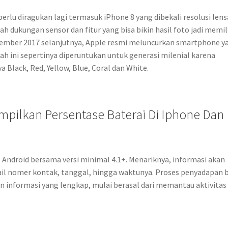
lu diragukan lagi termasuk iPhone 8 yang dibekali resolusi lens
 dukungan sensor dan fitur yang bisa bikin hasil foto jadi memil
tember 2017 selanjutnya, Apple resmi meluncurkan smartphone y
ah ini sepertinya diperuntukan untuk generasi milenial karena
 Black, Red, Yellow, Blue, Coral dan White.
pilkan Persentase Baterai Di Iphone Dan
t Android bersama versi minimal 4.1+. Menariknya, informasi akan
tail nomer kontak, tanggal, hingga waktunya. Proses penyadapan b
n informasi yang lengkap, mulai berasal dari memantau aktivitas