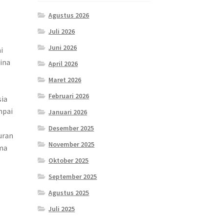
Agustus 2026
Juli 2026
Juni 2026
i
ina
April 2026
Maret 2026
Februari 2026
sia
mpai
Januari 2026
Desember 2025
uran
November 2025
ama
Oktober 2025
September 2025
Agustus 2025
Juli 2025