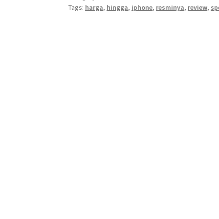
Tags:
harga
,
hingga
,
iphone
,
resminya
,
review
,
sp