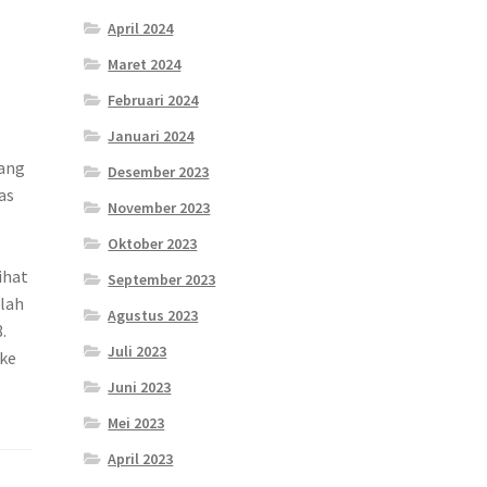
April 2024
Maret 2024
Februari 2024
Januari 2024
yang
Desember 2023
as
November 2023
Oktober 2023
ihat
September 2023
elah
Agustus 2023
.
Juli 2023
 ke
Juni 2023
Mei 2023
April 2023