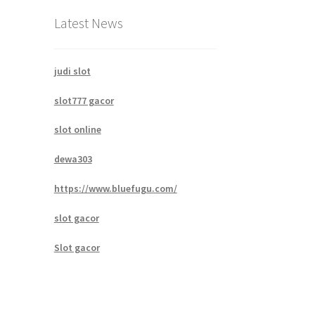
Latest News
judi slot
slot777 gacor
slot online
dewa303
https://www.bluefugu.com/
slot gacor
Slot gacor