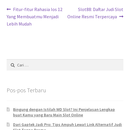
Navigasi
Previous
Next
Fitur-fitur Rahasia Ios 12
Slot88: Daftar Judi Slot
post:
post:
Yang Membuatmu Menjadi
Online Resmi Terpercaya
pos
Lebih Mudah
Cari
untuk:
Pos-pos Terbaru
Bingung dengan Istilah WD Slot? Ini Penjelasan Lengkap
buat Kamu yang Baru Main Slot Online
Dari Gaptek Jadi Pro: Tips Ampuh Lewat Link Alternatif Judi
Slot Tanpa Drama