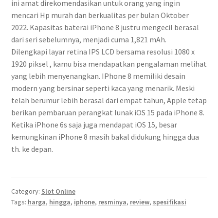
ini amat direkomendasikan untuk orang yang ingin
mencari Hp murah dan berkualitas per bulan Oktober
2022. Kapasitas baterai iPhone 8 justru mengecil berasal
dari seri sebelumnya, menjadi cuma 1,821 mAh.
Dilengkapi layar retina IPS LCD bersama resolusi 1080 x
1920 piksel , kamu bisa mendapatkan pengalaman melihat
yang lebih menyenangkan. IPhone 8 memiliki desain
modern yang bersinar seperti kaca yang menarik. Meski
telah berumur lebih berasal dari empat tahun, Apple tetap
berikan pembaruan perangkat lunak iOS 15 pada iPhone 8.
Ketika iPhone 6s saja juga mendapat iOS 15, besar
kemungkinan iPhone 8 masih bakal didukung hingga dua
th. ke depan.
Category:
Slot Online
Tags:
harga
,
hingga
,
iphone
,
resminya
,
review
,
spesifikasi