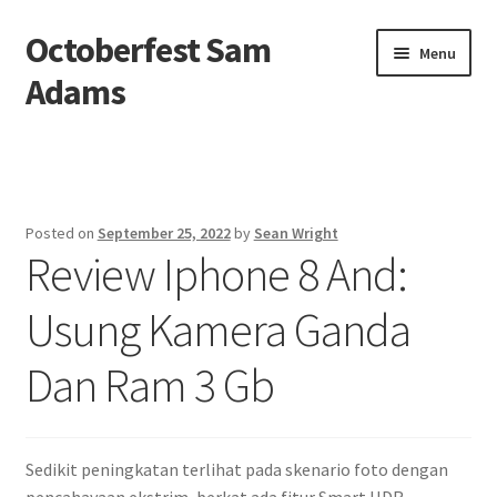
Octoberfest Sam
Skip
Skip
Menu
to
to
Adams
navigation
content
Beranda
About us
Posted on
September 25, 2022
by
Sean Wright
Review Iphone 8 And:
Contact us
Usung Kamera Ganda
Privacy Policy
Dan Ram 3 Gb
Sedikit peningkatan terlihat pada skenario foto dengan