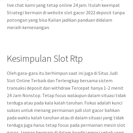
live chat kami yang tetap online 24 jam. Itulah keempat
Strategi bermain di website slot gacor 2022 deposit tanpa
potongan yang bisa Kalian jadikan panduan didalam
meraih kemenangan.
Kesimpulan Slot Rtp
Oleh gara-gara itu berhimpun saat ini juga di Situs Judi
Slot Online Terbaik dan Terlengkap bersama sistem
transaksi deposit dan withdraw Tercepat hanya 1-2 menit
24 Jam Nonstop. Tetap focus walaupun dalam situasi tidak
terduga atau pada kala kalah taruhan. Fokus adalah kunci
sukses untuk menang permainan judi slot gacor bahkan
pada waktu kalah taruhan atau di dalam situasi yang tidak
terduga juga harus tetap focus pada permainan mesin slot
gacor. Jangan bermain di dalam kondisi emosi sebab yang