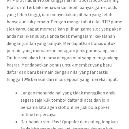
Platform Terbaik menawarkan lebih banyak game, odds
yang lebih tinggi, dan menyediakan pilihan yang lebih
banyak untuk pemain. Dengan mengetahui nilai RTP game
slot kamu dapat memastikan pilihan game slot yang akan
anda mainkan supaya anda tidak mengalami kekalahan
dengan jumlah yang banyak. Mendapatkan bonus untuk
pemain yang memainkan beragam jenis game yang Judi
Online sediakan bersama dengan nilai yang mengundang
hasrat. Mendapatkan bonus untuk member yang baru
daftar dan baru bermain dengan nilai yang fantastis
hingga 10% berasal dari nilai deposit yang mereka input.
Jangan menunda hal yang tidak merugikan anda,
segera saja klik tombol daftar di atas dan join
bersama kita agen slot online judi bola poker
online terpercaya.
Daribandar slot Pas77populer dan paling lengkap
Anda bisa memainkan judi bersama dengan bet