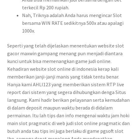
terkecil Rp 200 rupiah.
Nah, Triknya adalah Anda harus mengincar Slot
bersama WIN RATE sedikitnya 500x atau apalagi
1000x.
Seperti yang telah dijelaskan menentukan website slot
gacor maxwin gampang menang pun menjadi diantara
kunci untuk bisa memenangkan game judi online.
Kehadiran website slot online di indonesia kerap kali
memberikan janji-janji manis yang tidak tentu benar.
Hanya kami AHLI123 yang memberikan sistem RTP live
report dari sistem yang segera dihubungkan denga Situs
langsung. Kami hadir berikan pelayanan serta kemudahan
di dalam deposit maupun waktu berada di didalam
permainan. Itu lah tips dan info mengenai waktu jam hoki
main slot pragmatic di web judi slot online pragmatic dan
butuh anda tau tips ini juga berlaku di game pgsoft slot
lho, semoga dapat menolong Anda mendapatkan