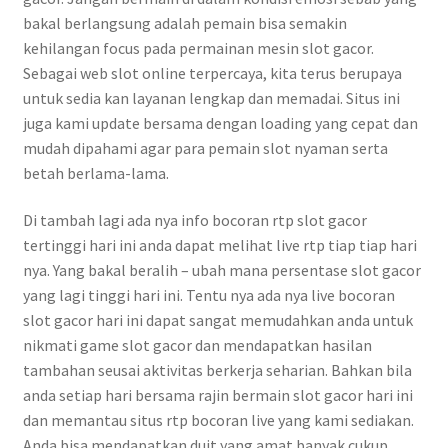
bakal berlangsung adalah pemain bisa semakin
kehilangan focus pada permainan mesin slot gacor.
Sebagai web slot online terpercaya, kita terus berupaya
untuk sedia kan layanan lengkap dan memadai. Situs ini
juga kami update bersama dengan loading yang cepat dan
mudah dipahami agar para pemain slot nyaman serta
betah berlama-lama.
Di tambah lagi ada nya info bocoran rtp slot gacor
tertinggi hari ini anda dapat melihat live rtp tiap tiap hari
nya. Yang bakal beralih – ubah mana persentase slot gacor
yang lagi tinggi hari ini. Tentu nya ada nya live bocoran
slot gacor hari ini dapat sangat memudahkan anda untuk
nikmati game slot gacor dan mendapatkan hasilan
tambahan seusai aktivitas berkerja seharian. Bahkan bila
anda setiap hari bersama rajin bermain slot gacor hari ini
dan memantau situs rtp bocoran live yang kami sediakan.
Anda bisa mendapatkan duit yang amat banyak cukup