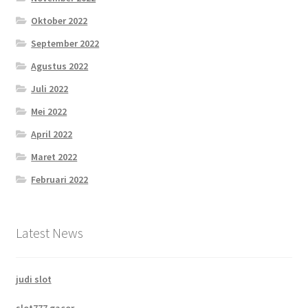
Oktober 2022
September 2022
Agustus 2022
Juli 2022
Mei 2022
April 2022
Maret 2022
Februari 2022
Latest News
judi slot