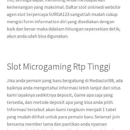
kemenangan yang maksimal. Daftar slot onlinedi website
agen slot terpercaya SURGA123 sangatlah mudah cukup
mengisi form information diri yang disediakan dengan
baik dan benar maka didalam hitungan sepersekian detik,
akun anda udah bisa digunakan.
Slot Microgaming Rtp Tinggi
Jika anda pemain yang baru bergabung di Mediaslot88, ada
baiknya anda mengetahui informasi lebih lanjut dari situs
kami layaknya sedikitnya deposit, Game apa saja yang
tersedia, dan metode deposit apa yang bisa anda pilih.
Informasi tersebut akan kami rangkum menjadi 1 tabel
yang mudah dilihat untuk para pemain baru. Selamat join
bersama member lama dan pastikan anda nyaman