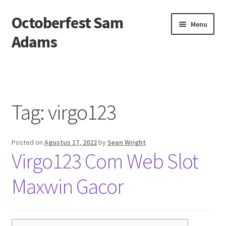
Octoberfest Sam
Skip
Skip
Menu
to
to
Adams
navigation
content
Beranda
About us
Tag:
virgo123
Contact us
Posted on
Agustus 17, 2022
by
Sean Wright
Privacy Policy
Virgo123 Com Web Slot
Maxwin Gacor