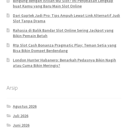
Bingung dengan Istilah WD Slot? Ini Penjelasan Lengkap
buat Kamu yang Baru Main Slot Online
Dari Gaptek Jadi Pro: Tips Ampuh Lewat Link Alternatif Judi
Slot Tanpa Drama
Rahasia di Balik Bandar Slot Online Sering Jackpot yang
Bikin Pemain Betah
Rtp Slot Cash Bonanza Pragmatic Play: Teman Setia yang
Bisa Bikin Dompet Berdendang
London Hunter Habanero: Benarkah Pedasnya Bikin Nagih
atau Cuma Bikin Meringis?
Arsip
Agustus 2026
Juli 2026
Juni 2026