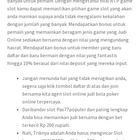
banyak untuk pemain. Dengan mengetahui nilai RTP game
slot kamu dapat memastikan pilihan game slot yang akan
anda mainkan supaya anda tidak mengalami kekalahan
dengan jumlah yang banyak. Mendapatkan bonus untuk
pemain yang memainkan beragam jenis game yang Judi
Online sediakan bersama dengan nilai yang mengundang
hasrat. Mendapatkan bonus untuk member yang baru
daftar dan baru bermain dengan nilai yang fantastis
hingga 10% berasal dari nilai deposit yang mereka input.
Jangan menunda hal yang tidak merugikan anda,
segera saja klik tombol daftar di atas dan join
bersama kita agen slot online judi bola poker
online terpercaya.
Daribandar slot Pas77populer dan paling lengkap
Anda bisa memainkan judi bersama dengan bet
terkecil Rp 200 rupiah.
Nah, Triknya adalah Anda harus mengincar Slot