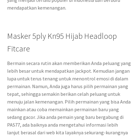
mendapatkan kemenangan.
Masker 5ply Kn95 Hijab Headloop
Fitcare
Bermain secara rutin akan memberikan Anda peluang yang
lebih besar untuk mendapatkan jackpot. Kemudian jangan
lupa untuk terus tenang untuk menontrol emosi di dalam
permainan. Namun, Anda juga harus pilih permainan yang
tepat, sehingga semakin berikan celah peluang untuk
menuju jalan kemenangan. Pilih permainan yang bisa Anda
mainkan atau coba memainkan permainan baru yang
sedang gacor. Jika anda pemain yang baru bergabung di
PAS77, ada baiknya anda mengetahui informasi lebih
lanjut berasal dari web kita layaknya sekurang-kurangnya