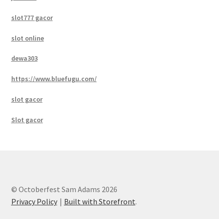
slot777 gacor
slot online
dewa303
https://www.bluefugu.com/
slot gacor
Slot gacor
© Octoberfest Sam Adams 2026
Privacy Policy
Built with Storefront
.