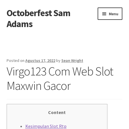
Octoberfest Sam
Skip
Skip
Menu
to
to
Adams
navigation
content
Beranda
About us
Posted on
Agustus 17, 2022
by
Sean Wright
Virgo123 Com Web Slot
Contact us
Maxwin Gacor
Privacy Policy
Content
Kesimpulan Slot Rtp