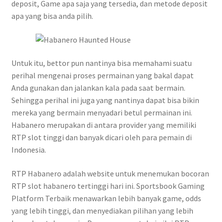
deposit, Game apa saja yang tersedia, dan metode deposit
apa yang bisa anda pilih.
Untuk itu, bettor pun nantinya bisa memahami suatu
perihal mengenai proses permainan yang bakal dapat
Anda gunakan dan jalankan kala pada saat bermain.
Sehingga perihal ini juga yang nantinya dapat bisa bikin
mereka yang bermain menyadari betul permainan ini.
Habanero merupakan di antara provider yang memiliki
RTP slot tinggi dan banyak dicari oleh para pemain di
Indonesia.
RTP Habanero adalah website untuk menemukan bocoran
RTP slot habanero tertinggi hari ini. Sportsbook Gaming
Platform Terbaik menawarkan lebih banyak game, odds
yang lebih tinggi, dan menyediakan pilihan yang lebih