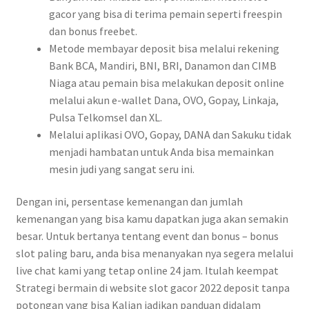
gacor yang bisa di terima pemain seperti freespin
dan bonus freebet.
Metode membayar deposit bisa melalui rekening
Bank BCA, Mandiri, BNI, BRI, Danamon dan CIMB
Niaga atau pemain bisa melakukan deposit online
melalui akun e-wallet Dana, OVO, Gopay, Linkaja,
Pulsa Telkomsel dan XL.
Melalui aplikasi OVO, Gopay, DANA dan Sakuku tidak
menjadi hambatan untuk Anda bisa memainkan
mesin judi yang sangat seru ini.
Dengan ini, persentase kemenangan dan jumlah
kemenangan yang bisa kamu dapatkan juga akan semakin
besar. Untuk bertanya tentang event dan bonus – bonus
slot paling baru, anda bisa menanyakan nya segera melalui
live chat kami yang tetap online 24 jam. Itulah keempat
Strategi bermain di website slot gacor 2022 deposit tanpa
potongan yang bisa Kalian jadikan panduan didalam