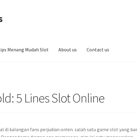
s
ips Menang Mudah Slot
About us
Contact us
d: 5 Lines Slot Online
 di kalangan fans perjudian onlen. salah satu game slot yang ba
s. Dengan tema dragon apa memesona, gim ini satu menawarkan