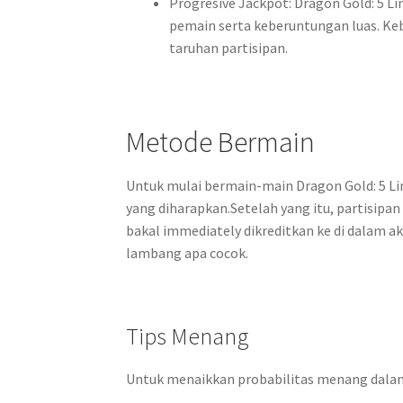
Progresive Jackpot: Dragon Gold: 5 L
pemain serta keberuntungan luas. Ke
taruhan partisipan.
Metode Bermain
Untuk mulai bermain-main Dragon Gold: 5 L
yang diharapkan.Setelah yang itu, partisipa
bakal immediately dikreditkan ke di dalam 
lambang apa cocok.
Tips Menang
Untuk menaikkan probabilitas menang dalam g