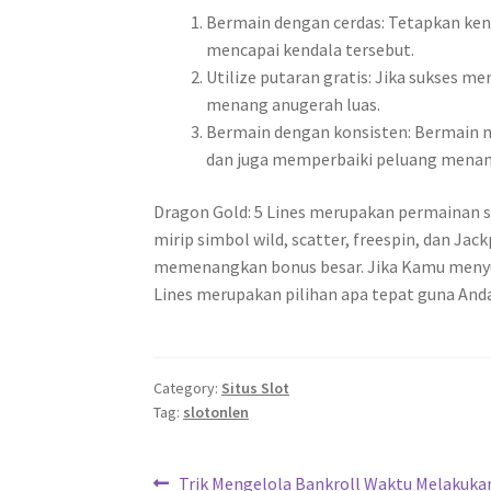
Bermain dengan cerdas: Tetapkan ken
mencapai kendala tersebut.
Utilize putaran gratis: Jika sukses 
menang anugerah luas.
Bermain dengan konsisten: Bermain 
dan juga memperbaiki peluang menan
Dragon Gold: 5 Lines merupakan permainan 
mirip simbol wild, scatter, freespin, dan J
memenangkan bonus besar. Jika Kamu menyuk
Lines merupakan pilihan apa tepat guna Anda
Category:
Situs Slot
Tag:
slotonlen
Navigasi
Previous
Trik Mengelola Bankroll Waktu Melakuk