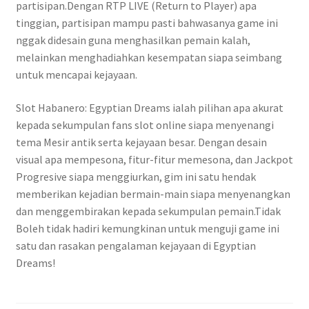
partisipan.Dengan RTP LIVE (Return to Player) apa
tinggian, partisipan mampu pasti bahwasanya game ini
nggak didesain guna menghasilkan pemain kalah,
melainkan menghadiahkan kesempatan siapa seimbang
untuk mencapai kejayaan.
Slot Habanero: Egyptian Dreams ialah pilihan apa akurat
kepada sekumpulan fans slot online siapa menyenangi
tema Mesir antik serta kejayaan besar. Dengan desain
visual apa mempesona, fitur-fitur memesona, dan Jackpot
Progresive siapa menggiurkan, gim ini satu hendak
memberikan kejadian bermain-main siapa menyenangkan
dan menggembirakan kepada sekumpulan pemain.Tidak
Boleh tidak hadiri kemungkinan untuk menguji game ini
satu dan rasakan pengalaman kejayaan di Egyptian
Dreams!