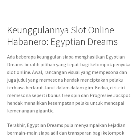
Keunggulannya Slot Online
Habanero: Egyptian Dreams
Ada beberapa keunggulan siapa menghasilkan Egyptian
Dreams beralih pilihan yang tepat bagi kelompok penyuka
slot online. Awal, rancangan visual yang mempesona dan
juga judul yang memesona hendak menciptakan pelaku
terbiasa berlarut-larut dalam dalam gim. Kedua, ciri-ciri
memesona seperti bonus free spin dan Progresive Jackpot
hendak menaikkan kesempatan pelaku untuk mencapai
kemenangan gigantic.
Terakhir, Egyptian Dreams pula menyampaikan kejadian
bermain-main siapa adil dan transparan bagi kelompok