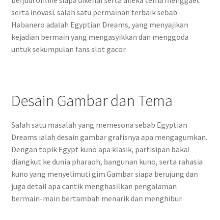
berjudi online siapa dikenal serta aneka tema menggaet
serta inovasi. salah satu permainan terbaik sebab
Habanero adalah Egyptian Dreams, yang menyajikan
kejadian bermain yang mengasyikkan dan menggoda
untuk sekumpulan fans slot gacor.
Desain Gambar dan Tema
Salah satu masalah yang memesona sebab Egyptian
Dreams ialah desain gambar grafisnya apa mengagumkan.
Dengan topik Egypt kuno apa klasik, partisipan bakal
diangkut ke dunia pharaoh, bangunan kuno, serta rahasia
kuno yang menyelimuti gim.Gambar siapa berujung dan
juga detail apa cantik menghasilkan pengalaman
bermain-main bertambah menarik dan menghibur.