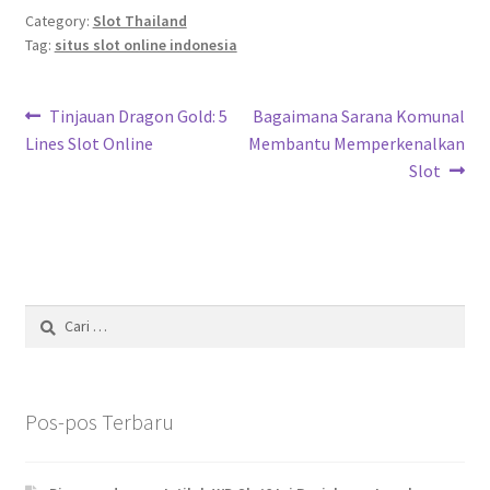
Category:
Slot Thailand
Tag:
situs slot online indonesia
Navigasi
Previous
Next
Tinjauan Dragon Gold: 5
Bagaimana Sarana Komunal
post:
post:
Lines Slot Online
Membantu Memperkenalkan
pos
Slot
Cari
untuk:
Pos-pos Terbaru