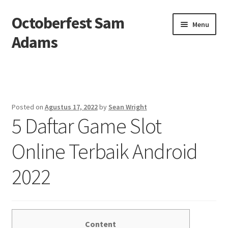
Octoberfest Sam
Skip
Skip
Menu
to
to
Adams
navigation
content
Beranda
About us
Posted on
Agustus 17, 2022
by
Sean Wright
5 Daftar Game Slot
Contact us
Online Terbaik Android
Privacy Policy
2022
Content