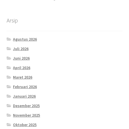
Arsip
Agustus 2026
Juli 2026
Juni 2026
April 2026
Maret 2026
Februari 2026
Januari 2026
Desember 2025
November 2025
Oktober 2025