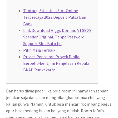
Tentang Situs Judi Slot Online
Terpercaya 2022 Deposit Pulsa Dan
Bank
Link Download Higgs Domino V1 88 X8
Speeder Original, Tanpa Password
Support Slot Buto Ijo
Pilih Meja Terbaik
Proses Pencairan Proyek Dinilai
Berbelit-belit, Ini Penjelasan Kepala
BKAD Purwakarta
Dan harus diwaspadai jika pola room ini hanya lah sebuah
jebakan saja dan akan menghilangkan semua chip yang
kalian punya. Namun, untuk bisa mencari room yang bagus
agar bisa menang bukan hal yang mudah. Room fafafa
memang dipercaya bisa mendapatkan kemenangan,