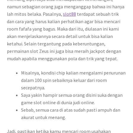
namun sebagian orang juga menganggap bahwa ini hanya
lah mitos belaka. Pasalnya,
slot88
terdapat sebuah trik
dan cara yang harus kalian perhatikan agar bisa mencari
room fafafa yang bagus. Maka dari itu, diulasan ini kami
akan menjelaskannya secara detail untuk bisa kalian
ketahui. Selain tergantung pada keberuntungan,
permainan slot Zeus ini juga bisa meraih jackpot dengan
mudah apabila menggunakan pola dan trik yang tepat.
Misalnya, kondisi chip kalian mengalami penurunan
dalam 100 spin sebaiknya keluar dari room
secepatnya.
Saya yakin hampir semua orang disini suka dengan
game slot online di dunia judi online.
Sebab, semua cara di atas sudah pasti ampuh dan
akurat untuk menang.
Jadi, pastikan ketika kamu mencari room usahakan