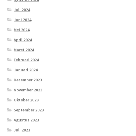
Juli 2024
Juni 2024
Mei 2024
April 2024
Maret 2024
Februari 2024
Januari 2024
Desember 2023
November 2023
Oktober 2023
September 2023
Agustus 2023
Juli 2023