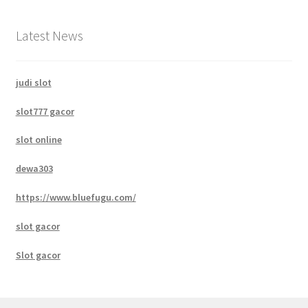
Latest News
judi slot
slot777 gacor
slot online
dewa303
https://www.bluefugu.com/
slot gacor
Slot gacor