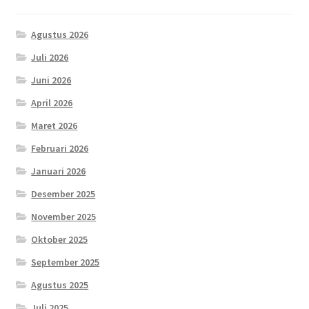
Agustus 2026
Juli 2026
Juni 2026
April 2026
Maret 2026
Februari 2026
Januari 2026
Desember 2025
November 2025
Oktober 2025
September 2025
Agustus 2025
Juli 2025