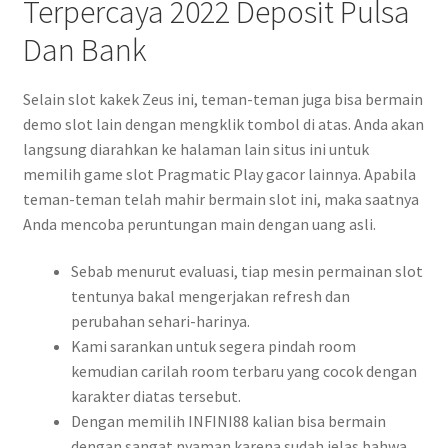
Terpercaya 2022 Deposit Pulsa
Dan Bank
Selain slot kakek Zeus ini, teman-teman juga bisa bermain
demo slot lain dengan mengklik tombol di atas. Anda akan
langsung diarahkan ke halaman lain situs ini untuk
memilih game slot Pragmatic Play gacor lainnya. Apabila
teman-teman telah mahir bermain slot ini, maka saatnya
Anda mencoba peruntungan main dengan uang asli.
Sebab menurut evaluasi, tiap mesin permainan slot
tentunya bakal mengerjakan refresh dan
perubahan sehari-harinya.
Kami sarankan untuk segera pindah room
kemudian carilah room terbaru yang cocok dengan
karakter diatas tersebut.
Dengan memilih INFINI88 kalian bisa bermain
dengan sangat nyaman karena sudah jelas bahwa