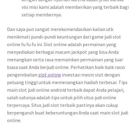
visi misi kami adalah memberikan yang terbaik bagi
setiap membernya.
Dan saya pun sangat merekomendasikan kalian utk
menikmati pundi-pundi keuntungan dari game judi slot
online fu fu fu ini. Slot online adalah permainan yang
menyediakan berbagai macam jackpot yang bisa Anda
menangkan serta rasa memainkan permainan yang luar
biasa saat Anda berjudi online. Perhatikan baik-baik rasio
pengembalian
slot online
investasi mesin slot dengan
peluang tinggi untuk memenangkan hadiah terbesar. Tips
main slot judi online android terbaik dapat Anda pelajari,
salah satunya adalah tips untuk pilih situs judi online
terpercaya. Situs judi slot terbaik pastinya akan cukup
berpengaruh buat keberuntungan Anda saat main slot judi
online.