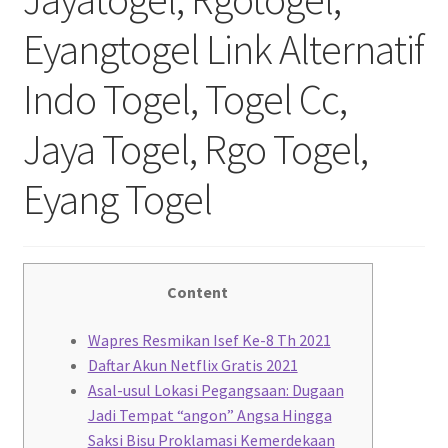
Eyangtogel Link Alternatif
Indo Togel, Togel Cc,
Jaya Togel, Rgo Togel,
Eyang Togel
Content
Wapres Resmikan Isef Ke-8 Th 2021
Daftar Akun Netflix Gratis 2021
Asal-usul Lokasi Pegangsaan: Dugaan
Jadi Tempat “angon” Angsa Hingga
Saksi Bisu Proklamasi Kemerdekaan