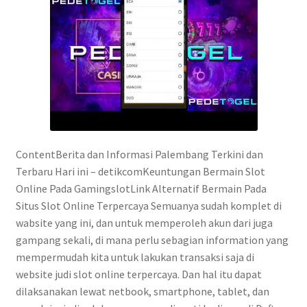
ContentBerita dan Informasi Palembang Terkini dan
Terbaru Hari ini – detikcomKeuntungan Bermain Slot
Online Pada GamingslotLink Alternatif Bermain Pada
Situs Slot Online Terpercaya Semuanya sudah komplet di
wabsite yang ini, dan untuk memperoleh akun dari juga
gampang sekali, di mana perlu sebagian information yang
mempermudah kita untuk lakukan transaksi saja di
website judi slot online terpercaya. Dan hal itu dapat
dilaksanakan lewat netbook, smartphone, tablet, dan