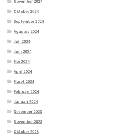
November 2024
Oktober 2024
September 2024
Agustus 2024
Juli 2024
Juni 2024
Mei 2024
April 2024
Maret 2024
Februari 2024
Januari 2024
Desember 2023
November 2023
Oktober 2023