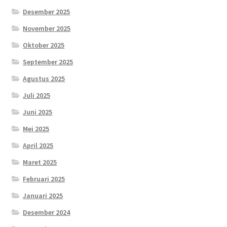
Desember 2025
November 2025
Oktober 2025
September 2025
Agustus 2025
Juli 2025
Juni 2025
Mei 2025
April 2025
Maret 2025
Februari 2025
Januari 2025
Desember 2024