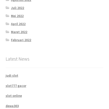
Juli 2022
Mei 2022
April 2022
Maret 2022
Februari 2022
Latest News
judi slot
slot777 gacor
slot online
dewa303