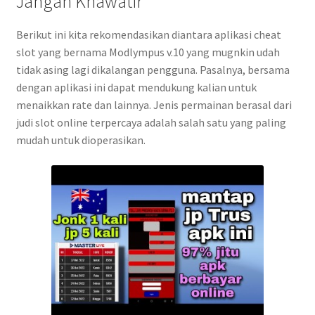
Jangan Khawatir
Berikut ini kita rekomendasikan diantara aplikasi cheat
slot yang bernama Modlympus v.10 yang mugnkin udah
tidak asing lagi dikalangan pengguna. Pasalnya, bersama
dengan aplikasi ini dapat mendukung kalian untuk
menaikkan rate dan lainnya. Jenis permainan berasal dari
judi slot online terpercaya adalah salah satu yang paling
mudah untuk dioperasikan.