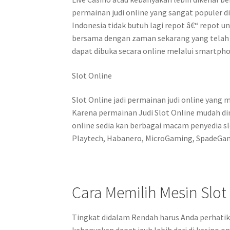
permainan judi online yang sangat populer di
Indonesia tidak butuh lagi repot â€“ repot un
bersama dengan zaman sekarang yang telah
dapat dibuka secara online melalui smartph
Slot Online
Slot Online jadi permainan judi online yang m
Karena permainan Judi Slot Online mudah d
online sedia kan berbagai macam penyedia slo
Playtech, Habanero, MicroGaming, SpadeGam
Cara Memilih Mesin Slo
Tingkat didalam Rendah harus Anda perhatikan
kebanyakan dapat jauh lebih dari di kasino on