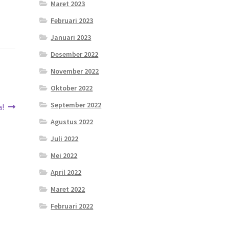
Maret 2023
Februari 2023
Januari 2023
Desember 2022
November 2022
Oktober 2022
September 2022
a!
Agustus 2022
Juli 2022
Mei 2022
April 2022
Maret 2022
Februari 2022