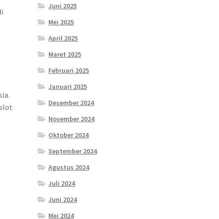
Juni 2025
di
Mei 2025
April 2025
Maret 2025
Februari 2025
Januari 2025
ia.
Desember 2024
slot
November 2024
Oktober 2024
September 2024
Agustus 2024
Juli 2024
Juni 2024
Mei 2024
i