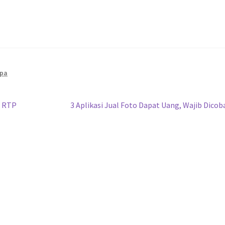
pa
Next
t RTP
3 Aplikasi Jual Foto Dapat Uang, Wajib Dicob
post: