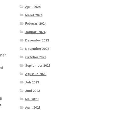
April 2024
Maret 2024
Februari 2024
Januari 2024
Desember 2023
November 2023
uhan
Oktober 2023
g
September 2023
al
Agustus 2023
Juli 2023
Juni 2023
di
Mei 2023
t
April 2023