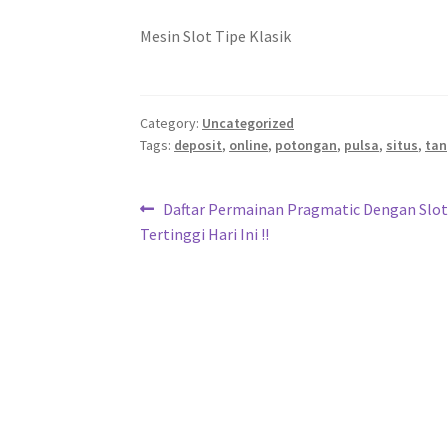
Mesin Slot Tipe Klasik
Category:
Uncategorized
Tags:
deposit
,
online
,
potongan
,
pulsa
,
situs
,
tan
Navigasi
Previous
Daftar Permainan Pragmatic Dengan Slo
post:
Tertinggi Hari Ini !!
pos