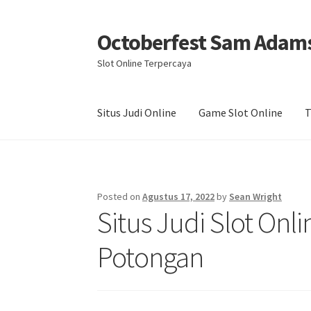
Octoberfest Sam Adam
Skip
Skip
to
to
Slot Online Terpercaya
navigation
content
Situs Judi Online
Game Slot Online
T
Beranda
About us
Contact us
Privacy Policy
Posted on
Agustus 17, 2022
by
Sean Wright
Situs Judi Slot Onl
Potongan