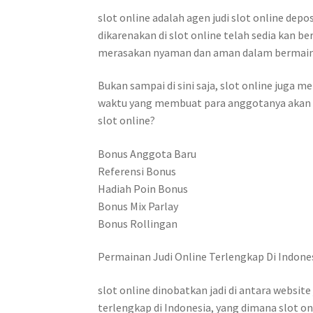
slot online adalah agen judi slot online dep
dikarenakan di slot online telah sedia kan b
merasakan nyaman dan aman dalam bermain j
Bukan sampai di sini saja, slot online jug
waktu yang membuat para anggotanya akan m
slot online?
Bonus Anggota Baru
Referensi Bonus
Hadiah Poin Bonus
Bonus Mix Parlay
Bonus Rollingan
Permainan Judi Online Terlengkap Di Indones
slot online dinobatkan jadi di antara websit
terlengkap di Indonesia, yang dimana slot