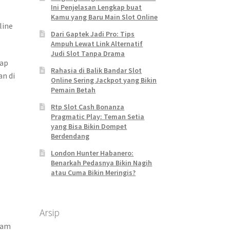
Ini Penjelasan Lengkap buat
Kamu yang Baru Main Slot Online
line
Dari Gaptek Jadi Pro: Tips
Ampuh Lewat Link Alternatif
Judi Slot Tanpa Drama
iap
Rahasia di Balik Bandar Slot
n di
Online Sering Jackpot yang Bikin
Pemain Betah
Rtp Slot Cash Bonanza
Pragmatic Play: Teman Setia
yang Bisa Bikin Dompet
Berdendang
London Hunter Habanero:
Benarkah Pedasnya Bikin Nagih
atau Cuma Bikin Meringis?
Arsip
cam