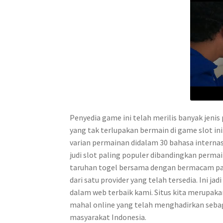
Penyedia game ini telah merilis banyak jeni
yang tak terlupakan bermain di game slot ini.
varian permainan didalam 30 bahasa internas
judi slot paling populer dibandingkan perma
taruhan togel bersama dengan bermacam pasa
dari satu provider yang telah tersedia. Ini 
dalam web terbaik kami. Situs kita merupaka
mahal online yang telah menghadirkan sebag
masyarakat Indonesia.