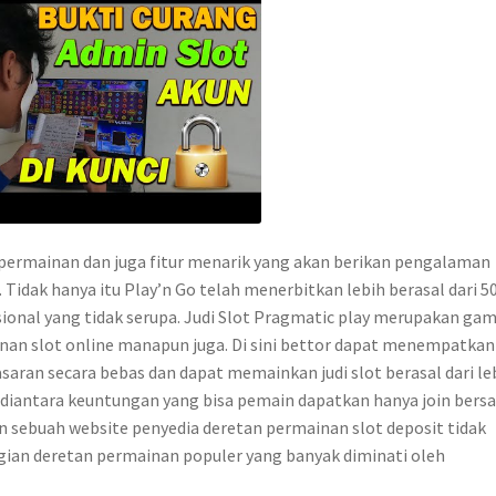
s permainan dan juga fitur menarik yang akan berikan pengalaman
 Tidak hanya itu Play’n Go telah menerbitkan lebih berasal dari 5
ional yang tidak serupa. Judi Slot Pragmatic play merupakan ga
inan slot online manapun juga. Di sini bettor dapat menempatkan
ran secara bebas dan dapat memainkan judi slot berasal dari le
jadi diantara keuntungan yang bisa pemain dapatkan hanya join ber
n sebuah website penyedia deretan permainan slot deposit tidak
ian deretan permainan populer yang banyak diminati oleh