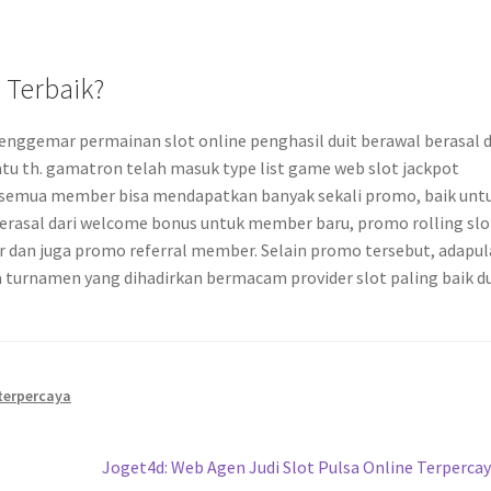
 Terbaik?
enggemar permainan slot online penghasil duit berawal berasal d
atu th. gamatron telah masuk type list game web slot jackpot
h semua member bisa mendapatkan banyak sekali promo, baik unt
asal dari welcome bonus untuk member baru, promo rolling slo
er dan juga promo referral member. Selain promo tersebut, adapul
a turnamen yang dihadirkan bermacam provider slot paling baik du
terpercaya
Next
Joget4d: Web Agen Judi Slot Pulsa Online Terperca