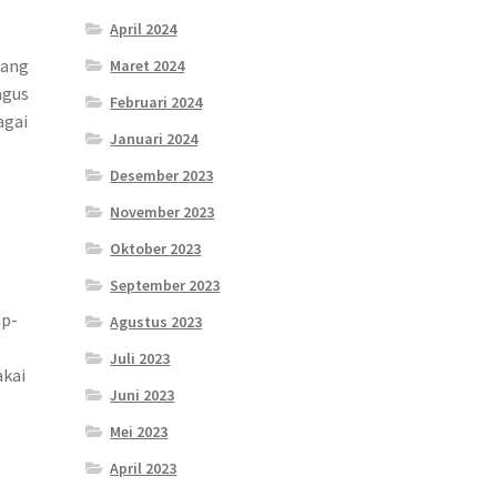
April 2024
yang
Maret 2024
agus
Februari 2024
agai
Januari 2024
Desember 2023
November 2023
Oktober 2023
September 2023
ap-
Agustus 2023
Juli 2023
akai
Juni 2023
Mei 2023
April 2023