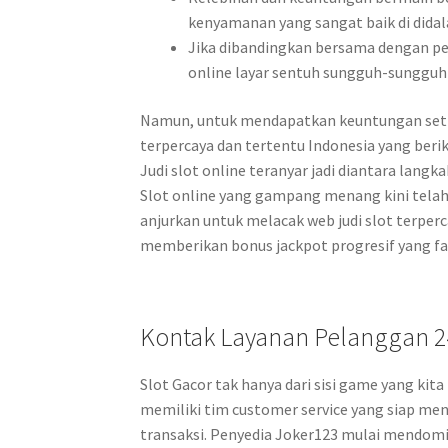
kenyamanan yang sangat baik di didal
Jika dibandingkan bersama dengan pe
online layar sentuh sungguh-sungguh 
Namun, untuk mendapatkan keuntungan setiap 
terpercaya dan tertentu Indonesia yang ber
Judi slot online teranyar jadi diantara langk
Slot online yang gampang menang kini telah j
anjurkan untuk melacak web judi slot terperc
memberikan bonus jackpot progresif yang fair
Kontak Layanan Pelanggan 
Slot Gacor tak hanya dari sisi game yang kita 
memiliki tim customer service yang siap me
transaksi. Penyedia Joker123 mulai mendomin