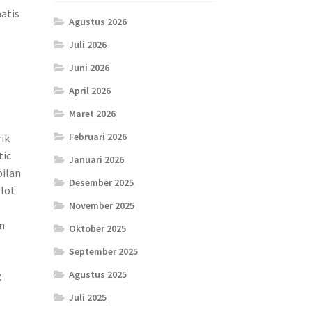
atis
Agustus 2026
Juli 2026
Juni 2026
April 2026
Maret 2026
Februari 2026
ik
tic
Januari 2026
pilan
Desember 2025
slot
November 2025
an
Oktober 2025
September 2025
Agustus 2025
g
Juli 2025