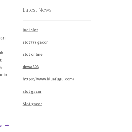
Latest News
judi slot
ari
slot777 gacor
uk
slot online
t
dewa303
a
nia.
https://www.bluefugu.com/
slot gacor
Slot gacor
ya