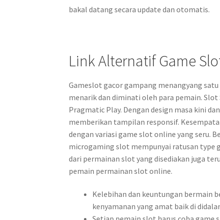
bakal datang secara update dan otomatis.
Link Alternatif Game Sl
Gameslot gacor gampang menangyang satu i
menarik dan diminati oleh para pemain. Slot
Pragmatic Play. Dengan design masa kini dan 
memberikan tampilan responsif. Kesempatan 
dengan variasi game slot online yang seru. Be
microgaming slot mempunyai ratusan type ga
dari permainan slot yang disediakan juga t
pemain permainan slot online.
Kelebihan dan keuntungan bermain b
kenyamanan yang amat baik di didalam
Setiap pemain slot harus coba game s