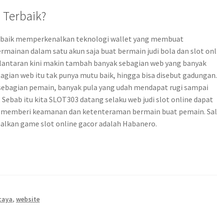
 Terbaik?
 terbaik memperkenalkan teknologi wallet yang membuat
inan dalam satu akun saja buat bermain judi bola dan slot onl
a lantaran kini makin tambah banyak sebagian web yang banyak
bagian web itu tak punya mutu baik, hingga bisa disebut gadungan
 sebagian pemain, banyak pula yang udah mendapat rugi sampai
. Sebab itu kita SLOT303 datang selaku web judi slot online dapat
pat memberi keamanan dan ketenteraman bermain buat pemain. Sa
alkan game slot online gacor adalah Habanero.
caya
,
website