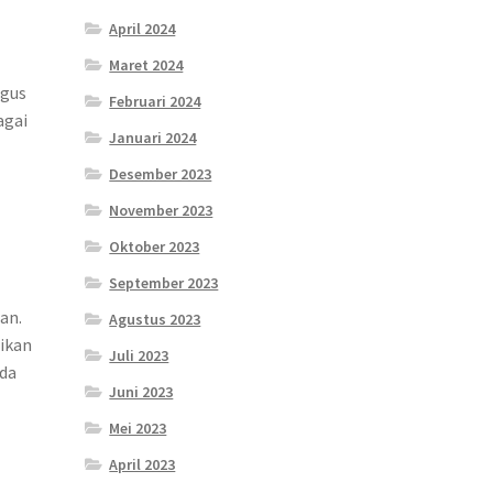
April 2024
Maret 2024
agus
Februari 2024
agai
Januari 2024
Desember 2023
November 2023
Oktober 2023
September 2023
an.
Agustus 2023
ikan
Juli 2023
nda
Juni 2023
Mei 2023
April 2023