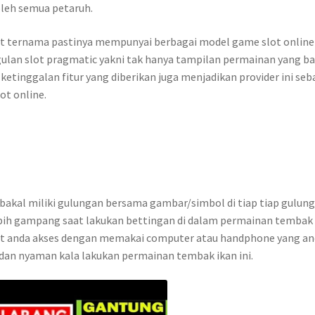
oleh semua petaruh.
lot ternama pastinya mempunyai berbagai model game slot online
ulan slot pragmatic yakni tak hanya tampilan permainan yang b
 ketinggalan fitur yang diberikan juga menjadikan provider ini seb
ot online.
kal miliki gulungan bersama gambar/simbol di tiap tiap gulung
ebih gampang saat lakukan bettingan di dalam permainan tembak 
dapat anda akses dengan memakai computer atau handphone yang a
 dan nyaman kala lakukan permainan tembak ikan ini.