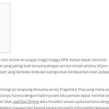
 slot online ini sangat tinggi hingga 90%. Kalian dapat memilah
me yang paling baik bersama dengan service ramah selama 24 jam.
kpot yang berbeda-beda dan kategorikan berdasarkan level jackp
erintegrasi langsung bersama server Pragmatic Play yang mana s
aslinya. Karena dengan hadirnya web kita pemain dapat melihat s
at lihat
Judi Slot Online
data tersebut secara nyata bersama den
 tanggal maupun hari karena secara otomatis information keluara