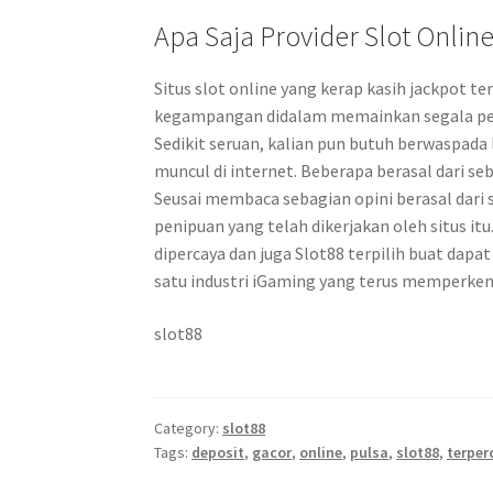
Apa Saja Provider Slot Online
Situs slot online yang kerap kasih jackpot
kegampangan didalam memainkan segala perma
Sedikit seruan, kalian pun butuh berwaspad
muncul di internet. Beberapa berasal dari se
Seusai membaca sebagian opini berasal dari
penipuan yang telah dikerjakan oleh situs itu
dipercaya dan juga Slot88 terpilih buat da
satu industri iGaming yang terus memperken
slot88
Category:
slot88
Tags:
deposit
,
gacor
,
online
,
pulsa
,
slot88
,
terper