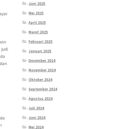
Juni 2025
Mei 2025
ayar
April 2025
Maret 2025
win
Februari 2025
 judi
Januari 2025
nda
Desember 2024
 dan
November 2024
Oktober 2024
September 2024
Agustus 2024
Juli 2024
.
Juni 2024
da
n
Mei 2024