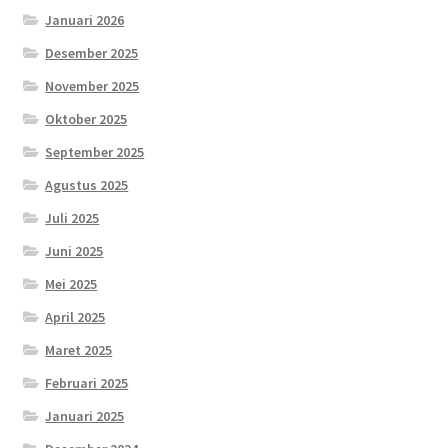
Januari 2026
Desember 2025
November 2025
Oktober 2025
September 2025
Agustus 2025
Juli 2025
Juni 2025
Mei 2025
April 2025
Maret 2025
Februari 2025
Januari 2025