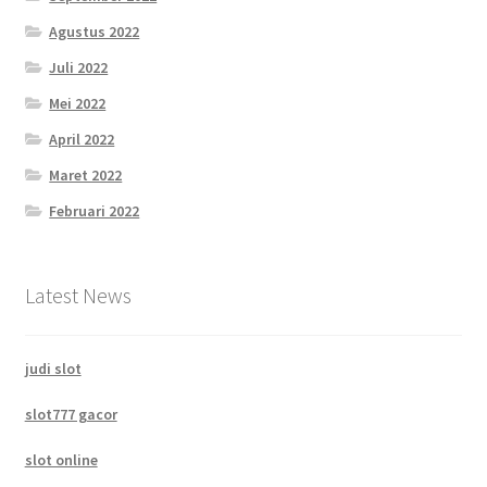
Agustus 2022
Juli 2022
Mei 2022
April 2022
Maret 2022
Februari 2022
Latest News
judi slot
slot777 gacor
slot online