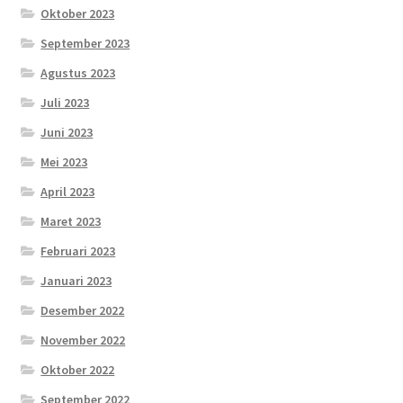
Oktober 2023
September 2023
Agustus 2023
Juli 2023
Juni 2023
Mei 2023
April 2023
Maret 2023
Februari 2023
Januari 2023
Desember 2022
November 2022
Oktober 2022
September 2022