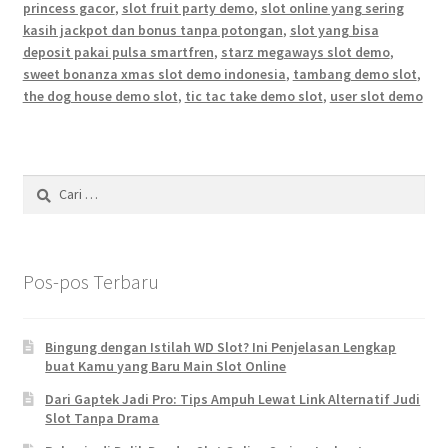
princess gacor
,
slot fruit party demo
,
slot online yang sering
kasih jackpot dan bonus tanpa potongan
,
slot yang bisa
deposit pakai pulsa smartfren
,
starz megaways slot demo
,
sweet bonanza xmas slot demo indonesia
,
tambang demo slot
,
the dog house demo slot
,
tic tac take demo slot
,
user slot demo
Cari
untuk:
Pos-pos Terbaru
Bingung dengan Istilah WD Slot? Ini Penjelasan Lengkap
buat Kamu yang Baru Main Slot Online
Dari Gaptek Jadi Pro: Tips Ampuh Lewat Link Alternatif Judi
Slot Tanpa Drama