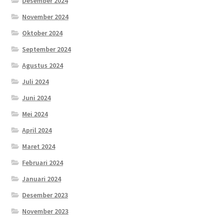
Desember 2024
November 2024
Oktober 2024
September 2024
Agustus 2024
Juli 2024
Juni 2024
Mei 2024
April 2024
Maret 2024
Februari 2024
Januari 2024
Desember 2023
November 2023