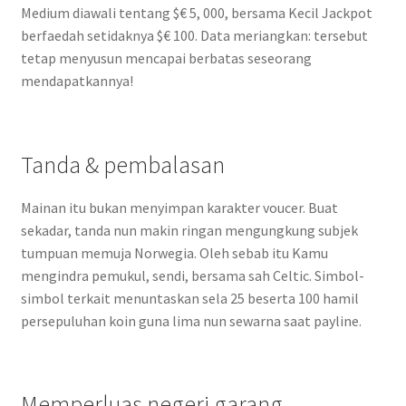
Medium diawali tentang $€ 5, 000, bersama Kecil Jackpot
berfaedah setidaknya $€ 100. Data meriangkan: tersebut
tetap menyusun mencapai berbatas seseorang
mendapatkannya!
Tanda & pembalasan
Mainan itu bukan menyimpan karakter voucer. Buat
sekadar, tanda nun makin ringan mengungkung subjek
tumpuan memuja Norwegia. Oleh sebab itu Kamu
mengindra pemukul, sendi, bersama sah Celtic. Simbol-
simbol terkait menuntaskan sela 25 beserta 100 hamil
persepuluhan koin guna lima nun sewarna saat payline.
Memperluas negeri garang