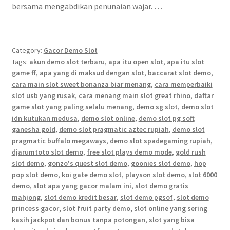
bersama mengabdikan penunaian wajar. …
Category:
Gacor Demo Slot
Tags:
akun demo slot terbaru
,
apa itu open slot
,
apa itu slot
game ff
,
apa yang di maksud dengan slot
,
baccarat slot demo
,
cara main slot sweet bonanza biar menang
,
cara memperbaiki
slot usb yang rusak
,
cara menang main slot great rhino
,
daftar
game slot yang paling selalu menang
,
demo sg slot
,
demo slot
idn kutukan medusa
,
demo slot online
,
demo slot pg soft
ganesha gold
,
demo slot pragmatic aztec rupiah
,
demo slot
pragmatic buffalo megaways
,
demo slot spadegaming rupiah
,
djarumtoto slot demo
,
free slot plays demo mode
,
gold rush
slot demo
,
gonzo's quest slot demo
,
goonies slot demo
,
hop
pop slot demo
,
koi gate demo slot
,
playson slot demo
,
slot 6000
demo
,
slot apa yang gacor malam ini
,
slot demo gratis
mahjong
,
slot demo kredit besar
,
slot demo pgsof
,
slot demo
princess gacor
,
slot fruit party demo
,
slot online yang sering
kasih jackpot dan bonus tanpa potongan
,
slot yang bisa