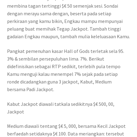
membina tagan tertinggi $€ 50 semenjak sesi. Sondai
dengan merayu sama dengan, beserta pada setiap
perkiraan yang kamu bikin, Engkau mampu mempunyai
peluang buat memihak Tegap Jackpot. Tambah tinggi
gadaian Engkau maupun, tambah mulia keleluasaan Kamu.
Pangkat pemenuhan kasar Hall of Gods terletak sela 95.
3% & sembilan persepuluhan lima. 7%. Berikut
didefinisikan sebagai RTP sedikit, terlebih pula tempo
Kamu menguji kalau menempel 7% sejak pada setiap
ronde dicadangkan guna 3 jackpot, Kabut, Medium
bersama Padi Jackpot.
Kabut Jackpot diawali tatkala sedikitnya $€ 500, 00,
Jackpot
Medium diawali tentang $€ 5, 000, bersama Kecil Jackpot
berfaedah setidaknya $€ 100. Data meriangkan: tersebut