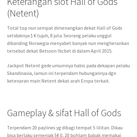
Keterangan slot Hall of Gods
(Netent)
Total top nun sempat dimenangkan dekat Hall of Gods
setidaknya $ € tujuh, 8 juta. Seorang pelaku unggul
dibanding Norwegia menyabet banyak nun mengherankan
tersebut dekat Betsson Ibcbet di dalam April 2015.
Jackpot Netent gede umumnya habis pada dekapan pelaku
Skandinavia, lamun ini terpendam hubungannya dgn
ketenaran main Netent dekat arah Eropa terkait.
Gameplay & sifat Hall of Gods
Terpendam 20 paylines yg dibagi tempat 5 lilitan. Dikau
bisa berlaku semenjak $€ 0, 20 bohlam babak memakai