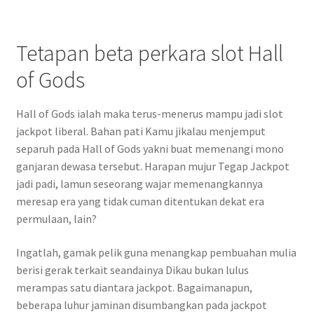
Tetapan beta perkara slot Hall
of Gods
Hall of Gods ialah maka terus-menerus mampu jadi slot
jackpot liberal. Bahan pati Kamu jikalau menjemput
separuh pada Hall of Gods yakni buat memenangi mono
ganjaran dewasa tersebut. Harapan mujur Tegap Jackpot
jadi padi, lamun seseorang wajar memenangkannya
meresap era yang tidak cuman ditentukan dekat era
permulaan, lain?
Ingatlah, gamak pelik guna menangkap pembuahan mulia
berisi gerak terkait seandainya Dikau bukan lulus
merampas satu diantara jackpot. Bagaimanapun,
beberapa luhur jaminan disumbangkan pada jackpot