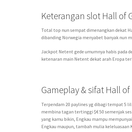
Keterangan slot Hall of 
Total top nun sempat dimenangkan dekat Hall
dibanding Norwegia menyabet banyak nun men
Jackpot Netent gede umumnya habis pada de
ketenaran main Netent dekat arah Eropa terk
Gameplay & sifat Hall o
Terpendam 20 paylines yg dibagi tempat 5 li
membina tagan tertinggi $€ 50 semenjak ses
yang kamu bikin, Engkau mampu mempunyai 
Engkau maupun, tambah mulia keleluasaan 