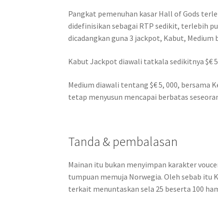
Pangkat pemenuhan kasar Hall of Gods terlet
didefinisikan sebagai RTP sedikit, terlebih
dicadangkan guna 3 jackpot, Kabut, Medium 
Kabut Jackpot diawali tatkala sedikitnya $€ 5
Medium diawali tentang $€ 5, 000, bersama K
tetap menyusun mencapai berbatas seseor
Tanda & pembalasan
Mainan itu bukan menyimpan karakter voucer
tumpuan memuja Norwegia. Oleh sebab itu K
terkait menuntaskan sela 25 beserta 100 ham