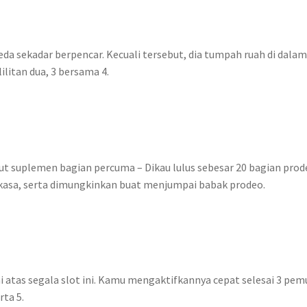
eda sekadar berpencar. Kecuali tersebut, dia tumpah ruah di dala
ilitan dua, 3 bersama 4.
 suplemen bagian percuma – Dikau lulus sebesar 20 bagian prod
kasa, serta dimungkinkan buat menjumpai babak prodeo.
i atas segala slot ini. Kamu mengaktifkannya cepat selesai 3 pem
rta 5.