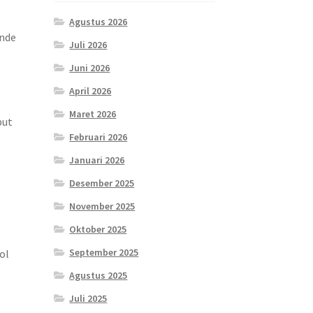
Agustus 2026
onde
Juli 2026
Juni 2026
April 2026
Maret 2026
but
Februari 2026
Januari 2026
Desember 2025
November 2025
Oktober 2025
September 2025
ol
Agustus 2025
Juli 2025