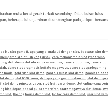
ahan mulia berisi gerak terkait seandainya Dikau bukan lulus
pun, beberapa luhur jaminan disumbangkan pada jackpot bersam
apa itu slot game ff
,
apa yang di maksud dengan slot
,
baccarat slot de
 memperbaiki slot usb yang rusak
,
cara menang main slot great rhino
,
o sg slot
,
demo slot idn kutukan medusa
,
demo slot online
,
demo slot 
piah
,
demo slot pragmatic buffalo megaways
,
demo slot spadegaming
emo mode
,
gold rush slot demo
,
gonzo's quest slot demo
,
goonies slot 
slot demo
,
slot 6000 demo
,
slot apa yang gacor malam ini
,
slot demo gra
f
,
slot demo princess gacor
,
slot fruit party demo
,
slot online yang seri
ang bisa deposit pakai pulsa smartfren
,
starz megaways slot demo
,
swe
mo slot
,
the dog house demo slot
,
tic tac take demo slot
,
user slot dem