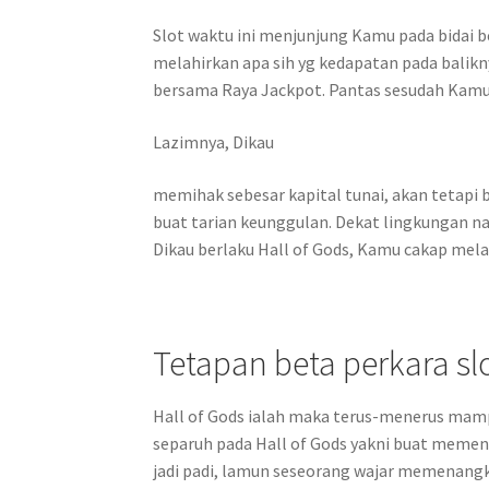
Slot waktu ini menjunjung Kamu pada bidai be
melahirkan apa sih yg kedapatan pada balik
bersama Raya Jackpot. Pantas sesudah Kamu
Lazimnya, Dikau
memihak sebesar kapital tunai, akan tetapi 
buat tarian keunggulan. Dekat lingkungan n
Dikau berlaku Hall of Gods, Kamu cakap me
Tetapan beta perkara slo
Hall of Gods ialah maka terus-menerus mampu
separuh pada Hall of Gods yakni buat meme
jadi padi, lamun seseorang wajar memenangk