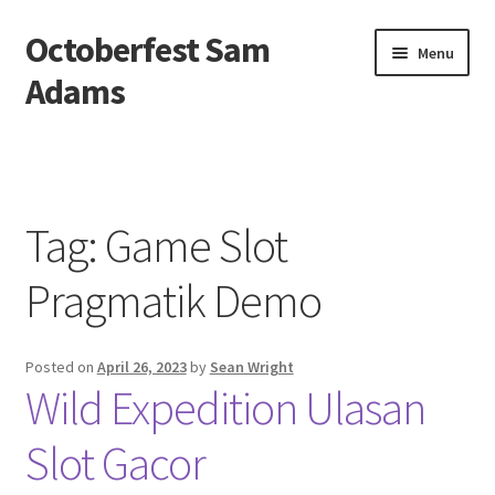
Octoberfest Sam
Skip
Skip
Menu
to
to
Adams
navigation
content
Beranda
About us
Tag:
Game Slot
Contact us
Pragmatik Demo
Privacy Policy
Posted on
April 26, 2023
by
Sean Wright
Wild Expedition Ulasan
Slot Gacor