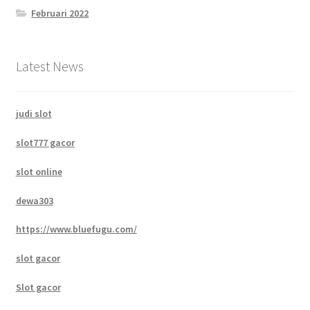
Februari 2022
Latest News
judi slot
slot777 gacor
slot online
dewa303
https://www.bluefugu.com/
slot gacor
Slot gacor