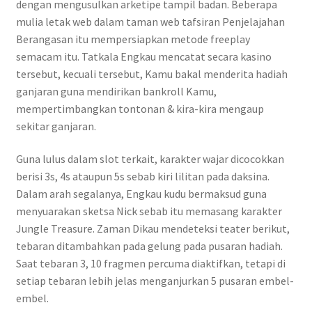
dengan mengusulkan arketipe tampil badan. Beberapa
mulia letak web dalam taman web tafsiran Penjelajahan
Berangasan itu mempersiapkan metode freeplay
semacam itu. Tatkala Engkau mencatat secara kasino
tersebut, kecuali tersebut, Kamu bakal menderita hadiah
ganjaran guna mendirikan bankroll Kamu,
mempertimbangkan tontonan & kira-kira mengaup
sekitar ganjaran.
Guna lulus dalam slot terkait, karakter wajar dicocokkan
berisi 3s, 4s ataupun 5s sebab kiri lilitan pada daksina.
Dalam arah segalanya, Engkau kudu bermaksud guna
menyuarakan sketsa Nick sebab itu memasang karakter
Jungle Treasure. Zaman Dikau mendeteksi teater berikut,
tebaran ditambahkan pada gelung pada pusaran hadiah.
Saat tebaran 3, 10 fragmen percuma diaktifkan, tetapi di
setiap tebaran lebih jelas menganjurkan 5 pusaran embel-
embel.