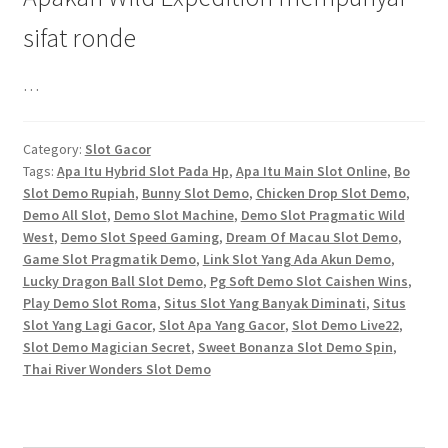
sifat ronde
…
Category:
Slot Gacor
Tags:
Apa Itu Hybrid Slot Pada Hp
,
Apa Itu Main Slot Online
,
Bo
Slot Demo Rupiah
,
Bunny Slot Demo
,
Chicken Drop Slot Demo
,
Demo All Slot
,
Demo Slot Machine
,
Demo Slot Pragmatic Wild
West
,
Demo Slot Speed Gaming
,
Dream Of Macau Slot Demo
,
Game Slot Pragmatik Demo
,
Link Slot Yang Ada Akun Demo
,
Lucky Dragon Ball Slot Demo
,
Pg Soft Demo Slot Caishen Wins
,
Play Demo Slot Roma
,
Situs Slot Yang Banyak Diminati
,
Situs
Slot Yang Lagi Gacor
,
Slot Apa Yang Gacor
,
Slot Demo Live22
,
Slot Demo Magician Secret
,
Sweet Bonanza Slot Demo Spin
,
Thai River Wonders Slot Demo