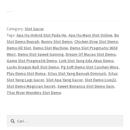
…
Category:
Slot Gacor
Tags:
Apa Itu Hybrid Slot Pada Hp
,
Apa Itu Main Slot Online
,
Bo
Slot Demo Rupiah
,
Bunny Slot Demo
,
Chicken Drop Slot Demo
,
Demo All Slot
,
Demo Slot Machine
,
Demo Slot Pragmatic Wild
West
,
Demo Slot Speed Gaming
,
Dream Of Macau Slot Demo
,
Game Slot Pragmatik Demo
,
Link Slot Yang Ada Akun Demo
,
Lucky Dragon Ball Slot Demo
,
Pg Soft Demo Slot Caishen Wins
,
Play Demo Slot Roma
,
Situs Slot Yang Banyak Diminati
,
Situs
Slot Yang Lagi Gacor
,
Slot Apa Yang Gacor
,
Slot Demo Live22
,
Slot Demo Magician Secret
,
Sweet Bonanza Slot Demo Spin
,
Thai River Wonders Slot Demo
Cari
untuk: