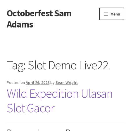
Octoberfest Sam
Skip
Skip
Menu
to
to
Adams
navigation
content
Beranda
About us
Tag:
Slot Demo Live22
Contact us
Posted on
April 26, 2023
by
Sean Wright
Privacy Policy
Wild Expedition Ulasan
Slot Gacor