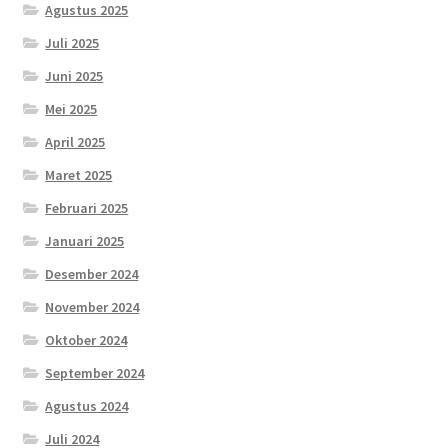
Agustus 2025
Juli 2025
Juni 2025
Mei 2025
April 2025
Maret 2025
Februari 2025
Januari 2025
Desember 2024
November 2024
Oktober 2024
September 2024
Agustus 2024
Juli 2024