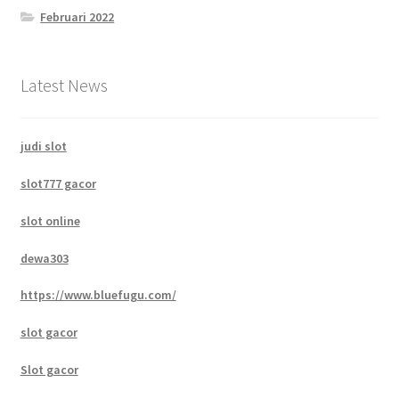
Februari 2022
Latest News
judi slot
slot777 gacor
slot online
dewa303
https://www.bluefugu.com/
slot gacor
Slot gacor