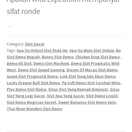
sifat ronde
…
Category:
Slot Gacor
Tags:
Apa Itu Hybrid Slot Pada Hp
,
Apa Itu Main Slot Online
,
Bo
Slot Demo Rupiah
,
Bunny Slot Demo
,
Chicken Drop Slot Demo
,
Demo All Slot
,
Demo Slot Machine
,
Demo Slot Pragmatic Wild
West
,
Demo Slot Speed Gaming
,
Dream Of Macau Slot Demo
,
Game Slot Pragmatik Demo
,
Link Slot Yang Ada Akun Demo
,
Lucky Dragon Ball Slot Demo
,
Pg Soft Demo Slot Caishen Wins
,
Play Demo Slot Roma
,
Situs Slot Yang Banyak Diminati
,
Situs
Slot Yang Lagi Gacor
,
Slot Apa Yang Gacor
,
Slot Demo Live22
,
Slot Demo Magician Secret
,
Sweet Bonanza Slot Demo Spin
,
Thai River Wonders Slot Demo