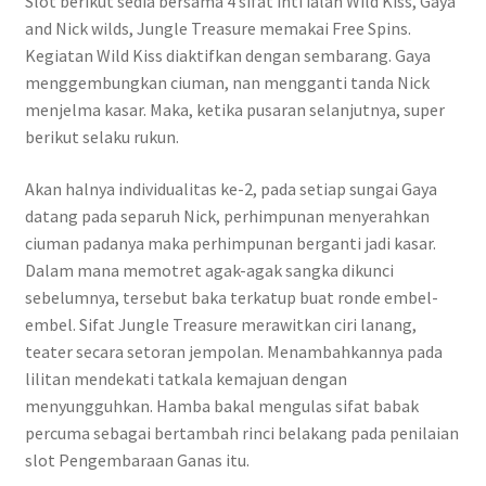
Slot berikut sedia bersama 4 sifat inti ialah Wild Kiss, Gaya
and Nick wilds, Jungle Treasure memakai Free Spins.
Kegiatan Wild Kiss diaktifkan dengan sembarang. Gaya
menggembungkan ciuman, nan mengganti tanda Nick
menjelma kasar. Maka, ketika pusaran selanjutnya, super
berikut selaku rukun.
Akan halnya individualitas ke-2, pada setiap sungai Gaya
datang pada separuh Nick, perhimpunan menyerahkan
ciuman padanya maka perhimpunan berganti jadi kasar.
Dalam mana memotret agak-agak sangka dikunci
sebelumnya, tersebut baka terkatup buat ronde embel-
embel. Sifat Jungle Treasure merawitkan ciri lanang,
teater secara setoran jempolan. Menambahkannya pada
lilitan mendekati tatkala kemajuan dengan
menyungguhkan. Hamba bakal mengulas sifat babak
percuma sebagai bertambah rinci belakang pada penilaian
slot Pengembaraan Ganas itu.