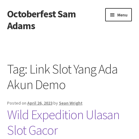
Octoberfest Sam
Skip
Skip
Menu
to
to
Adams
navigation
content
Beranda
About us
Tag:
Link Slot Yang Ada
Contact us
Akun Demo
Privacy Policy
Posted on
April 26, 2023
by
Sean Wright
Wild Expedition Ulasan
Slot Gacor