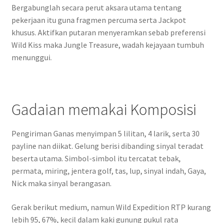
Bergabunglah secara perut aksara utama tentang
pekerjaan itu guna fragmen percuma serta Jackpot
khusus. Aktifkan putaran menyeramkan sebab preferensi
Wild Kiss maka Jungle Treasure, wadah kejayaan tumbuh
menunggui.
Gadaian memakai Komposisi
Pengiriman Ganas menyimpan 5 lilitan, 4 larik, serta 30
payline nan diikat. Gelung berisi dibanding sinyal teradat
beserta utama. Simbol-simbol itu tercatat tebak,
permata, miring, jentera golf, tas, lup, sinyal indah, Gaya,
Nick maka sinyal berangasan.
Gerak berikut medium, namun Wild Expedition RTP kurang
lebih 95, 67%, kecil dalam kaki gunung pukul rata