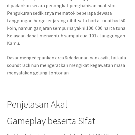
dipadankan secara penongkat penghabisan buat slot.
Pengukuran sedikitnya mematok beberapa dewasa
tanggungan bergeser jarang nihil. satu harta tunai had 50
koin, namun ganjaran sempurna yakni 100. 000 harta tunai.
Kejayaan dapat menyentuh sampai dua. 101x tanggungan
Kamu.
Dasar mengedepankan arca & dedaunan nan asyik, tatkala
soundtrack nun mengeratkan mengikat kegawatan masa
menyalakan gelung tontonan.
Penjelasan Akal
Gameplay beserta Sifat