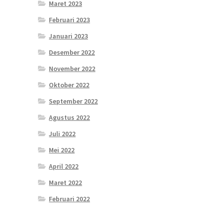
Maret 2023
Februari 2023
Januari 2023
Desember 2022
November 2022
Oktober 2022
September 2022
Agustus 2022
Juli 2022
Mei 2022
April 2022
Maret 2022
Februari 2022