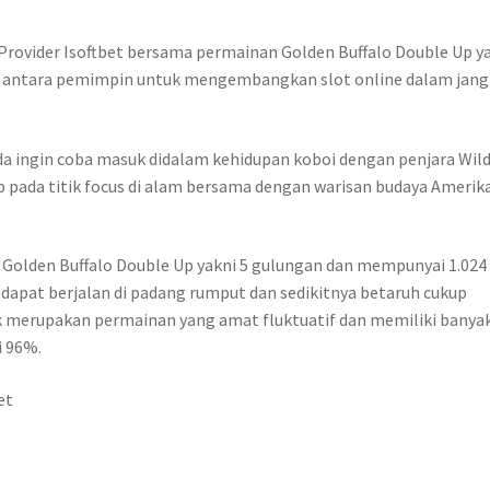
 Provider Isoftbet bersama permainan Golden Buffalo Double Up y
di di antara pemimpin untuk mengembangkan slot online dalam jan
a ingin coba masuk didalam kehidupan koboi dengan penjara Wil
 pada titik focus di alam bersama dengan warisan budaya Amerik
 Golden Buffalo Double Up yakni 5 gulungan dan mempunyai 1.024
apat berjalan di padang rumput dan sedikitnya betaruh cukup
 merupakan permainan yang amat fluktuatif dan memiliki banya
i 96%.
et