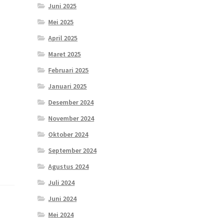
Juni 2025
Mei 2025
April 2025
Maret 2025
Februari 2025
Januari 2025
Desember 2024
November 2024
Oktober 2024
September 2024
Agustus 2024
Juli 2024
Juni 2024
Mei 2024