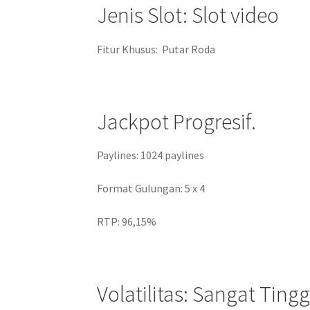
Jenis Slot: Slot video
Fitur Khusus: Putar Roda
Jackpot Progresif.
Paylines: 1024 paylines
Format Gulungan: 5 x 4
RTP: 96,15%
Volatilitas: Sangat Tingg