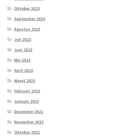
Oktober 2023
September 2023
Agustus 2023
Juli 2023
Juni 2023
Mei 2023
April 2023
Maret 2023
Februari 2023
Januari 2023
Desember 2022
November 2022
Oktober 2022