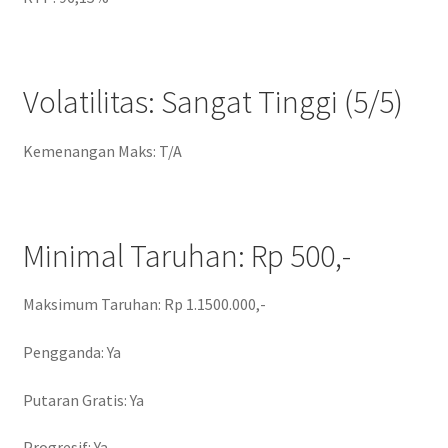
Volatilitas: Sangat Tinggi (5/5)
Kemenangan Maks: T/A
Minimal Taruhan: Rp 500,-
Maksimum Taruhan: Rp 1.1500.000,-
Pengganda: Ya
Putaran Gratis: Ya
Progresif: Ya…