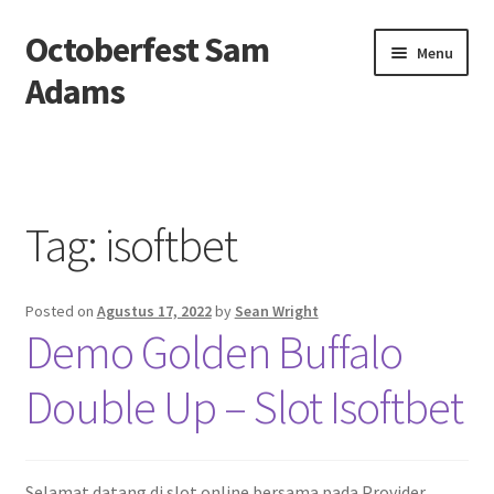
Octoberfest Sam
Skip
Skip
Menu
to
to
Adams
navigation
content
Beranda
About us
Tag:
isoftbet
Contact us
Posted on
Agustus 17, 2022
by
Sean Wright
Privacy Policy
Demo Golden Buffalo
Double Up – Slot Isoftbet
Selamat datang di slot online bersama pada Provider