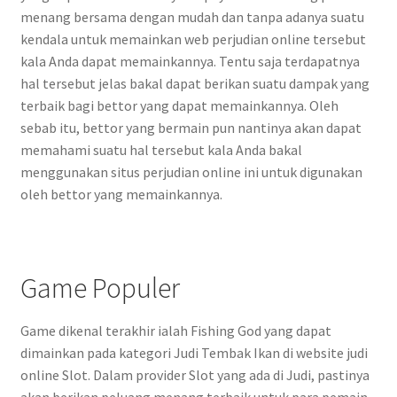
menang bersama dengan mudah dan tanpa adanya suatu
kendala untuk memainkan web perjudian online tersebut
kala Anda dapat memainkannya. Tentu saja terdapatnya
hal tersebut jelas bakal dapat berikan suatu dampak yang
terbaik bagi bettor yang dapat memainkannya. Oleh
sebab itu, bettor yang bermain pun nantinya akan dapat
memahami suatu hal tersebut kala Anda bakal
menggunakan situs perjudian online ini untuk digunakan
oleh bettor yang memainkannya.
Game Populer
Game dikenal terakhir ialah Fishing God yang dapat
dimainkan pada kategori Judi Tembak Ikan di website judi
online Slot. Dalam provider Slot yang ada di Judi, pastinya