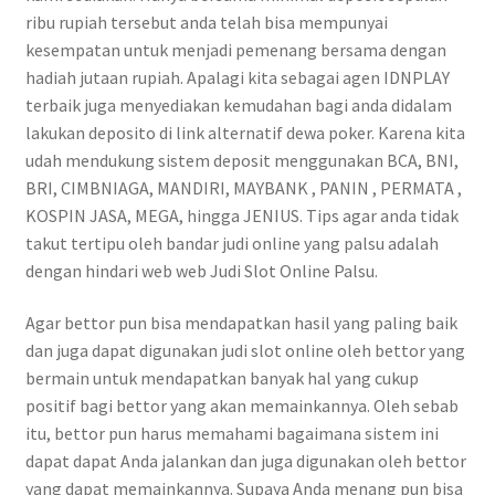
ribu rupiah tersebut anda telah bisa mempunyai
kesempatan untuk menjadi pemenang bersama dengan
hadiah jutaan rupiah. Apalagi kita sebagai agen IDNPLAY
terbaik juga menyediakan kemudahan bagi anda didalam
lakukan deposito di link alternatif dewa poker. Karena kita
udah mendukung sistem deposit menggunakan BCA, BNI,
BRI, CIMBNIAGA, MANDIRI, MAYBANK , PANIN , PERMATA ,
KOSPIN JASA, MEGA, hingga JENIUS. Tips agar anda tidak
takut tertipu oleh bandar judi online yang palsu adalah
dengan hindari web web Judi Slot Online Palsu.
Agar bettor pun bisa mendapatkan hasil yang paling baik
dan juga dapat digunakan judi slot online oleh bettor yang
bermain untuk mendapatkan banyak hal yang cukup
positif bagi bettor yang akan memainkannya. Oleh sebab
itu, bettor pun harus memahami bagaimana sistem ini
dapat dapat Anda jalankan dan juga digunakan oleh bettor
yang dapat memainkannya. Supaya Anda menang pun bisa