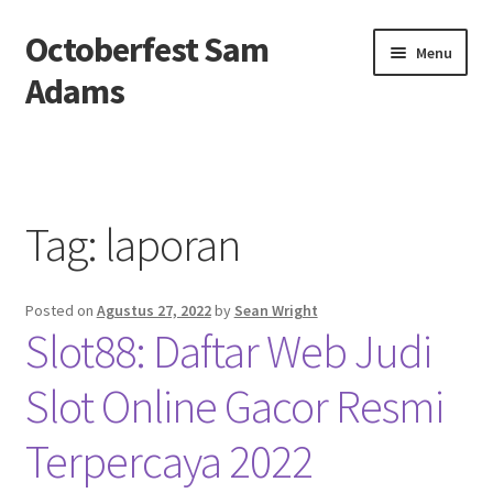
Octoberfest Sam
Skip
Skip
Menu
to
to
Adams
navigation
content
Beranda
About us
Tag:
laporan
Contact us
Posted on
Agustus 27, 2022
by
Sean Wright
Privacy Policy
Slot88: Daftar Web Judi
Slot Online Gacor Resmi
Terpercaya 2022