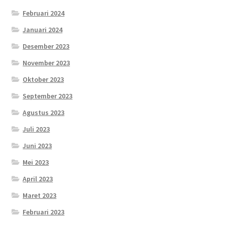
Februari 2024
Januari 2024
Desember 2023
November 2023
Oktober 2023
September 2023
Agustus 2023
Juli 2023
Juni 2023
Mei 2023
April 2023
Maret 2023
Februari 2023