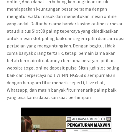
online, Anda dapat terhubung kemungkinan untuk
mendapatkan keuntungan besar bersama dengan
mengatur waktu masuk dan menentukan mesin online
yang andal. Daftar bersama bandar kasino online terbesar
atau di situs Slot88 paling tepercaya yang didedikasikan
untuk mesin slot paling baik dan segera pilih diantara opsi
perjudian yang menguntungkan. Dengan begitu, tidak
cuma banyak orang tertarik, tetapi pemain lama akan
betah bermain di dalamnya bersama beragam pilihan
website togel online deposit pulsa. Situs judi slot paling
baik dan terpercaya no 1 WINNING568 disempurnakan
dengan beragam fitur menarik seperti, Live chat,
Whatsapp, dan masih banyak fitur menarik paling baik
yang bisa kamu dapatkan saat berhimpun.