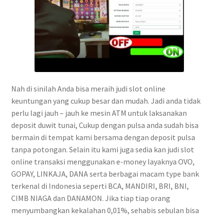
Nah di sinilah Anda bisa meraih judi slot online
keuntungan yang cukup besar dan mudah. Jadi anda tidak
perlu lagi jauh – jauh ke mesin ATM untuk laksanakan
deposit duwit tunai, Cukup dengan pulsa anda sudah bisa
bermain di tempat kami bersama dengan deposit pulsa
tanpa potongan. Selain itu kami juga sedia kan judi slot
online transaksi menggunakan e-money layaknya OVO,
GOPAY, LINKAJA, DANA serta berbagai macam type bank
terkenal di Indonesia seperti BCA, MANDIRI, BRI, BNI,
CIMB NIAGA dan DANAMON. Jika tiap tiap orang
menyumbangkan kekalahan 0,01%, sehabis sebulan bisa