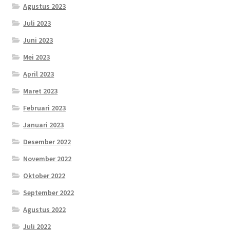
Agustus 2023
Juli 2023
Juni 2023
Mei 2023
April 2023
Maret 2023
Februari 2023
Januari 2023
Desember 2022
November 2022
Oktober 2022
September 2022
Agustus 2022
Juli 2022