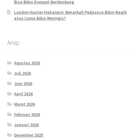
Bisa Bikin Dompet Berdendang
London Hunter Habanero: Benarkah Pedasnya Bikin Nagih
atau Cuma Bikin Meringis?
Arsip
Agustus 2026
Juli 2026
Juni 2026
April 2026
Maret 2026
Februari 2026
Januari 2026
Desember 2025