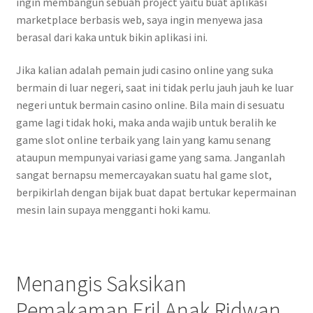
ingin membangun sebuah project yaitu buat aplikasi
marketplace berbasis web, saya ingin menyewa jasa
berasal dari kaka untuk bikin aplikasi ini.
Jika kalian adalah pemain judi casino online yang suka
bermain di luar negeri, saat ini tidak perlu jauh jauh ke luar
negeri untuk bermain casino online. Bila main di sesuatu
game lagi tidak hoki, maka anda wajib untuk beralih ke
game slot online terbaik yang lain yang kamu senang
ataupun mempunyai variasi game yang sama. Janganlah
sangat bernapsu memercayakan suatu hal game slot,
berpikirlah dengan bijak buat dapat bertukar kepermainan
mesin lain supaya mengganti hoki kamu.
Menangis Saksikan
Pemakaman Eril Anak Ridwan