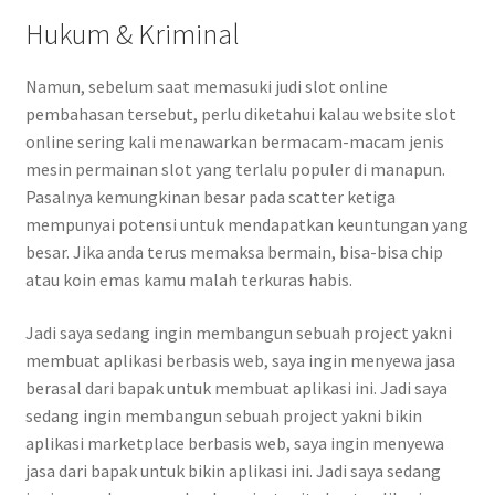
Hukum & Kriminal
Namun, sebelum saat memasuki judi slot online
pembahasan tersebut, perlu diketahui kalau website slot
online sering kali menawarkan bermacam-macam jenis
mesin permainan slot yang terlalu populer di manapun.
Pasalnya kemungkinan besar pada scatter ketiga
mempunyai potensi untuk mendapatkan keuntungan yang
besar. Jika anda terus memaksa bermain, bisa-bisa chip
atau koin emas kamu malah terkuras habis.
Jadi saya sedang ingin membangun sebuah project yakni
membuat aplikasi berbasis web, saya ingin menyewa jasa
berasal dari bapak untuk membuat aplikasi ini. Jadi saya
sedang ingin membangun sebuah project yakni bikin
aplikasi marketplace berbasis web, saya ingin menyewa
jasa dari bapak untuk bikin aplikasi ini. Jadi saya sedang