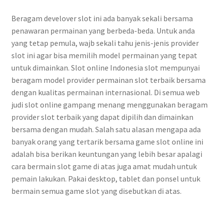
Beragam develover slot ini ada banyak sekali bersama
penawaran permainan yang berbeda-beda. Untuk anda
yang tetap pemula, wajb sekali tahu jenis-jenis provider
slot ini agar bisa memilih model permainan yang tepat
untuk dimainkan. Slot online Indonesia slot mempunyai
beragam model provider permainan slot terbaik bersama
dengan kualitas permainan internasional. Di semua web
judi slot online gampang menang menggunakan beragam
provider slot terbaik yang dapat dipilih dan dimainkan
bersama dengan mudah. Salah satu alasan mengapa ada
banyak orang yang tertarik bersama game slot online ini
adalah bisa berikan keuntungan yang lebih besar apalagi
cara bermain slot game di atas juga amat mudah untuk
pemain lakukan. Pakai desktop, tablet dan ponsel untuk
bermain semua game slot yang disebutkan di atas.