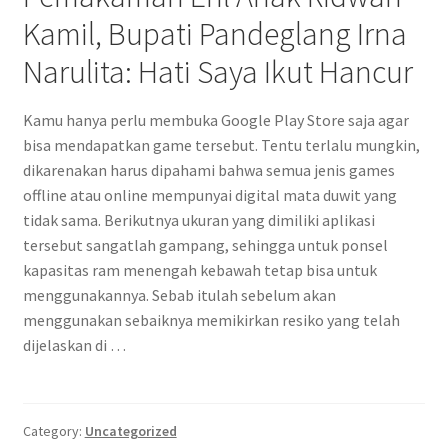
Kamil, Bupati Pandeglang Irna
Narulita: Hati Saya Ikut Hancur
Kamu hanya perlu membuka Google Play Store saja agar
bisa mendapatkan game tersebut. Tentu terlalu mungkin,
dikarenakan harus dipahami bahwa semua jenis games
offline atau online mempunyai digital mata duwit yang
tidak sama. Berikutnya ukuran yang dimiliki aplikasi
tersebut sangatlah gampang, sehingga untuk ponsel
kapasitas ram menengah kebawah tetap bisa untuk
menggunakannya. Sebab itulah sebelum akan
menggunakan sebaiknya memikirkan resiko yang telah
dijelaskan di …
Category:
Uncategorized