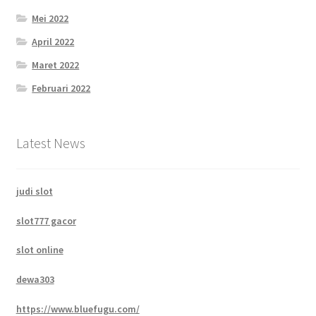
Mei 2022
April 2022
Maret 2022
Februari 2022
Latest News
judi slot
slot777 gacor
slot online
dewa303
https://www.bluefugu.com/