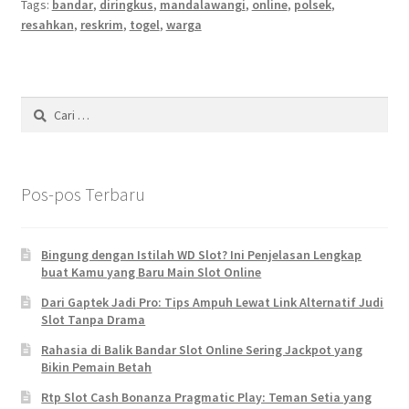
Tags:
bandar
,
diringkus
,
mandalawangi
,
online
,
polsek
,
resahkan
,
reskrim
,
togel
,
warga
Cari
untuk:
Pos-pos Terbaru
Bingung dengan Istilah WD Slot? Ini Penjelasan Lengkap
buat Kamu yang Baru Main Slot Online
Dari Gaptek Jadi Pro: Tips Ampuh Lewat Link Alternatif Judi
Slot Tanpa Drama
Rahasia di Balik Bandar Slot Online Sering Jackpot yang
Bikin Pemain Betah
Rtp Slot Cash Bonanza Pragmatic Play: Teman Setia yang