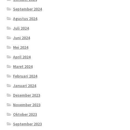
September 2024
Agustus 2024
Juli 2024
Juni 2024
Mei 2024
April 2024
Maret 2024
Februari 2024
Januari 2024
Desember 2023
November 2023
Oktober 2023
September 2023