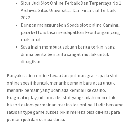
Situs Judi Slot Online Terbaik Dan Terpercaya No 1
Archives Situs Universitas Dan Financial Terbaik
2022
Dengan menggunakan Spade slot online Gaming,
para bettors bisa mendapatkan keuntungan yang
maksimal.
Saya ingin membuat sebuah berita terkini yang
dimna berita berita itu sangat mutlak untuk
dibagikan.
Banyak casino online tawarkan putaran gratis pada slot
online spesifik untuk menarik pemain baru atau untuk
menarik pemain yang udah ada kembali ke casino.
Pragmaticplay jadi provider slot yang sudah mencetak
histori dalam permainan mesin slot online. Hadir bersama
ratusan type game sukses bikin mereka bisa dikenal para
pemain judi dari semua dunia.