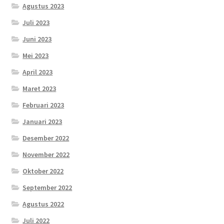
Agustus 2023
Juli 2023
Juni 2023
Mei 2023
April 2023
Maret 2023
Februari 2023
Januari 2023
Desember 2022
November 2022
Oktober 2022
September 2022
Agustus 2022
Juli 2022