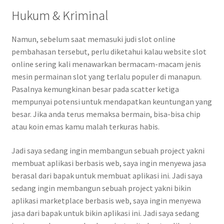
Hukum & Kriminal
Namun, sebelum saat memasuki judi slot online
pembahasan tersebut, perlu diketahui kalau website slot
online sering kali menawarkan bermacam-macam jenis
mesin permainan slot yang terlalu populer di manapun.
Pasalnya kemungkinan besar pada scatter ketiga
mempunyai potensi untuk mendapatkan keuntungan yang
besar. Jika anda terus memaksa bermain, bisa-bisa chip
atau koin emas kamu malah terkuras habis.
Jadi saya sedang ingin membangun sebuah project yakni
membuat aplikasi berbasis web, saya ingin menyewa jasa
berasal dari bapak untuk membuat aplikasi ini. Jadi saya
sedang ingin membangun sebuah project yakni bikin
aplikasi marketplace berbasis web, saya ingin menyewa
jasa dari bapak untuk bikin aplikasi ini. Jadi saya sedang