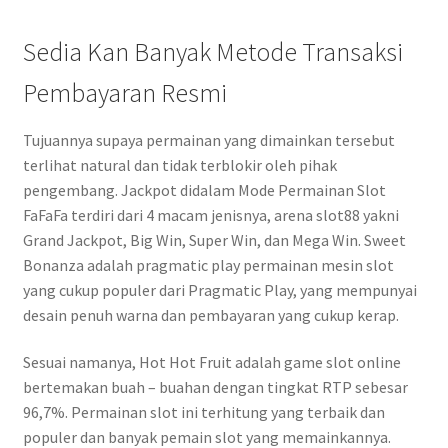
Sedia Kan Banyak Metode Transaksi
Pembayaran Resmi
Tujuannya supaya permainan yang dimainkan tersebut
terlihat natural dan tidak terblokir oleh pihak
pengembang. Jackpot didalam Mode Permainan Slot
FaFaFa terdiri dari 4 macam jenisnya, arena slot88 yakni
Grand Jackpot, Big Win, Super Win, dan Mega Win. Sweet
Bonanza adalah pragmatic play permainan mesin slot
yang cukup populer dari Pragmatic Play, yang mempunyai
desain penuh warna dan pembayaran yang cukup kerap.
Sesuai namanya, Hot Hot Fruit adalah game slot online
bertemakan buah – buahan dengan tingkat RTP sebesar
96,7%. Permainan slot ini terhitung yang terbaik dan
populer dan banyak pemain slot yang memainkannya.