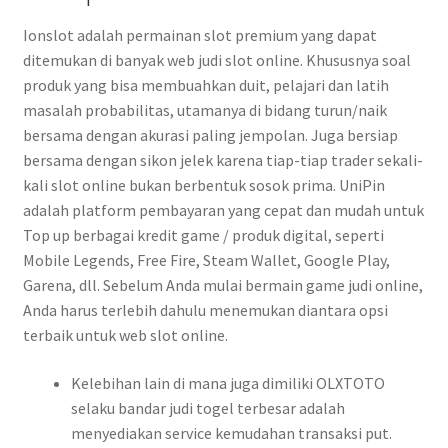
Ionslot adalah permainan slot premium yang dapat
ditemukan di banyak web judi slot online. Khususnya soal
produk yang bisa membuahkan duit, pelajari dan latih
masalah probabilitas, utamanya di bidang turun/naik
bersama dengan akurasi paling jempolan. Juga bersiap
bersama dengan sikon jelek karena tiap-tiap trader sekali-
kali slot online bukan berbentuk sosok prima. UniPin
adalah platform pembayaran yang cepat dan mudah untuk
Top up berbagai kredit game / produk digital, seperti
Mobile Legends, Free Fire, Steam Wallet, Google Play,
Garena, dll. Sebelum Anda mulai bermain game judi online,
Anda harus terlebih dahulu menemukan diantara opsi
terbaik untuk web slot online.
Kelebihan lain di mana juga dimiliki OLXTOTO
selaku bandar judi togel terbesar adalah
menyediakan service kemudahan transaksi put.