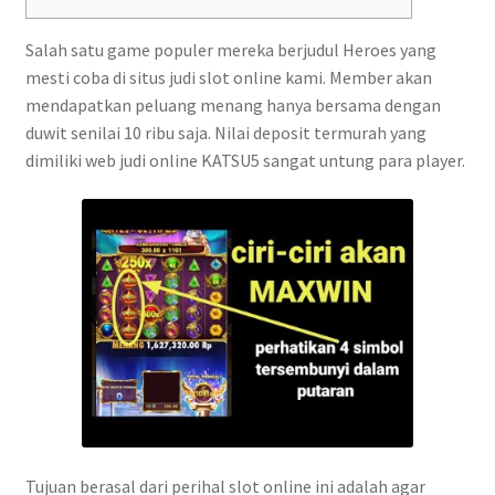
Salah satu game populer mereka berjudul Heroes yang
mesti coba di situs judi slot online kami. Member akan
mendapatkan peluang menang hanya bersama dengan
duwit senilai 10 ribu saja. Nilai deposit termurah yang
dimiliki web judi online KATSU5 sangat untung para player.
Tujuan berasal dari perihal slot online ini adalah agar