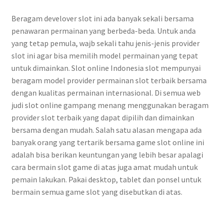
Beragam develover slot ini ada banyak sekali bersama
penawaran permainan yang berbeda-beda. Untuk anda
yang tetap pemula, wajb sekali tahu jenis-jenis provider
slot ini agar bisa memilih model permainan yang tepat
untuk dimainkan. Slot online Indonesia slot mempunyai
beragam model provider permainan slot terbaik bersama
dengan kualitas permainan internasional. Di semua web
judi slot online gampang menang menggunakan beragam
provider slot terbaik yang dapat dipilih dan dimainkan
bersama dengan mudah. Salah satu alasan mengapa ada
banyak orang yang tertarik bersama game slot online ini
adalah bisa berikan keuntungan yang lebih besar apalagi
cara bermain slot game di atas juga amat mudah untuk
pemain lakukan. Pakai desktop, tablet dan ponsel untuk
bermain semua game slot yang disebutkan di atas.