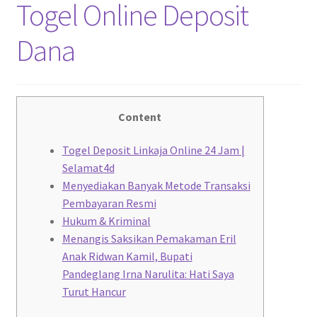
Togel Online Deposit
Dana
Content
Togel Deposit Linkaja Online 24 Jam |
Selamat4d
Menyediakan Banyak Metode Transaksi
Pembayaran Resmi
Hukum & Kriminal
Menangis Saksikan Pemakaman Eril
Anak Ridwan Kamil, Bupati
Pandeglang Irna Narulita: Hati Saya
Turut Hancur