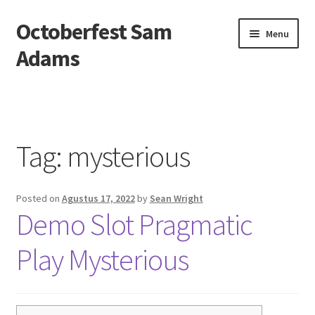
Octoberfest Sam
Skip
Skip
Menu
to
to
Adams
navigation
content
Beranda
About us
Tag:
mysterious
Contact us
Posted on
Agustus 17, 2022
by
Sean Wright
Privacy Policy
Demo Slot Pragmatic
Play Mysterious