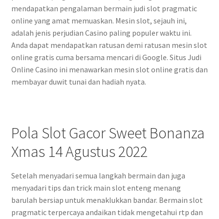
mendapatkan pengalaman bermain judi slot pragmatic
online yang amat memuaskan. Mesin slot, sejauh ini,
adalah jenis perjudian Casino paling populer waktu ini.
Anda dapat mendapatkan ratusan demi ratusan mesin slot
online gratis cuma bersama mencari di Google. Situs Judi
Online Casino ini menawarkan mesin slot online gratis dan
membayar duwit tunai dan hadiah nyata.
Pola Slot Gacor Sweet Bonanza
Xmas 14 Agustus 2022
Setelah menyadari semua langkah bermain dan juga
menyadari tips dan trick main slot enteng menang
barulah bersiap untuk menaklukkan bandar. Bermain slot
pragmatic terpercaya andaikan tidak mengetahui rtp dan