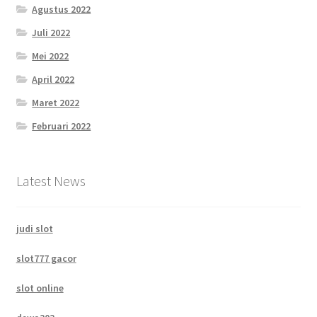
Agustus 2022
Juli 2022
Mei 2022
April 2022
Maret 2022
Februari 2022
Latest News
judi slot
slot777 gacor
slot online