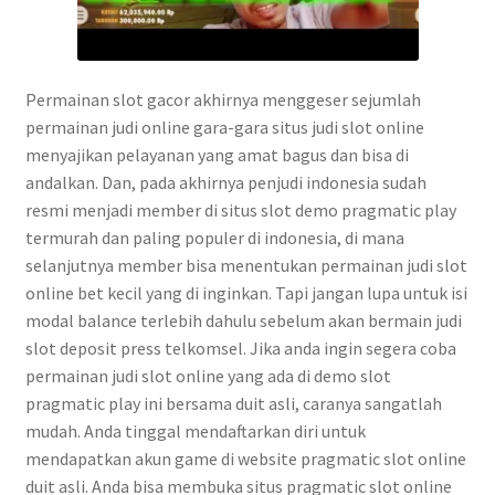
Permainan slot gacor akhirnya menggeser sejumlah
permainan judi online gara-gara situs judi slot online
menyajikan pelayanan yang amat bagus dan bisa di
andalkan. Dan, pada akhirnya penjudi indonesia sudah
resmi menjadi member di situs slot demo pragmatic play
termurah dan paling populer di indonesia, di mana
selanjutnya member bisa menentukan permainan judi slot
online bet kecil yang di inginkan. Tapi jangan lupa untuk isi
modal balance terlebih dahulu sebelum akan bermain judi
slot deposit press telkomsel. Jika anda ingin segera coba
permainan judi slot online yang ada di demo slot
pragmatic play ini bersama duit asli, caranya sangatlah
mudah. Anda tinggal mendaftarkan diri untuk
mendapatkan akun game di website pragmatic slot online
duit asli. Anda bisa membuka situs pragmatic slot online