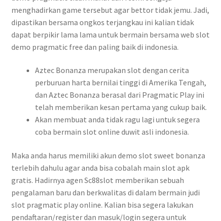
menghadirkan game tersebut agar bettor tidak jemu. Jadi,
dipastikan bersama ongkos terjangkau ini kalian tidak
dapat berpikir lama lama untuk bermain bersama web slot
demo pragmatic free dan paling baik di indonesia.
Aztec Bonanza merupakan slot dengan cerita
perburuan harta bernilai tinggi di Amerika Tengah,
dan Aztec Bonanza berasal dari Pragmatic Play ini
telah memberikan kesan pertama yang cukup baik.
Akan membuat anda tidak ragu lagi untuk segera
coba bermain slot online duwit asli indonesia.
Maka anda harus memiliki akun demo slot sweet bonanza
terlebih dahulu agar anda bisa cobalah main slot apk
gratis. Hadirnya agen Sc88slot memberikan sebuah
pengalaman baru dan berkwalitas di dalam bermain judi
slot pragmatic play online. Kalian bisa segera lakukan
pendaftaran/register dan masuk/login segera untuk