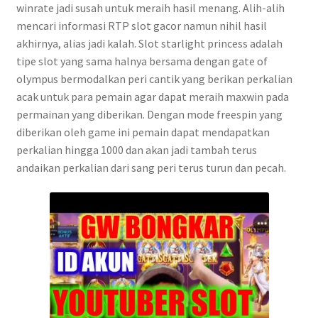
winrate jadi susah untuk meraih hasil menang. Alih-alih
mencari informasi RTP slot gacor namun nihil hasil
akhirnya, alias jadi kalah. Slot starlight princess adalah
tipe slot yang sama halnya bersama dengan gate of
olympus bermodalkan peri cantik yang berikan perkalian
acak untuk para pemain agar dapat meraih maxwin pada
permainan yang diberikan. Dengan mode freespin yang
diberikan oleh game ini pemain dapat mendapatkan
perkalian hingga 1000 dan akan jadi tambah terus
andaikan perkalian dari sang peri terus turun dan pecah.