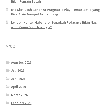
Bikin Pemain Betah
Rtp Slot Cash Bonanza Pragmatic Play: Teman Setia yang
Bisa Bikin Dompet Berdendang
London Hunter Habanero: Benarkah Pedasnya Bikin Nagih
atau Cuma Bikin Meringis?
Arsip
Agustus 2026
Juli 2026
Juni 2026
April 2026
Maret 2026
Februari 2026