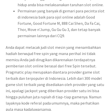
hidup anda bisa melaksanakan taruhan slot online.
Permainan yang banyak di gemari para pecinta slot
di indonesia baik para ojol online adalah Good
Fortune, Good Fortune M, 888 Cai Shen, Da Fa Cai,
Thor, Move n’Jump, Gu Gu Gu 3, dan tetap banyak
permainan lainnya dari CQ9.
Anda dapat melacak judi slot mesin yang menambahkan
hadiah berwujud free spin yang mana perihal ini tidak
memicu Anda jadi dirugikan dikarenakan terdapatnya
pemberian slot online berasal dari free Spin tersebut.
Pragmatic play merupakan diantara provider game slot
terbaik dan terpopuler di Indonesia. Lebih dari 300 model
game slot terbaik yang disediakan oleh provider yang satu
ini, apalagi jackpot yang diberikan provider satu ini bisa
hingga puluhan juta rupiah di tiap-tiap gamenya. Namun
layaknya kode referal pada umumnya, maka perhatikan
pula masa kadaluwarsanya.