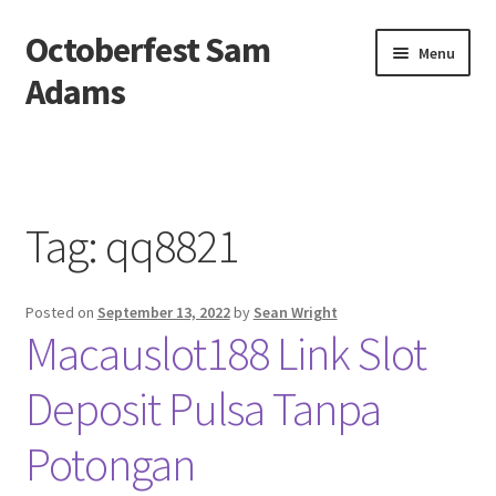
Octoberfest Sam
Skip
Skip
Menu
to
to
Adams
navigation
content
Beranda
About us
Tag:
qq8821
Contact us
Posted on
September 13, 2022
by
Sean Wright
Privacy Policy
Macauslot188 Link Slot
Deposit Pulsa Tanpa
Potongan