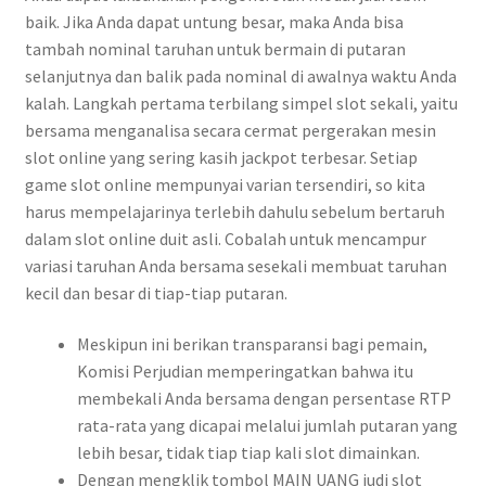
baik. Jika Anda dapat untung besar, maka Anda bisa
tambah nominal taruhan untuk bermain di putaran
selanjutnya dan balik pada nominal di awalnya waktu Anda
kalah. Langkah pertama terbilang simpel slot sekali, yaitu
bersama menganalisa secara cermat pergerakan mesin
slot online yang sering kasih jackpot terbesar. Setiap
game slot online mempunyai varian tersendiri, so kita
harus mempelajarinya terlebih dahulu sebelum bertaruh
dalam slot online duit asli. Cobalah untuk mencampur
variasi taruhan Anda bersama sesekali membuat taruhan
kecil dan besar di tiap-tiap putaran.
Meskipun ini berikan transparansi bagi pemain,
Komisi Perjudian memperingatkan bahwa itu
membekali Anda bersama dengan persentase RTP
rata-rata yang dicapai melalui jumlah putaran yang
lebih besar, tidak tiap tiap kali slot dimainkan.
Dengan mengklik tombol MAIN UANG judi slot