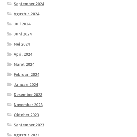
September 2024
Agustus 2024
Juli 2024
Juni 2024
Mei 2024
April 2024
Maret 2024
Februari 2024
Januari 2024
Desember 2023
November 2023
Oktober 2023
September 2023
Agustus 2023