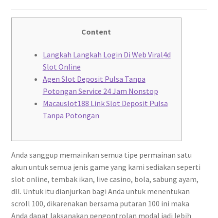
Content
Langkah Langkah Login Di Web Viral4d
Slot Online
Agen Slot Deposit Pulsa Tanpa
Potongan Service 24 Jam Nonstop
Macauslot188 Link Slot Deposit Pulsa
Tanpa Potongan
Anda sanggup memainkan semua tipe permainan satu
akun untuk semua jenis game yang kami sediakan seperti
slot online, tembak ikan, live casino, bola, sabung ayam,
dll. Untuk itu dianjurkan bagi Anda untuk menentukan
scroll 100, dikarenakan bersama putaran 100 ini maka
Anda dapat laksanakan pengontrolan modal jadi lebih